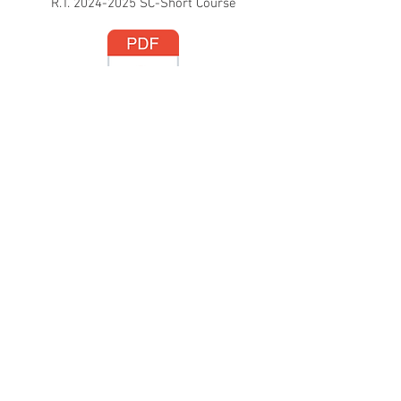
R.T. 2024-2025 SC-Short Course
R.T. Rally 2025/2026 v1.1
Reg. tecnico 2025 MST