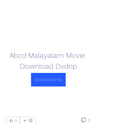
Abcd Malayalam Movie 
Download Dvdrip
Download File
0
0
Write a comment...