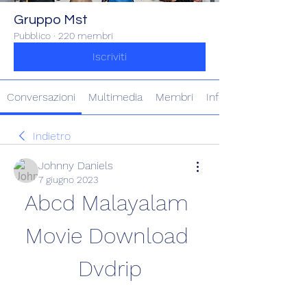
Gruppo Mst
Pubblico
·
220 membri
Iscriviti
Conversazioni
Multimedia
Membri
Info
Indietro
Johnny Daniels
7 giugno 2023
Abcd Malayalam 
Movie Download 
Dvdrip