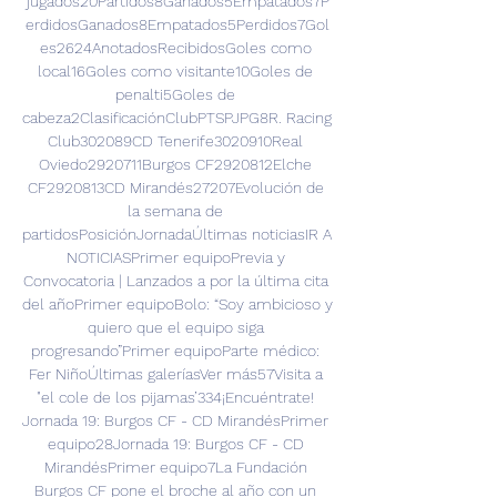
jugados20Partidos8Ganados5Empatados7P
erdidosGanados8Empatados5Perdidos7Gol
es2624AnotadosRecibidosGoles como 
local16Goles como visitante10Goles de 
penalti5Goles de 
cabeza2ClasificaciónClubPTSPJPG8R. Racing 
Club302089CD Tenerife3020910Real 
Oviedo2920711Burgos CF2920812Elche 
CF2920813CD Mirandés27207Evolución de 
la semana de 
partidosPosiciónJornadaÚltimas noticiasIR A 
NOTICIASPrimer equipoPrevia y 
Convocatoria | Lanzados a por la última cita 
del añoPrimer equipoBolo: “Soy ambicioso y 
quiero que el equipo siga 
progresando”Primer equipoParte médico: 
Fer NiñoÚltimas galeríasVer más57Visita a 
"el cole de los pijamas’334¡Encuéntrate! 
Jornada 19: Burgos CF - CD MirandésPrimer 
equipo28Jornada 19: Burgos CF - CD 
MirandésPrimer equipo7La Fundación 
Burgos CF pone el broche al año con un 