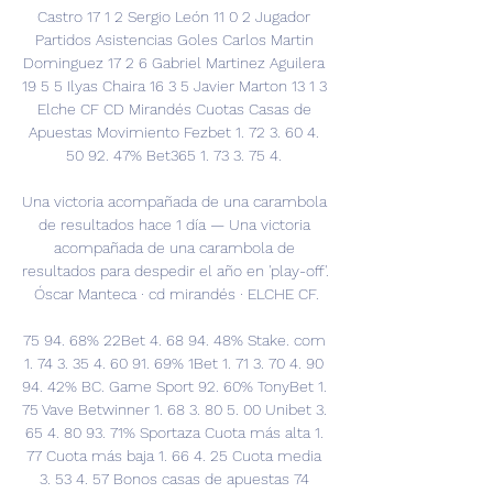
Castro 17 1 2 Sergio León 11 0 2 Jugador 
Partidos Asistencias Goles Carlos Martin 
Dominguez 17 2 6 Gabriel Martinez Aguilera 
19 5 5 Ilyas Chaira 16 3 5 Javier Marton 13 1 3 
Elche CF CD Mirandés Cuotas Casas de 
Apuestas Movimiento Fezbet 1. 72 3. 60 4. 
50 92. 47% Bet365 1. 73 3. 75 4. 

Una victoria acompañada de una carambola 
de resultados hace 1 día — Una victoria 
acompañada de una carambola de 
resultados para despedir el año en 'play-off'. 
Óscar Manteca · cd mirandés · ELCHE CF.

75 94. 68% 22Bet 4. 68 94. 48% Stake. com 
1. 74 3. 35 4. 60 91. 69% 1Bet 1. 71 3. 70 4. 90 
94. 42% BC. Game Sport 92. 60% TonyBet 1. 
75 Vave Betwinner 1. 68 3. 80 5. 00 Unibet 3. 
65 4. 80 93. 71% Sportaza Cuota más alta 1. 
77 Cuota más baja 1. 66 4. 25 Cuota media 
3. 53 4. 57 Bonos casas de apuestas 74 