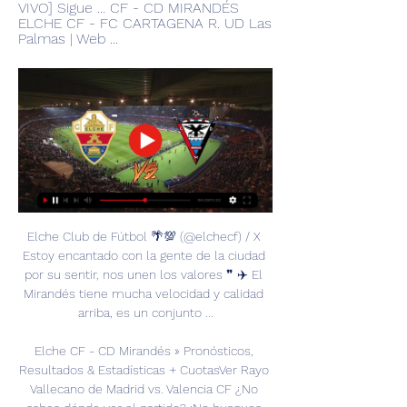
VIVO] Sigue ... CF - CD MIRANDÉS 
ELCHE CF - FC CARTAGENA R. UD Las 
Palmas | Web ...
Elche Club de Fútbol 🌴💯 (@elchecf) / X 
Estoy encantado con la gente de la ciudad 
por su sentir, nos unen los valores ❞ ‍✈️ El 
Mirandés tiene mucha velocidad y calidad 
arriba, es un conjunto ...

Elche CF - CD Mirandés » Pronósticos, 
Resultados & Estadísticas + CuotasVer Rayo 
Vallecano de Madrid vs. Valencia CF ¿No 