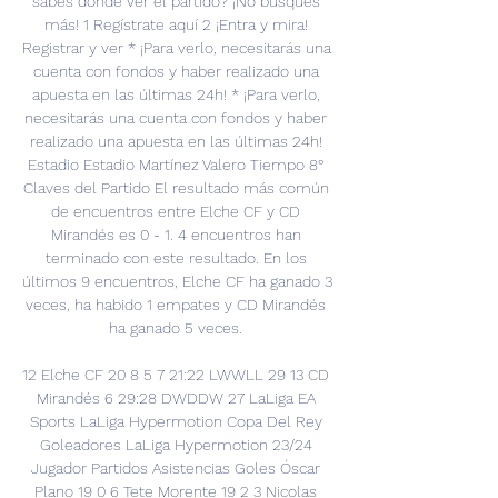
sabes dónde ver el partido? ¡No busques 
más! 1 Regístrate aquí 2 ¡Entra y mira! 
Registrar y ver * ¡Para verlo, necesitarás una 
cuenta con fondos y haber realizado una 
apuesta en las últimas 24h! * ¡Para verlo, 
necesitarás una cuenta con fondos y haber 
realizado una apuesta en las últimas 24h! 
Estadio Estadio Martínez Valero Tiempo 8° 
Claves del Partido El resultado más común 
de encuentros entre Elche CF y CD 
Mirandés es 0 - 1. 4 encuentros han 
terminado con este resultado. En los 
últimos 9 encuentros, Elche CF ha ganado 3 
veces, ha habido 1 empates y CD Mirandés 
ha ganado 5 veces. 

12 Elche CF 20 8 5 7 21:22 LWWLL 29 13 CD 
Mirandés 6 29:28 DWDDW 27 LaLiga EA 
Sports LaLiga Hypermotion Copa Del Rey 
Goleadores LaLiga Hypermotion 23/24 
Jugador Partidos Asistencias Goles Óscar 
Plano 19 0 6 Tete Morente 19 2 3 Nicolas 