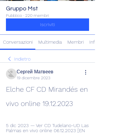
Gruppo Mst
Pubblico
·
220 membri
Iscriviti
Conversazioni
Multimedia
Membri
Info
Indietro
Сергей Матвеев
19 dicembre 2023
Elche CF CD Mirandés en 
vivo online 19.12.2023
5 dic 2023 — Ver CD Tudelano-UD Las 
Palmas en vivo online 06.12.2023 [EN 