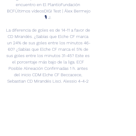
encuentro en El PlantíoFundación 
BCFÚltimos vídeosDIGI Test | Álex Bermejo
🎙 J. 

La diferencia de goles es de 14-11 a favor de 
CD Mirandés. ¿Sabías que Elche CF marca 
un 24% de sus goles entre los minutos 46-
60? ¿Sabías que Elche CF marca el 5% de 
sus goles entre los minutos 31-45? Este es 
el porcentaje más bajo de la liga. ECF 
Posible Alineación Confirmadas 1 h. antes 
del inicio CDM Elche CF Beccacece, 
Sebastian CD Mirandés Lisci, Alessio 4-4-2 
M. San Román 1 S. Carreira 24 M. Gaspar 2 P. 
Bigas 6 C. Clerc 23 T. Morente 11 A. 

Burgos CF | Web Oficial Elche CF. 29, 20, 8. 
13. CD Mirandés. 27, 20, 7. Evolución de la 
semana de partidos Jornada 19: Burgos CF - 
CD Mirandés. Primer equipo. 11 dic 2023 · 
28.
