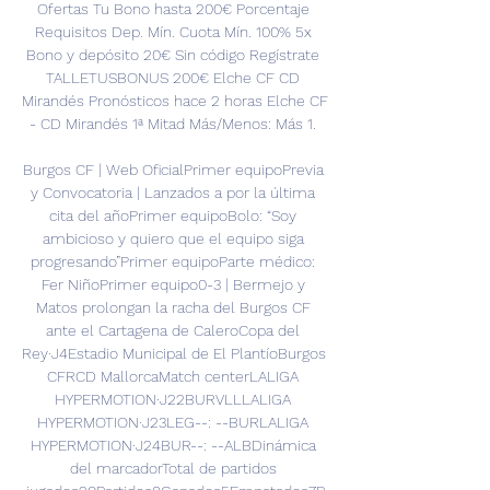
Ofertas Tu Bono hasta 200€ Porcentaje 
Requisitos Dep. Mín. Cuota Mín. 100% 5x 
Bono y depósito 20€ Sin código Regístrate 
TALLETUSBONUS 200€ Elche CF CD 
Mirandés Pronósticos hace 2 horas Elche CF 
- CD Mirandés 1ª Mitad Más/Menos: Más 1. 

Burgos CF | Web OficialPrimer equipoPrevia 
y Convocatoria | Lanzados a por la última 
cita del añoPrimer equipoBolo: “Soy 
ambicioso y quiero que el equipo siga 
progresando”Primer equipoParte médico: 
Fer NiñoPrimer equipo0-3 | Bermejo y 
Matos prolongan la racha del Burgos CF 
ante el Cartagena de CaleroCopa del 
Rey·J4Estadio Municipal de El PlantíoBurgos 
CFRCD MallorcaMatch centerLALIGA 
HYPERMOTION·J22BURVLLLALIGA 
HYPERMOTION·J23LEG--: --BURLALIGA 
HYPERMOTION·J24BUR--: --ALBDinámica 
del marcadorTotal de partidos 