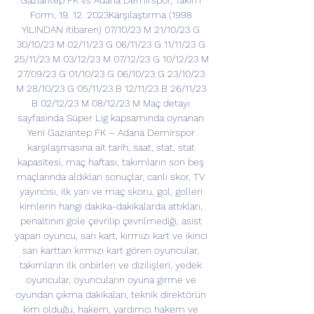
Gaziantep FK vs Adana Demirspor, Takım 
Form, 19. 12. 2023Karşılaştırma (1998 
YILINDAN itibaren) 07/10/23 M 21/10/23 G 
30/10/23 M 02/11/23 G 06/11/23 G 11/11/23 G 
25/11/23 M 03/12/23 M 07/12/23 G 10/12/23 M 
27/09/23 G 01/10/23 G 06/10/23 G 23/10/23 
M 28/10/23 G 05/11/23 B 12/11/23 B 26/11/23 
B 02/12/23 M 08/12/23 M Maç detayı 
sayfasında Süper Lig kapsamında oynanan 
Yeni Gaziantep FK – Adana Demirspor 
karşılaşmasına ait tarih, saat, stat, stat 
kapasitesi, maç haftası, takımların son beş 
maçlarında aldıkları sonuçlar, canlı skor, TV 
yayıncısı, ilk yarı ve maç skoru, gol, golleri 
kimlerin hangi dakika-dakikalarda attıkları, 
penaltının gole çevrilip çevrilmediği, asist 
yapan oyuncu, sarı kart, kırmızı kart ve ikinci 
sarı karttan kırmızı kart gören oyuncular, 
takımların ilk onbirleri ve dizilişleri, yedek 
oyuncular, oyuncuların oyuna girme ve 
oyundan çıkma dakikaları, teknik direktörün 
kim olduğu, hakem, yardımcı hakem ve 