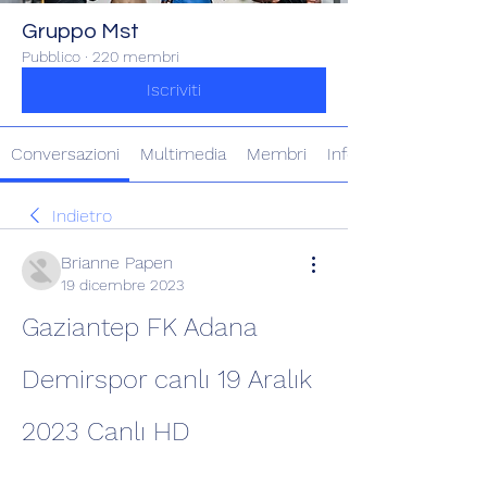
Gruppo Mst
Pubblico
·
220 membri
Iscriviti
Conversazioni
Multimedia
Membri
Info
Indietro
Brianne Papen
19 dicembre 2023
Gaziantep FK Adana 
Demirspor canlı 19 Aralık 
2023 Canlı HD