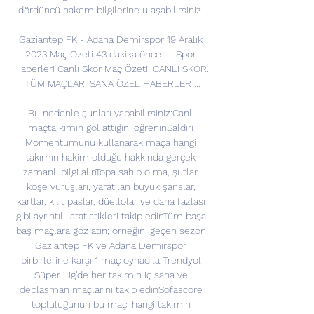
dördüncü hakem bilgilerine ulaşabilirsiniz. 

Gaziantep FK - Adana Demirspor 19 Aralık 
2023 Maç Özeti 43 dakika önce — Spor 
Haberleri Canlı Skor Maç Özeti. CANLI SKOR. 
TÜM MAÇLAR. SANA ÖZEL HABERLER ...

Bu nedenle şunları yapabilirsiniz:Canlı 
maçta kimin gol attığını öğreninSaldırı 
Momentumunu kullanarak maça hangi 
takımın hakim olduğu hakkında gerçek 
zamanlı bilgi alınTopa sahip olma, şutlar, 
köşe vuruşları, yaratılan büyük şanslar, 
kartlar, kilit paslar, düellolar ve daha fazlası 
gibi ayrıntılı istatistikleri takip edinTüm başa 
baş maçlara göz atın; örneğin, geçen sezon 
Gaziantep FK ve Adana Demirspor 
birbirlerine karşı 1 maç oynadılarTrendyol 
Süper Lig'de her takımın iç saha ve 
deplasman maçlarını takip edinSofascore 
topluluğunun bu maçı hangi takımın 