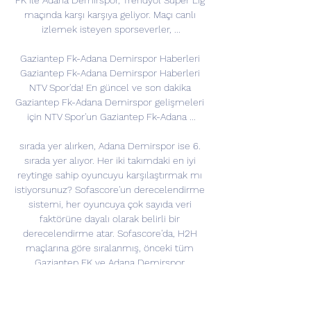
FK ile Adana Demirspor, Trendyol Süper Lig 
maçında karşı karşıya geliyor. Maçı canlı 
izlemek isteyen sporseverler, ...

Gaziantep Fk-Adana Demirspor Haberleri 
Gaziantep Fk-Adana Demirspor Haberleri 
NTV Spor'da! En güncel ve son dakika 
Gaziantep Fk-Adana Demirspor gelişmeleri 
için NTV Spor'un Gaziantep Fk-Adana ...

sırada yer alırken, Adana Demirspor ise 6. 
sırada yer alıyor. Her iki takımdaki en iyi 
reytinge sahip oyuncuyu karşılaştırmak mı 
istiyorsunuz? Sofascore'un derecelendirme 
sistemi, her oyuncuya çok sayıda veri 
faktörüne dayalı olarak belirli bir 
derecelendirme atar. Sofascore'da, H2H 
maçlarına göre sıralanmış, önceki tüm 
Gaziantep FK ve Adana Demirspor 
maçlarının sonuçlarını bulabilirsiniz. 
Sofascore ayrıca çeşitli spor özellikleriyle bu 
maçın canlı skorunu takip etmenin en iyi 