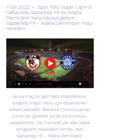
7 Eki 2022 — Spor Toto Süper Lig'in 9. 
haftasında Gaziantep FK ile Adana 
Demirspor karşı karşıya geliyor. 
Gaziantep FK - Adana Demirspor maçı 
nereden ...
Ayrıca maç ile ilgili Opta istatistiklerini 
bulabilir, maçın skoru için düzenlenen 
ankete katılabilir, Mackolik foruma yazılan 
yorumları görebilir ya da yorumunuzu 
yazabilirsiniz. Üst menüde yer alan İddaa 
simgesinin tıklanabilir olması, Yeni 
Gaziantep FK – Adana Demirspor 