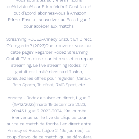
vous souhaitez suivre les matchs 
de%division% sur Prime Vidéo? C'est facile! 
Tout d'abord, abonnez-vous à Amazon 
Prime. Ensuite, souscrivez au Pass Ligue 1 
pour accéder aux matchs. 

Streaming RODEZ-Annecy Gratuit En Direct. 
Où regarder? (2023)Que trouverez-vous sur 
cette page? Regarder Rodez Streaming 
Gratuit TV en direct sur internet et en replay 
streaming. Le live streaming Rodez TV 
gratuit est limité dans sa diffusion, 
consultez les offres pour regarder. (Canal+, 
BeIn Sports, Telefoot, RMC Sport, etc. 

Annecy - Rodez à suivre en direct, Ligue 2 
(19/12/2023)mardi 19 décembre 2023, 
20h45 Ligue 2 2023-2024, 19e journée 
Bienvenue sur le live de L'Équipe pour 
suivre ce match de football en direct entre 
Annecy et Rodez (Ligue 2, 19e journée). Le 
coup d'envoi de ce match, qui se déroulera 