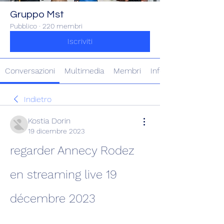
Gruppo Mst
Pubblico
·
220 membri
Iscriviti
Conversazioni
Multimedia
Membri
Info
Indietro
Kostia Dorin
19 dicembre 2023
regarder Annecy Rodez 
en streaming live 19 
décembre 2023