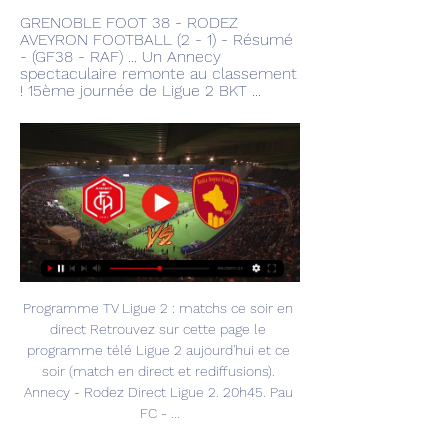
GRENOBLE FOOT 38 - RODEZ 
AVEYRON FOOTBALL (2 - 1) - Résumé 
- (GF38 - RAF) ... Un Annecy 
spectaculaire remonte au classement 
! 15ème journée de Ligue 2 BKT ...
Programme TV Ligue 2 : matchs ce soir en 
direct Retrouvez sur cette page le 
programme télé Ligue 2 aujourd'hui et ce 
soir (match en direct et rediffusions). 
Annecy - Rodez Direct Ligue 2. 20h45. Pau 
FC - ...
