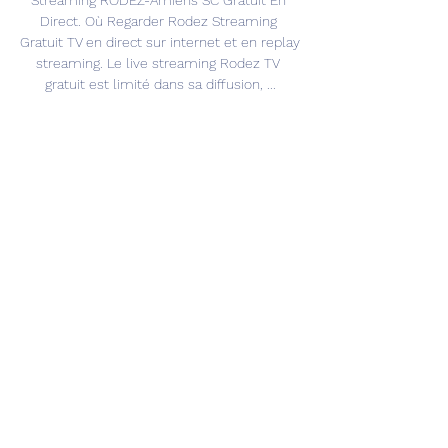
Streaming RODEZ-Amiens SC Gratuit En 
Direct. Où Regarder Rodez Streaming 
Gratuit TV en direct sur internet et en replay 
streaming. Le live streaming Rodez TV 
gratuit est limité dans sa diffusion, ...

Pronostic Annecy FC Rodez Aveyron - Ligue 
2 - 19/12/2023 il y a 1 jour — A voir 
également. 20 déc. 14:00. Nice. Lens · Tous · 
Football · Tennis En Ligne Code Promo Bwin 
Code Promo Vbet. Les pronostics 
Pronostic ...

Annecy - Rodez: heure, chaîne, diffusion TV? 
Ligue 2Annecy et Rodez s’affrontent ce jour 
en Ligue 2 avec un match diffusé à la 
télévision. Découvrez où et comment le 
voir. Zapping Foot National Les plus beaux 
maillots de Ligue 1 Uber Eats édition 
2022/23Annecy - Rodez, c’est un des 
rendez-vous du jour en Ligue 2 Dans le 
cadre de la suite de la 19ème journée du 