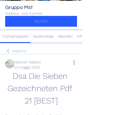
Gruppo Mst
Pubblico
·
220 membri
Iscriviti
Conversazioni
Multimedia
Membri
Info
Indietro
Hector Karpov
23 maggio 2023
Dsa Die Sieben 
Gezeichneten Pdf 
21 [BEST]