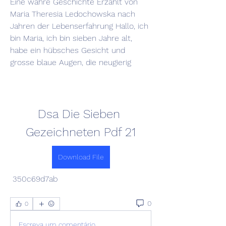
Eine wahre Geschichte Erzählt von 
Maria Theresia Ledochowska nach 
Jahren der Lebenserfahrung Hallo, ich 
bin Maria, ich bin sieben Jahre alt, 
habe ein hübsches Gesicht und 
grosse blaue Augen, die neugierig
Dsa Die Sieben 
Gezeichneten Pdf 21
Download File
 350c69d7ab
0
0
Escreva um comentário