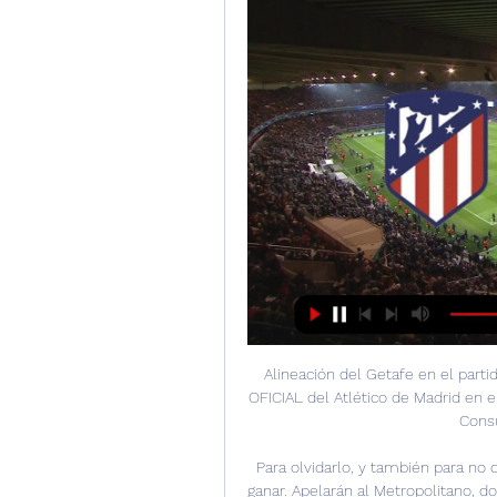
Alineación del Getafe en el parti
OFICIAL del Atlético de Madrid en el
Consu
Para olvidarlo, y también para no d
ganar. Apelarán al Metropolitano, d