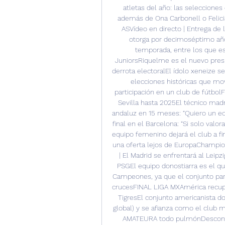
atletas del año: las selecciones
además de Ona Carbonell o Felic
ASVídeo en directo | Entrega de 
otorga por decimoséptimo año 
temporada, entre los que e
JuniorsRiquelme es el nuevo presi
derrota electoralEl ídolo xeneize 
elecciones históricas que mov
participación en un club de fútbo
Sevilla hasta 2025El técnico madr
andaluz en 15 meses: “Quiero un e
final en el Barcelona: “Si solo valo
equipo femenino dejará el club a fi
una oferta lejos de EuropaChampio
| El Madrid se enfrentará al Leipzig
PSGEl equipo donostiarra es el qu
Campeones, ya que el conjunto paris
crucesFINAL LIGA MXAmérica recuper
TigresEl conjunto americanista dob
global) y se afianza como el club
AMATEURA todo pulmónDesconfía 