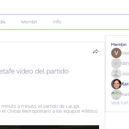
dia
Membri
Info
Membri
Vas
dsh
dshuklai
etafe vídeo del partido 
Joo
Кат
Kar
Vedi tut
minuto a minuto, el partido de LaLiga 
l Civitas Metropolitano a los equipos Atlético 