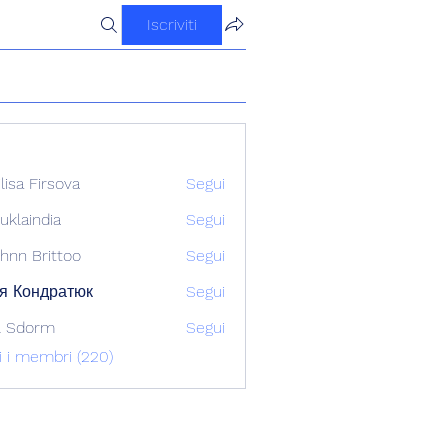
Iscriviti
ilisa Firsova
Segui
uklaindia
Segui
ndia
hnn Brittoo
Segui
я Кондратюк
Segui
l Sdorm
Segui
ti i membri (220)