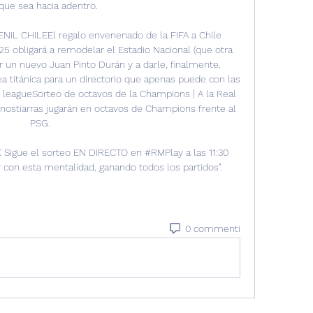
que sea hacia adentro. 

IL CHILEEl regalo envenenado de la FIFA a Chile 
25 obligará a remodelar el Estadio Nacional (que otra 
ir un nuevo Juan Pinto Durán y a darle, finalmente, 
a titánica para un directorio que apenas puede con las 
leagueSorteo de octavos de la Champions | A la Real 
onostiarras jugarán en octavos de Champions frente al 
PSG. 

X Sigue el sorteo EN DIRECTO en #RMPlay a las 11:30 
ir con esta mentalidad, ganando todos los partidos".
0 commenti