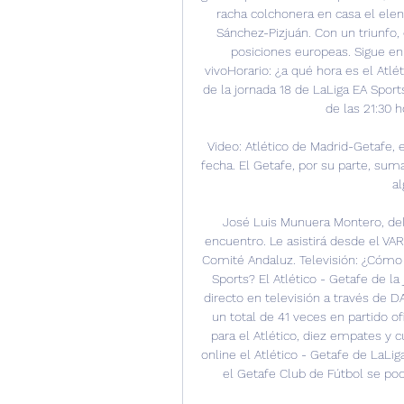
racha colchonera en casa el elenc
Sánchez-Pizjuán. Con un triunfo,
posiciones europeas. Sigue en d
vivoHorario: ¿a qué hora es el Atlét
de la jornada 18 de LaLiga EA Sport
de las 21:30 h
Video: Atlético de Madrid-Getafe, 
fecha. El Getafe, por su parte, sum
al
José Luis Munuera Montero, del 
encuentro. Le asistirá desde el VA
Comité Andaluz. Televisión: ¿Cómo v
Sports? El Atlético - Getafe de la
directo en televisión a través de 
un total de 41 veces en partido ofi
para el Atlético, diez empates y c
online el Atlético - Getafe de LaLig
el Getafe Club de Fútbol se podr