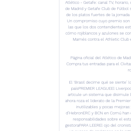
Atlético - Getafe: canal TV, horario
de Madrid y Getafe Club de Fútbol 
de los platos fuertes de la jornada
Un compromiso cuyo premio son tre
las que los dos contendientes est
cómo rojiblancos y azulones se co
Mamés contra el Athletic Club 
Página oficial del Atlético de Mad
Compra tus entradas para el Cívita
r
El ‘Brasil decime qué se siente’ l
paísPREMIER LEAGUEEl Liverpool
articule un sistema que disimule 
ahora roza el liderato de la Premie
inutilizables y pocas mejoras:
d’HebronERC y BCN en Comú han con
responsabilidades sobre el esta
gestoraPARA LEEREl ojo del cronista