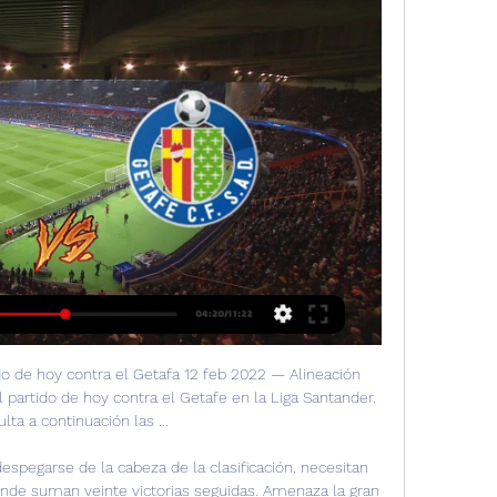
do de hoy contra el Getafa 12 feb 2022 — Alineación 
 partido de hoy contra el Getafe en la Liga Santander. 
lta a continuación las ...

espegarse de la cabeza de la clasificación, necesitan 
onde suman veinte victorias seguidas. Amenaza la gran 