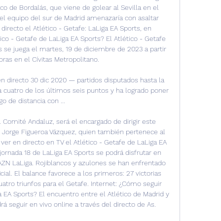
o de Bordalás, que viene de golear al Sevilla en el 
 el equipo del sur de Madrid amenazaría con asaltar 
irecto el Atlético - Getafe: LaLiga EA Sports, en 
ico - Getafe de LaLiga EA Sports? El Atlético - Getafe 
s se juega el martes, 19 de diciembre de 2023 a partir 
oras en el Cívitas Metropolitano. 

en directo 30 dic 2020 — partidos disputados hasta la 
a cuatro de los últimos seis puntos y ha logrado poner 
go de distancia con ...

Comité Andaluz, será el encargado de dirigir este 
R Jorge Figueroa Vázquez, quien también pertenece al 
er en directo en TV el Atlético - Getafe de LaLiga EA 
 jornada 18 de LaLiga EA Sports se podrá disfrutar en 
DAZN LaLiga. Rojiblancos y azulones se han enfrentado 
cial. El balance favorece a los primeros: 27 victorias 
uatro triunfos para el Getafe. Internet: ¿Cómo seguir 
a EA Sports? El encuentro entre el Atlético de Madrid y 
á seguir en vivo online a través del directo de As. 
