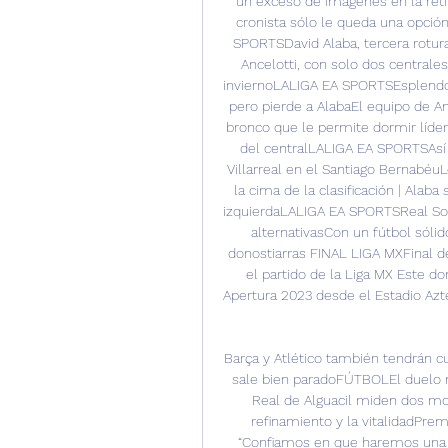
un exceso de imágenes en la retina
cronista sólo le queda una opción
SPORTSDavid Alaba, tercera rotur
Ancelotti, con solo dos centrales 
inviernoLALIGA EA SPORTSEsplendor y
pero pierde a AlabaEl equipo de Anc
bronco que le permite dormir líder 
del centralLALIGA EA SPORTSAsí h
Villarreal en el Santiago Bernabéu
la cima de la clasificación | Alaba
izquierdaLALIGA EA SPORTSReal Soc
alternativasCon un fútbol sólido
donostiarras FINAL LIGA MXFinal de
el partido de la Liga MX Este d
Apertura 2023 desde el Estadio A
Barça y Atlético también tendrán cur
sale bien paradoFÚTBOLEl duelo m
Real de Alguacil miden dos mod
refinamiento y la vitalidadPrem
“Confiamos en que haremos una gr