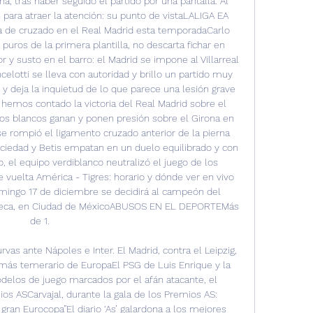
, tras haber seguido el partido por una pantalla. Al 
 para atraer la atención: su punto de vistaLALIGA EA 
a de cruzado en el Real Madrid esta temporadaCarlo 
puros de la primera plantilla, no descarta fichar en 
 susto en el barro: el Madrid se impone al Villarreal 
elotti se lleva con autoridad y brillo un partido muy 
y deja la inquietud de lo que parece una lesión grave 
emos contado la victoria del Real Madrid sobre el 
Los blancos ganan y ponen presión sobre el Girona en 
 se rompió el ligamento cruzado anterior de la pierna 
iedad y Betis empatan en un duelo equilibrado y con 
, el equipo verdiblanco neutralizó el juego de los 
 vuelta América - Tigres: horario y dónde ver en vivo 
omingo 17 de diciembre se decidirá al campeón del 
zteca, en Ciudad de MéxicoABUSOS EN EL DEPORTEMás 
de 1. 

vas ante Nápoles e Inter. El Madrid, contra el Leipzig, 
ás temerario de EuropaEl PSG de Luis Enrique y la 
elos de juego marcados por el afán atacante, el 
ios ASCarvajal, durante la gala de los Premios AS: 
an Eurocopa”El diario ‘As’ galardona a los mejores 