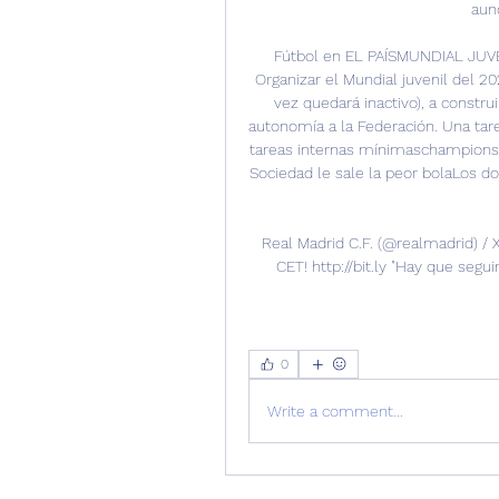
aun
Fútbol en EL PAÍSMUNDIAL JUVEN
Organizar el Mundial juvenil del 20
vez quedará inactivo), a constru
autonomía a la Federación. Una tare
tareas internas mínimaschampions 
Sociedad le sale la peor bolaLos d
Real Madrid C.F. (@realmadrid) / 
CET! http://bit.ly "Hay que segu
0
Write a comment...