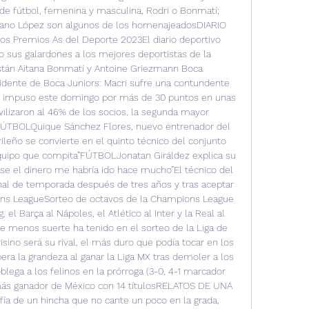
 de fútbol, femenina y masculina, Rodri o Bonmatí; 
iano López son algunos de los homenajeadosDIARIO 
los Premios As del Deporte 2023El diario deportivo 
sus galardones a los mejores deportistas de la 
stán Aitana Bonmatí y Antoine Griezmann Boca 
dente de Boca Juniors: Macri sufre una contundente 
se impuso este domingo por más de 30 puntos en unas 
ilizaron al 46% de los socios, la segunda mayor 
lFÚTBOLQuique Sánchez Flores, nuevo entrenador del 
ileño se convierte en el quinto técnico del conjunto 
quipo que compita”FÚTBOLJonatan Giráldez explica su 
rase el dinero me habría ido hace mucho”El técnico del 
nal de temporada después de tres años y tras aceptar 
ns LeagueSorteo de octavos de la Champions League 
, el Barça al Nápoles, el Atlético al Inter y la Real al 
e menos suerte ha tenido en el sorteo de la Liga de 
ino será su rival, el más duro que podía tocar en los 
a la grandeza al ganar la Liga MX tras demoler a los 
lega a los felinos en la prórroga (3-0, 4-1 marcador 
 más ganador de México con 14 títulosRELATOS DE UNA 
de un hincha que no cante un poco en la grada, 