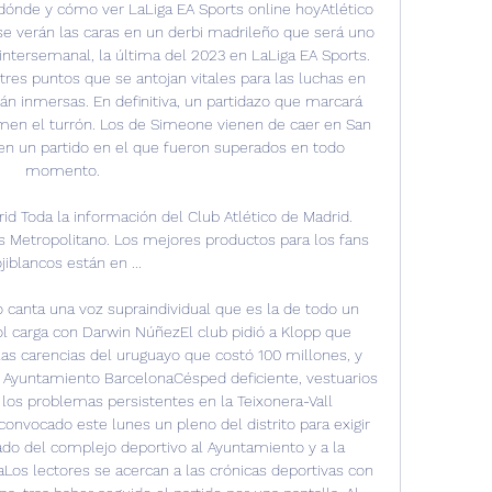
, dónde y cómo ver LaLiga EA Sports online hoyAtlético 
se verán las caras en un derbi madrileño que será uno 
 intersemanal, la última del 2023 en LaLiga EA Sports. 
s puntos que se antojan vitales para las luchas en 
án inmersas. En definitiva, un partidazo que marcará 
men el turrón. Los de Simeone vienen de caer en San 
en un partido en el que fueron superados en todo 
momento. 

rid Toda la información del Club Atlético de Madrid. 
s Metropolitano. Los mejores productos para los fans 
ojiblancos están en ...

o canta una voz supraindividual que es la de todo un 
 carga con Darwin NúñezEl club pidió a Klopp que 
las carencias del uruguayo que costó 100 millones, y 
r Ayuntamiento BarcelonaCésped deficiente, vestuarios 
 los problemas persistentes en la Teixonera-Vall 
vocado este lunes un pleno del distrito para exigir 
do del complejo deportivo al Ayuntamiento y a la 
Los lectores se acercan a las crónicas deportivas con 