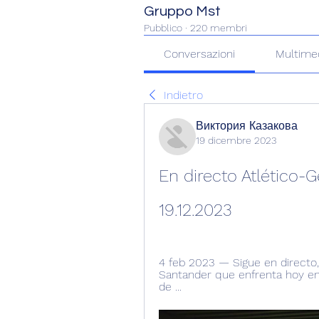
Gruppo Mst
Pubblico
·
220 membri
Conversazioni
Multime
Indietro
Виктория Казакова
19 dicembre 2023
En directo Atlético-G
19.12.2023
4 feb 2023 — Sigue en directo, 
Santander que enfrenta hoy en e
de ...