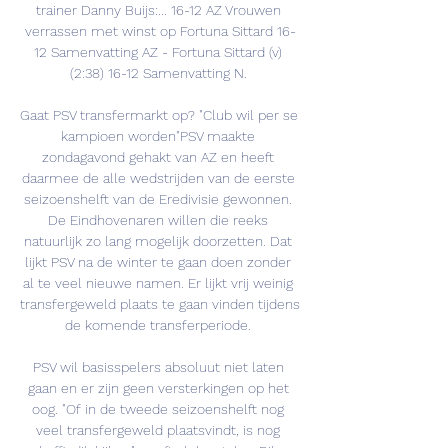
trainer Danny Buijs:... 16-12 AZ Vrouwen 
verrassen met winst op Fortuna Sittard 16-
12 Samenvatting AZ - Fortuna Sittard (v) 
(2:38) 16-12 Samenvatting N. 

Gaat PSV transfermarkt op? "Club wil per se 
kampioen worden"PSV maakte 
zondagavond gehakt van AZ en heeft 
daarmee de alle wedstrijden van de eerste 
seizoenshelft van de Eredivisie gewonnen. 
De Eindhovenaren willen die reeks 
natuurlijk zo lang mogelijk doorzetten. Dat 
lijkt PSV na de winter te gaan doen zonder 
al te veel nieuwe namen. Er lijkt vrij weinig 
transfergeweld plaats te gaan vinden tijdens 
de komende transferperiode. 

PSV wil basisspelers absoluut niet laten 
gaan en er zijn geen versterkingen op het 
oog. "Of in de tweede seizoenshelft nog 
veel transfergeweld plaatsvindt, is nog 