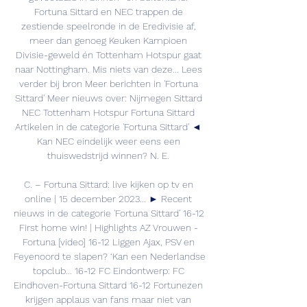
Fortuna Sittard en NEC trappen de 
zestiende speelronde in de Eredivisie af, 
meer dan genoeg Keuken Kampioen 
Divisie-geweld én Tottenham Hotspur gaat 
naar Nottingham. Mis niets van deze... Lees 
verder bij bron Meer berichten in 'Fortuna 
Sittard' Meer nieuws over: Nijmegen Sittard 
NEC Tottenham Hotspur Fortuna Sittard 
Artikelen in de categorie 'Fortuna Sittard' ◄ 
Kan NEC eindelijk weer eens een 
thuiswedstrijd winnen? N. E. 

C. – Fortuna Sittard: live kijken op tv en 
online | 15 december 2023... ► Recent 
nieuws in de categorie 'Fortuna Sittard' 16-12 
First home win! | Highlights AZ Vrouwen - 
Fortuna [video] 16-12 Liggen Ajax, PSV en 
Feyenoord te slapen? ‘Kan een Nederlandse 
topclub... 16-12 FC Eindontwerp: FC 
Eindhoven-Fortuna Sittard 16-12 Fortunezen 
krijgen applaus van fans maar niet van 