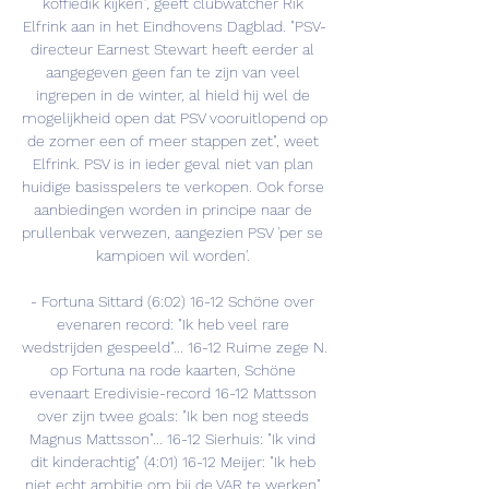
koffiedik kijken", geeft clubwatcher Rik 
Elfrink aan in het Eindhovens Dagblad. "PSV-
directeur Earnest Stewart heeft eerder al 
aangegeven geen fan te zijn van veel 
ingrepen in de winter, al hield hij wel de 
mogelijkheid open dat PSV vooruitlopend op 
de zomer een of meer stappen zet", weet 
Elfrink. PSV is in ieder geval niet van plan 
huidige basisspelers te verkopen. Ook forse 
aanbiedingen worden in principe naar de 
prullenbak verwezen, aangezien PSV 'per se 
kampioen wil worden'. 

- Fortuna Sittard (6:02) 16-12 Schöne over 
evenaren record: "Ik heb veel rare 
wedstrijden gespeeld"... 16-12 Ruime zege N. 
op Fortuna na rode kaarten, Schöne 
evenaart Eredivisie-record 16-12 Mattsson 
over zijn twee goals: "Ik ben nog steeds 
Magnus Mattsson"... 16-12 Sierhuis: "Ik vind 
dit kinderachtig" (4:01) 16-12 Meijer: "Ik heb 
niet echt ambitie om bij de VAR te werken" 