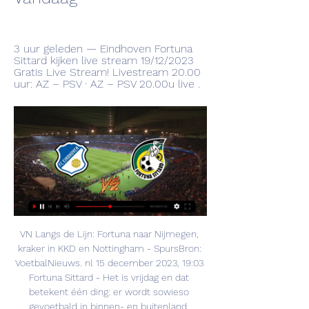
3 uur geleden — Eindhoven Fortuna 
Sittard kijken live stream 19/12/2023 
Gratis Live Stream! Livestream 20.00 
uur: AZ – PSV · AZ – PSV 20.00u live .
VN Langs de Lijn: Fortuna naar Nijmegen, 
kraker in KKD en Nottingham - SpursBron: 
VoetbalNieuws. nl 15 december 2023, 19:03 
Fortuna Sittard - Het is vrijdag en dat 
betekent één ding: er wordt sowieso 
gevoetbald in binnen- en buitenland. 