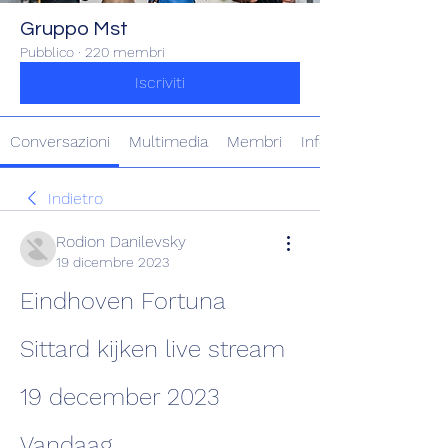
Gruppo Mst
Pubblico
·
220 membri
Iscriviti
Conversazioni
Multimedia
Membri
Info
Indietro
Rodion Danilevsky
19 dicembre 2023
Eindhoven Fortuna 
Sittard kijken live stream 
19 december 2023 
Vandaag