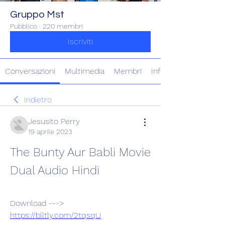
Gruppo Mst
Pubblico
·
220 membri
Iscriviti
Conversazioni
Multimedia
Membri
Info
Indietro
Jesusito Perry
19 aprile 2023
The Bunty Aur Babli Movie 
Dual Audio Hindi
Download ---> 
https://blltly.com/2tqsqU