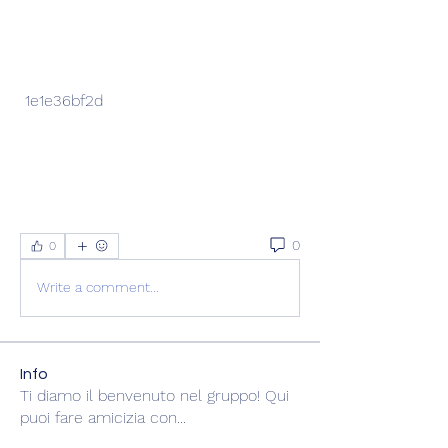
 1e1e36bf2d
0
0
Write a comment...
Info
Ti diamo il benvenuto nel gruppo! Qui
puoi fare amicizia con
...
Continua a Leggere