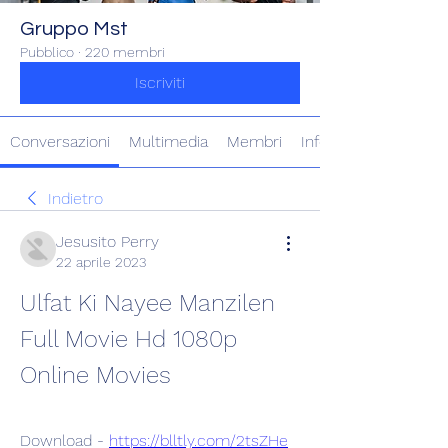
Gruppo Mst
Pubblico
·
220 membri
Iscriviti
Conversazioni
Multimedia
Membri
Info
Indietro
Jesusito Perry
22 aprile 2023
Ulfat Ki Nayee Manzilen 
Full Movie Hd 1080p 
Online Movies
Download - 
https://blltly.com/2tsZHe