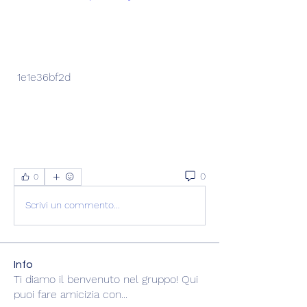
 1e1e36bf2d
0
0
Scrivi un commento...
Info
Ti diamo il benvenuto nel gruppo! Qui
puoi fare amicizia con
...