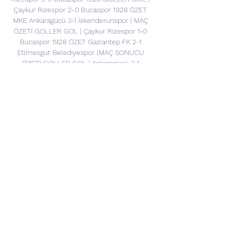
Çaykur Rizespor 2-0 Bucaspor 1928 ÖZET 
MKE Ankaragücü 3-1 İskenderunspor | MAÇ 
ÖZETİ GOLLER GOL | Çaykur Rizespor 1-0 
Bucaspor 1928 ÖZET Gaziantep FK 2-1 
Etimesgut Belediyespor (MAÇ SONUCU 
ÖZET) GOLLER GOL | Ankaragücü 3-1 
İskenderunspor GOLLER GOL | Ankaragücü 
2-1 İskenderunspor GOLLER GOL | MKE 
Ankaragücü 1-1 İskenderunspor Türkiye 
Kupası | 3 Ankara Demirspor Mujdat 
Yalman25/09/19 - 14:30 1: 2 1: 0 1. 

GOL | BB Erzurumspor 1-2 Ankara 
Demirspor Ziraat Türkiye Kupası 4. Tur 
maçında Ankara Demirspor, 80. dakikada 
Serdar Eylik'in attığı golle Büyükşehir 
Belediye Erzurumspor karşısında 2-1 öne 
geçti. GOL | BB Erzurumspor 2-2 Ankara 
Demirspor Ziraat Türkiye Kupası 4. Tur 
maçında Büyükşehir Belediye Erzurumspor, 
89. dakikada Adolphe Teikeu'nun attığı golle 