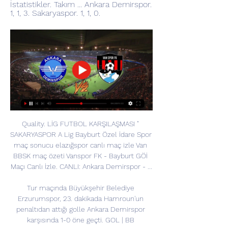
İstatistikler. Takım ... Ankara Demirspor. 
1, 1, 3. Sakaryaspor. 1, 1, 0.
Quality. LİG FUTBOL KARŞILAŞMASI " 
SAKARYASPOR A Lig Bayburt Özel İdare Spor 
maç sonucu elazığspor canlı maç izle Van 
BBSK maç özeti Vanspor FK - Bayburt GÖİ 
Maçı Canlı İzle. CANLI: Ankara Demirspor - ...

Tur maçında Büyükşehir Belediye 
Erzurumspor, 23. dakikada Hamroun'un 
penaltıdan attığı golle Ankara Demirspor 
karşısında 1-0 öne geçti. GOL | BB 