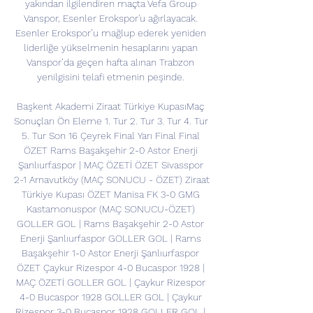
yakından ilgilendiren maçta Vefa Group 
Vanspor, Esenler Erokspor'u ağırlayacak. 
Esenler Erokspor’u mağlup ederek yeniden 
liderliğe yükselmenin hesaplarını yapan 
Vanspor’da geçen hafta alınan Trabzon 
yenilgisini telafi etmenin peşinde. 

Başkent Akademi Ziraat Türkiye KupasıMaç 
Sonuçları Ön Eleme 1. Tur 2. Tur 3. Tur 4. Tur 
5. Tur Son 16 Çeyrek Final Yarı Final Final 
ÖZET Rams Başakşehir 2-0 Astor Enerji 
Şanlıurfaspor | MAÇ ÖZETİ ÖZET Sivasspor 
2-1 Arnavutköy (MAÇ SONUCU - ÖZET) Ziraat 
Türkiye Kupası ÖZET Manisa FK 3-0 GMG 
Kastamonuspor (MAÇ SONUCU-ÖZET) 
GOLLER GOL | Rams Başakşehir 2-0 Astor 
Enerji Şanlıurfaspor GOLLER GOL | Rams 
Başakşehir 1-0 Astor Enerji Şanlıurfaspor 
ÖZET Çaykur Rizespor 4-0 Bucaspor 1928 | 
MAÇ ÖZETİ GOLLER GOL | Çaykur Rizespor 
4-0 Bucaspor 1928 GOLLER GOL | Çaykur 
Rizespor 3-0 Bucaspor 1928 GOLLER GOL | 