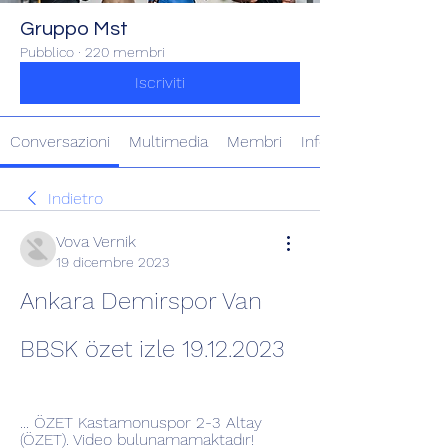
Gruppo Mst
Pubblico
·
220 membri
Iscriviti
Conversazioni
Multimedia
Membri
Info
Indietro
Vova Vernik
19 dicembre 2023
Ankara Demirspor Van 
BBSK özet izle 19.12.2023
... ÖZET Kastamonuspor 2-3 Altay 
(ÖZET). Video bulunamamaktadır! 