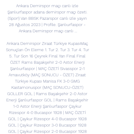
Ankara Demirspor maçı canlı izle 
Şanlıurfaspor adana demirspor maçı özeti. 
(Spor!) Van BBSK Pazarspor canlı izle yayın 
28 Ağustos 2023 | Profile. Şanlıurfaspor - 
Ankara Demirspor maçı canlı ...

Ankara Demirspor Ziraat Türkiye KupasıMaç 
Sonuçları Ön Eleme 1. Tur 2. Tur 3. Tur 4. Tur 
5. Tur Son 16 Çeyrek Final Yarı Final Final 
ÖZET Rams Başakşehir 2-0 Astor Enerji 
Şanlıurfaspor | MAÇ ÖZETİ Sivasspor 2-1 
Arnavutköy (MAÇ SONUCU - ÖZET) Ziraat 
Türkiye Kupası Manisa FK 3-0 GMG 
Kastamonuspor (MAÇ SONUCU-ÖZET) 
GOLLER GOL | Rams Başakşehir 2-0 Astor 
Enerji Şanlıurfaspor GOL | Rams Başakşehir 
1-0 Astor Enerji Şanlıurfaspor Çaykur 
Rizespor 4-0 Bucaspor 1928 | MAÇ ÖZETİ 
GOL | Çaykur Rizespor 4-0 Bucaspor 1928 
GOL | Çaykur Rizespor 3-0 Bucaspor 1928 
GOL | Çaykur Rizespor 2-0 Bucaspor 1928 