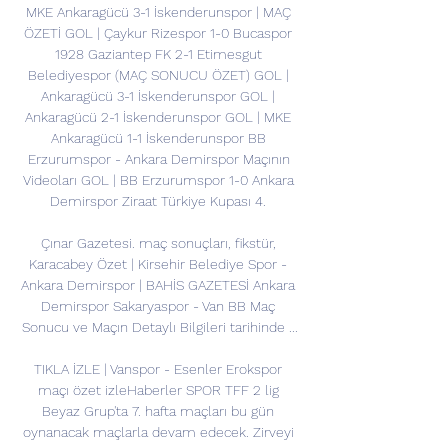
MKE Ankaragücü 3-1 İskenderunspor | MAÇ 
ÖZETİ GOL | Çaykur Rizespor 1-0 Bucaspor 
1928 Gaziantep FK 2-1 Etimesgut 
Belediyespor (MAÇ SONUCU ÖZET) GOL | 
Ankaragücü 3-1 İskenderunspor GOL | 
Ankaragücü 2-1 İskenderunspor GOL | MKE 
Ankaragücü 1-1 İskenderunspor BB 
Erzurumspor - Ankara Demirspor Maçının 
Videoları GOL | BB Erzurumspor 1-0 Ankara 
Demirspor Ziraat Türkiye Kupası 4. 

Çınar Gazetesi. maç sonuçları, fikstür, 
Karacabey Özet | Kirsehir Belediye Spor - 
Ankara Demirspor | BAHİS GAZETESİ Ankara 
Demirspor Sakaryaspor - Van BB Maç 
Sonucu ve Maçın Detaylı Bilgileri tarihinde ...

TIKLA İZLE | Vanspor - Esenler Erokspor 
maçı özet izleHaberler SPOR TFF 2 lig 
Beyaz Grup'ta 7. hafta maçları bu gün 
oynanacak maçlarla devam edecek. Zirveyi 