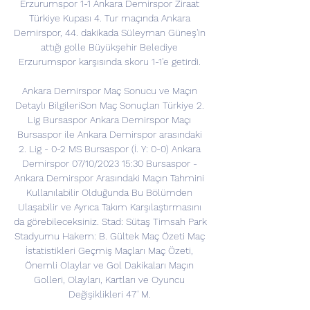
Erzurumspor 1-1 Ankara Demirspor Ziraat 
Türkiye Kupası 4. Tur maçında Ankara 
Demirspor, 44. dakikada Süleyman Güneş'in 
attığı golle Büyükşehir Belediye 
Erzurumspor karşısında skoru 1-1'e getirdi. 

Ankara Demirspor Maç Sonucu ve Maçın 
Detaylı BilgileriSon Maç Sonuçları Türkiye 2. 
Lig Bursaspor Ankara Demirspor Maçı 
Bursaspor ile Ankara Demirspor arasındaki 
2. Lig - 0-2 MS Bursaspor (İ. Y: 0-0) Ankara 
Demirspor 07/10/2023 15:30 Bursaspor - 
Ankara Demirspor Arasındaki Maçın Tahmini 
Kullanılabilir Olduğunda Bu Bölümden 
Ulaşabilir ve Ayrıca Takım Karşılaştırmasını 
da görebileceksiniz. Stad: Sütaş Timsah Park 
Stadyumu Hakem: B. Gültek Maç Özeti Maç 
İstatistikleri Geçmiş Maçları Maç Özeti, 
Önemli Olaylar ve Gol Dakikaları Maçın 
Golleri, Olayları, Kartları ve Oyuncu 
Değişiklikleri 47' M. 
