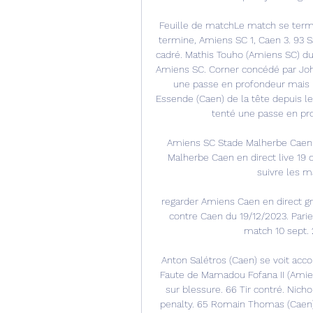
Feuille de matchLe match se term
termine, Amiens SC 1, Caen 3. 93 S
cadré. Mathis Touho (Amiens SC) du p
Amiens SC. Corner concédé par Joha
une passe en profondeur mais Ma
Essende (Caen) de la tête depuis le
tenté une passe en prof
Amiens SC Stade Malherbe Caen en
Malherbe Caen en direct live 19
suivre les ma
regarder Amiens Caen en direct gr
contre Caen du 19/12/2023. Parie
match 10 sept. 
Anton Salétros (Caen) se voit acco
Faute de Mamadou Fofana II (Amien
sur blessure. 66 Tir contré. Nich
penalty. 65 Romain Thomas (Caen) 