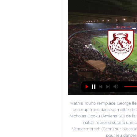
Mathis Touho remplace George Ile
un coup franc dans sa moitié de t
Nicholas Opoku (Amiens SC) de la tê
match reprend suite à une co
Vandermersch (Caen) sur blessure
pour jeu dangere