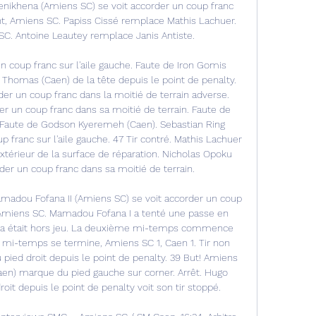
nikhena (Amiens SC) se voit accorder un coup franc 
t, Amiens SC. Papiss Cissé remplace Mathis Lachuer. 
 Antoine Leautey remplace Janis Antiste. 

un coup franc sur l'aile gauche. Faute de Iron Gomis 
 Thomas (Caen) de la tête depuis le point de penalty. 
der un coup franc dans la moitié de terrain adverse. 
er un coup franc dans sa moitié de terrain. Faute de 
Faute de Godson Kyeremeh (Caen). Sebastian Ring 
 franc sur l'aile gauche. 47 Tir contré. Mathis Lachuer 
xtérieur de la surface de réparation. Nicholas Opoku 
der un coup franc dans sa moitié de terrain. 

madou Fofana II (Amiens SC) se voit accorder un coup 
u, Amiens SC. Mamadou Fofana I a tenté une passe en 
na était hors jeu. La deuxième mi-temps commence 
 mi-temps se termine, Amiens SC 1, Caen 1. Tir non 
ied droit depuis le point de penalty. 39 But! Amiens 
en) marque du pied gauche sur corner. Arrêt. Hugo 
it depuis le point de penalty voit son tir stoppé. 
