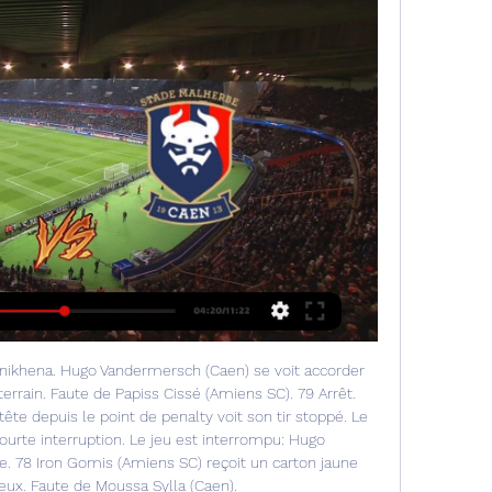
nikhena. Hugo Vandermersch (Caen) se voit accorder 
errain. Faute de Papiss Cissé (Amiens SC). 79 Arrêt. 
te depuis le point de penalty voit son tir stoppé. Le 
urte interruption. Le jeu est interrompu: Hugo 
. 78 Iron Gomis (Amiens SC) reçoit un carton jaune 
ux. Faute de Moussa Sylla (Caen). 
