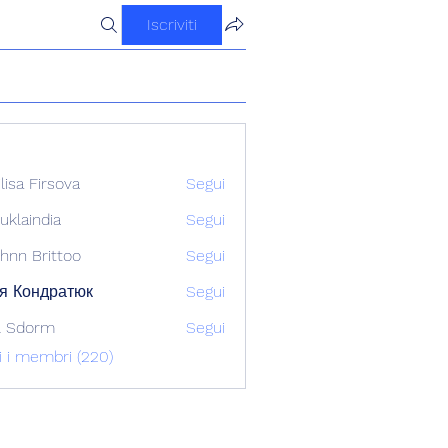
Iscriviti
ilisa Firsova
Segui
uklaindia
Segui
ndia
hnn Brittoo
Segui
я Кондратюк
Segui
l Sdorm
Segui
ti i membri (220)