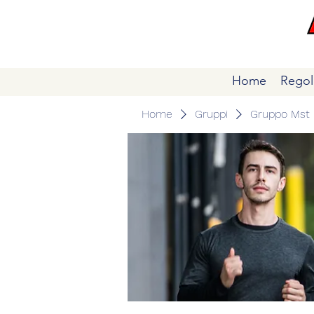
Home
Regol
Home
Gruppi
Gruppo Mst