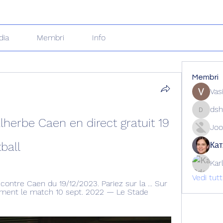
dia
Membri
Info
Membri
Vas
dsh
dshuklai
erbe Caen en direct gratuit 19 
Joo
ball
Кат
Kar
Vedi tut
contre Caen du 19/12/2023. Pariez sur la ... Sur 
ement le match 10 sept. 2022 — Le Stade 