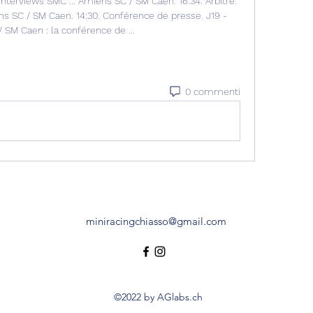
erviews SMC ... Amiens SC / SM Caen. 16:34. Arbitre. 
 SC / SM Caen. 14:30. Conférence de presse. J19 - 
 SM Caen : la conférence de ...
0 commenti
miniracingchiasso@gmail.com
©2022 by AGlabs.ch