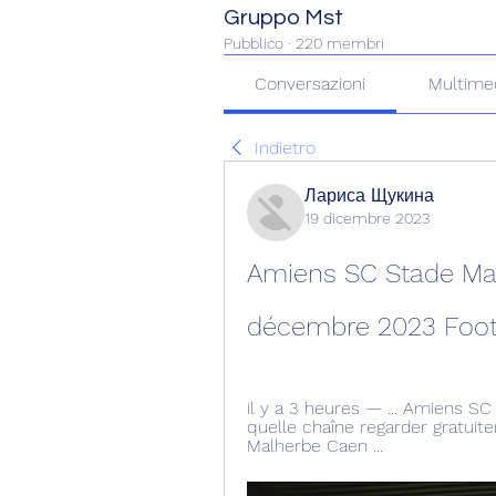
Gruppo Mst
Pubblico
·
220 membri
Conversazioni
Multime
Indietro
Лариса Щукина
19 dicembre 2023
Amiens SC Stade Malh
décembre 2023 Foot
il y a 3 heures — ... Amiens SC 
quelle chaîne regarder gratuit
Malherbe Caen ...