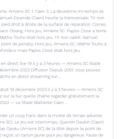
ine, Amiens SC 1, Caen 3. La deuxième mi-temps se 
amuel Essende (Caen) heurte la transversale. Tir non 
ied droit à droite de la surface de réparation. Corner, 
nn Obiang. Hors jeu, Amiens SC. Papiss Cissé a tenté 
this Touho était hors jeu. Tir non cadré. Samuel 
 point de penalty. Hors jeu, Amiens SC. Mathis Touho a 
ondeur mais Papiss Cissé était hors jeu. 

 direct live 19 il y a 3 heures — Amiens SC Stade 
 décembre 2023 Diffusion Depuis 2001, vous pouvez 
tchs en direct streaming sur ...

atuit 19 décembre 2023 il y a 3 heures — Amiens SC 
z sur la Sur quelle chaîne regarder gratuitement le 
2022 — Le Stade Malherbe Caen ...

rder un coup franc dans la moitié de terrain adverse. 
s SC). Le jeu est interrompu: Quentin Daubin (Caen) 
olas Opoku (Amiens SC) de la tête depuis le point de 
reçoit un carton jaune pour jeu dangereux. Faute de 