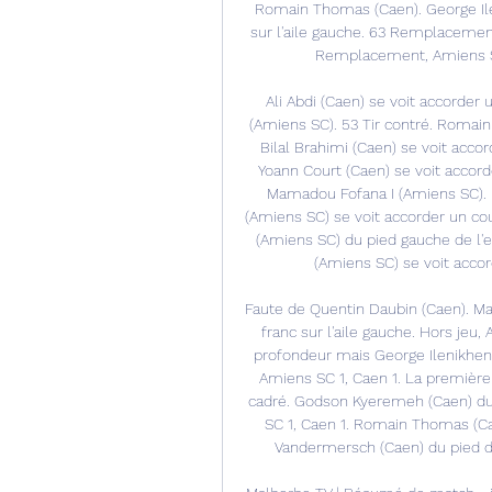
Romain Thomas (Caen). George Ile
sur l'aile gauche. 63 Remplacemen
Remplacement, Amiens SC.
Ali Abdi (Caen) se voit accorder 
(Amiens SC). 53 Tir contré. Romain
Bilal Brahimi (Caen) se voit accor
Yoann Court (Caen) se voit accord
Mamadou Fofana I (Amiens SC). 
(Amiens SC) se voit accorder un coup
(Amiens SC) du pied gauche de l'e
(Amiens SC) se voit accor
Faute de Quentin Daubin (Caen). Ma
franc sur l'aile gauche. Hors je
profondeur mais George Ilenikhe
Amiens SC 1, Caen 1. La première
cadré. Godson Kyeremeh (Caen) du p
SC 1, Caen 1. Romain Thomas (Ca
Vandermersch (Caen) du pied dro