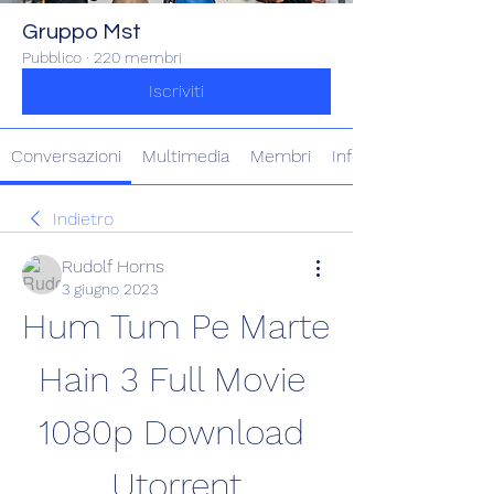
Gruppo Mst
Pubblico
·
220 membri
Iscriviti
Conversazioni
Multimedia
Membri
Info
Indietro
Rudolf Horns
3 giugno 2023
Hum Tum Pe Marte 
Hain 3 Full Movie 
1080p Download 
Utorrent