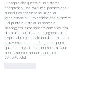
Si scopre che questo è un sistema 
complesso. Non avrei mai pensato che i 
tunnel richiedessero soluzioni di 
ventilazione e illuminazione così avanzate. 
Dal punto di vista di un normale 
passeggero, tutto sembra semplice, ma 
dietro c'è molto lavoro ingegneristico. È 
improbabile che qualcuno di noi, mentre 
attraversa un tunnel del genere, pensi a 
quanta attrezzatura e conoscenza siano 
necessarie per renderlo sicuro e 
confortevole!
Like
Reply
Show more comments
Info
Ti diamo il benvenuto nel gruppo! Qui
puoi fare amicizia con
...
Continua a Leggere