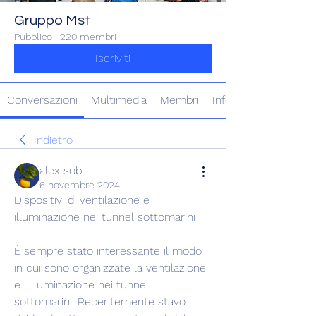
Gruppo Mst
Pubblico
·
220 membri
Iscriviti
Conversazioni
Multimedia
Membri
Info
Indietro
alex sob
6 novembre 2024
Dispositivi di ventilazione e 
illuminazione nei tunnel sottomarini
È sempre stato interessante il modo 
in cui sono organizzate la ventilazione 
e l'illuminazione nei tunnel 
sottomarini. Recentemente stavo 