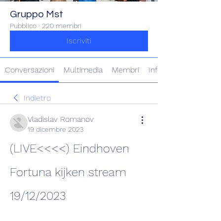
Gruppo Mst
Pubblico
·
220 membri
Iscriviti
Conversazioni
Multimedia
Membri
Info
Indietro
Vladislav Romanov
19 dicembre 2023
(LIVE<<<<) Eindhoven 
Fortuna kijken stream 
19/12/2023