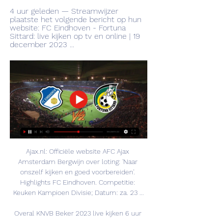
4 uur geleden — Streamwijzer 
plaatste het volgende bericht op hun 
website: FC Eindhoven - Fortuna 
Sittard: live kijken op tv en online | 19 
december 2023 ...
Ajax.nl: Officiële website AFC Ajax 
Amsterdam Bergwijn over loting: 'Naar 
onszelf kijken en goed voorbereiden'. 
Highlights FC Eindhoven. Competitie: 
Keuken Kampioen Divisie; Datum: za. 23 ...

Overal KNVB Beker 2023 live kijken 6 uur 