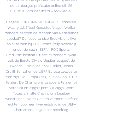
ook de komende tijd oefenwedstrijden van 
de Limburgse profclubs online uit. 26 
augustus Fortuna Sittard – VVV-Venlo ...

Hesgoal FORTUNA SITTARD-FC Eindhoven. 
Waar gratis? Veel Gestelde Vragen Welke 
zenders hebben de rechten van Nederlands 
voetbal? De Nederlandse Eredivisie is live 
op tv te zien bij FOX Sports (tegenwoordig 
onder de naam ESPN). FOX Sports 
Eredivisie bestaat uit drie tv-zenders, waar 
ook de Eerste Divisie “Jupiler League”, de 
Tweede Divisie, de KNVB Beker, Johan 
Cruijff Schaal en de UEFA Europa League te 
zien zijn. De Europa League is ook op RTL 7 
te zien. De Champions League is te zien bij 
Veronica en Ziggo Sport. Via Ziggo Sport 
Totaal zijn alle Champions League-
wedstrijden live te zien en Veronica heeft de 
rechten voor één livewedstrijd in de UEFA 
Champions League per speeldag. 
