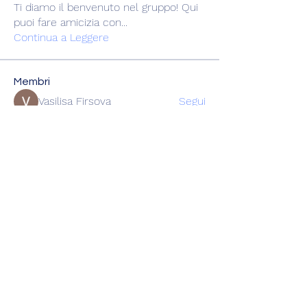
Ti diamo il benvenuto nel gruppo! Qui
puoi fare amicizia con
...
Continua a Leggere
Membri
Vasilisa Firsova
Segui
dshuklaindia
Segui
dshuklaindia
Joohnn Brittoo
Segui
Катя Кондратюк
Segui
Karl Sdorm
Segui
Vedi tutti i membri (220)
miniracingchiasso@gmail.com