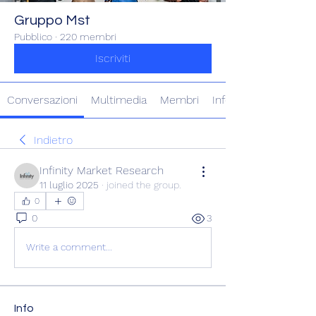
Gruppo Mst
Pubblico
·
220 membri
Iscriviti
Conversazioni
Multimedia
Membri
Info
Indietro
Infinity Market Research
11 luglio 2025
·
joined the group.
0
0
3
Write a comment...
Info