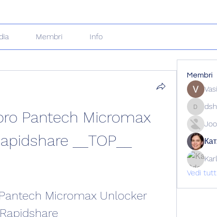
dia
Membri
Info
Membri
Vas
dsh
oro Pantech Micromax 
dshuklai
Joo
Rapidshare __TOP__
Кат
Kar
Vedi tut
Pantech Micromax Unlocker 
Rapidshare