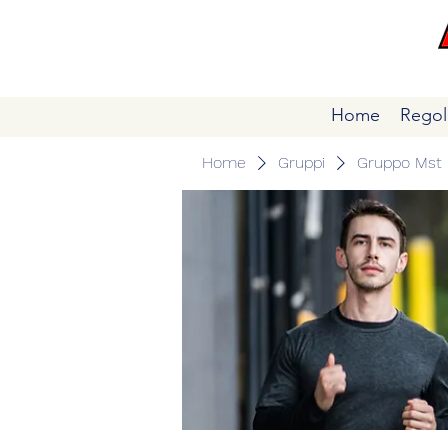
Home
Regol
Home
Gruppi
Gruppo Mst