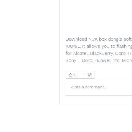
Download NCK box dongle softwa
100% ... It allows you to flashi
for Alcatel, BlackBerry, Doro, 
Sony ... Doro. Huawei. htc. Mic
0
Write a comment...