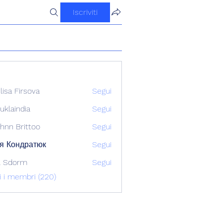
Iscriviti
ilisa Firsova
Segui
uklaindia
Segui
ndia
hnn Brittoo
Segui
я Кондратюк
Segui
l Sdorm
Segui
ti i membri (220)