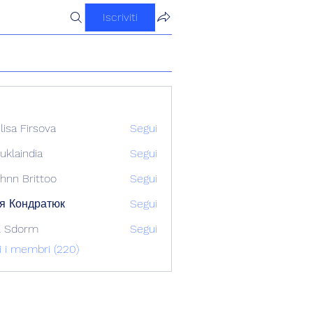
Iscriviti
ilisa Firsova
Segui
uklaindia
Segui
ndia
hnn Brittoo
Segui
я Кондратюк
Segui
l Sdorm
Segui
ti i membri (220)