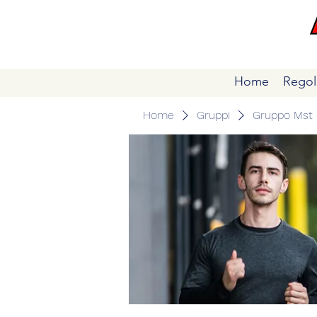
Home
Regol
Home
Gruppi
Gruppo Mst