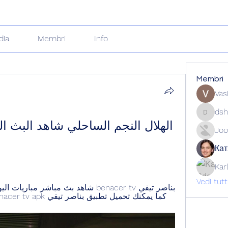
dia
Membri
Info
Membri
Vas
dsh
dshuklai
Joo
Кат
Kar
Vedi tut
كما يمكنك تحميل تطبيق بناصر تيفي Benacer tv apk موقع بناصر تيفي لايف شاهد ...