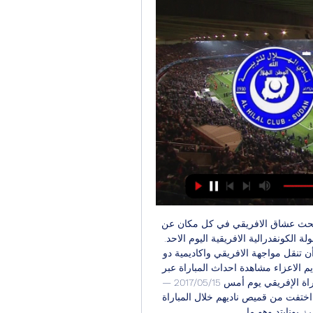
القنوات الناقلة لمباراة الافريقي واكاديمية دو لوبيتو مباشر يبحث عشاق الافريقي في كل مكان عن 
القنوات الناقلة لمواجهة الفريق ضد الفريق الانجولي في بطولة الكونفدرالية الافريقية اليوم الاحد. 
بث مباشر لمباراة الافريقي واكاديمية دو لوبيتو من المنتظر أن تنقل مواجهة الافريقي واكاديمية دو 
لوبيتو عبر قنوات بي ان سبورت كما يمكن لزوار مصر اون تايم الاعزاء مشاهدة احداث المباراة عبر 
موقع مصر اون تايم. لا يحدث إلا في إفريقيا: من طرائف مباراة الإفريقي يوم أمس 15‏/05‏/2017 — 
لاحظ أحباء النادي الإفريقي أن علامة المستشهر “أوريدو” قد اختفت من قميص ناديهم خلال المباراة 
نايتد وهو ما... 