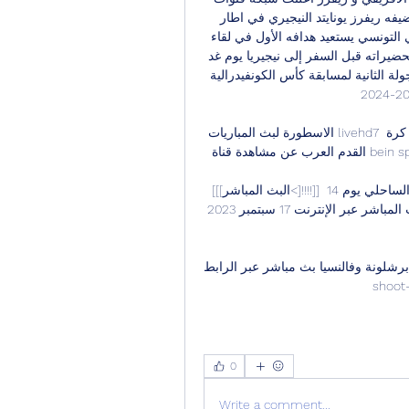
بي ان سبورت العربية عن نقلها لمباراة النادي الافريقي و ضيفه ريفرز يونايتد النيجيري في اطار 
الجولة الأولى من مسابقة كأس الاتحاد الافريقي و... الإفريقي التونسي يستعيد هدافه الأول في لقاء 
ريفرز النيجيريأنهى النادي الإفريقي التونسي، اليوم الخميس تحضيراته قبل السفر إلى نيجيريا يوم غد 
الجمعة، لمواجهة ريفرز يونايتد النيجيري في إطار مباريات الجولة الثانية لمسابقة كأس الكونفيدرالية 
الإفريقية للموسم الكروي 2023-2024. 

الاسطورة لبث المباريات livehd7 النجم الساحلي. غير معروف غير معروف دوري يبحث محبوا كرة 
القدم العرب عن مشاهدة قناة bein sports premium 3 بث مباشر عبر رابط مباشر أو عن تردد…

[[[البث المباشر<]!!!!]] ريفرز يونايتد الإفريقي شاهد المباراة 09‏/12‏/2023 — النجم الساحلي يوم 14 
ديسمبر في مسابقة الدوري التونسي الممتاز. ومن شاهد البث المباشر عبر الإنترنت 17 سبتمبر 2023 
النسيا بث مباشر عبر الرابط https://www.yalla-
shoot-
0
Write a comment...