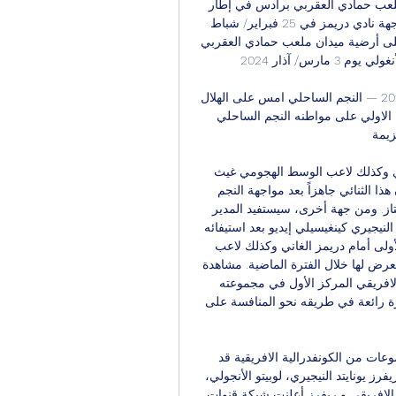
ديسمبر، سيستقبل الفريق التونسي نادي ريفرز النيجيري بملعب حمادي العقربي برادس في إطار 
الجولة الرابعة، وفي خامس الجولات سيتحول إلى غانا لمواجهة نادي دريمز في 25 فبراير/ شباط 
2024. وستكون المباراة الختامية في إطار الجولة السادسة، على أرضية ميدان ملعب حمادي العقربي 
برادس، حيث يستقبل الإفريقي ضيفه نادي لوبيتو الأنغولي يوم 3 مارس/ آذار 2024. 

بترو إتليتيكو الترجي البث المباشر 19 ديسمبر 2023 05‏/12‏/2023 — النجم الساحلي امس على الهلال 
السوداني بهدف نظيف. ونجح الترجي في الفوز في الجولة الاولي على مواطنه النجم الساحلي 
ة ...
وسيغيب عن رحلة نادي “باب الجديد”، المهاجم علي العمري وكذلك لاعب الوسط الهجومي غيث 
الصغير بسبب الإصابة العضلية، حيث من المنتظر أن يكون هذا الثنائي جاهزاً بعد مواجهة النجم 
الساحلي يوم 14 ديسمبر في مسابقة الدوري التونسي الممتاز. ومن جهة أخرى، سيستفيد المدير 
الفني للفريق سعيد السايبي، من عودة الهداف الأول للفريق النيجيري كينغيسيلي إيديو بعد استيفائه 
عقوبة الإنذار الثالث الذي حصل عليه في مواجهة الجولة الأولى أمام دريمز الغاني وكذلك لاعب 
الوسط حسام الدين السويسي الذي تعافى من الإصابة التي تعرض لها خلال الفترة الماضية. مشاهدة 
الافريقي ضد اكاديمية دو لوبيتو بث مباشر ومحليا، يحتل الافريقي المركز الأول في مجموعته 
بالرابطة التونسية المحترفةبرصيد 18 نقطة ويمر الفريق بفترة رائعة في طريقه نحو المنافسة على 
الافريقي واكاديمية دو لوبيتو مباشر كانت قرعة دور المجموعات من الكونفدرالية الافريقية قد 
أسفرت عن وقوع الافريقي في المجموعة الثالثة الي جانب ريفرز يونايتد النيجيري، لوبيتو الأنجولي، 
دريمز الغاني. رسمي: هذه هي القنوات الناقلة لمباراة النادي الافريقي و ريفرز أعلنت شبكة قنوات 