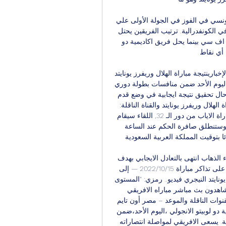
مشاهدة مباراة الافريقي واكاديمية دو لوبيتو ونجح الفريق التونسي في الفوز في الجولة الأولى علي 
دريمز اف سي بثلاثة أهداف نظيفة ليتصدر جدول مجموعته في الكونفدرالية. ترتيب الفريقين يحتل 
الافريقي المركز الأول في المجموعة بعد فوزه علي دريمز اف سي بينما يحل فريق اكاديمية دو 
أي نقاط. 
مباراة الهلال وريفرز يونايتد في دوري ابطال افريقيا - الناس الإخبارينتيجة مباراة الهلال وريفرز يونايتد 
مباراة الهلال وريفرز يونايتد هو لقاء هام يجمع الفريقين مساء اليوم الأحد ضمن منافسات بطولة دوري 
أبطال أفريقيا, لقا هام لكلا الفريقين وسيجعل كل فريق في حال تحقيق نتيجة ايجابية في وضع قدم 
للمراحل المقبلة من بطولة دوري أبطال أفريقيا. موعد مباراة الهلال وريفرز يونايتد والقناة الناقلة: 
يستعد الهلال السوداني لاستضافة فريق ريفرز يونايتد في مباراة الاياب من دور الـ 32, اللقاء سيقام 
على ملع واستاد السويس في جمهورية مصر العربية, هذا وستنطلق صافرة الحكم عند الساعة 
بتوقيت المملكة العربية السعودية. 
كما ستنقل المباراة عبر قناة الملاعب الرياضية, ويذكر أن لقاء الذهاب انتهى بالتعادل الايجابي بهدف 
لكل فريق. فيديو.. إلى الآن.. إقبال ضعيف من جماهير الوداد على تذاكر مباراة 15‏/10‏/2022 — إلى 
الآن.. إقبال ضعيف من جماهير الوداد على تذاكر مباراة ريفرز يونايتد النيجري فيديو.. رمزي: “المستوى 
متقارب في الدوري الأفريقي والتأهل لم يحسم... اليوم تشاهدون بث مباشر مباراه الافريقي 
 دو لوبيتو 3/12.. القنوات الناقلة والموعد – مصر أون تايمLast updated ديسمبر 3, 2023 
يواجه الفريق الأول لكرة القدم بنادي الافريقي نظيره اكاديمية دو لوبيتو الانجولي ،اليوم الأحد،ضمن 
منافسات دور المجموعات من مسابقة الكونفدرالية الافريقية. يسعى الافريقي لمواصلة انتصاراته 