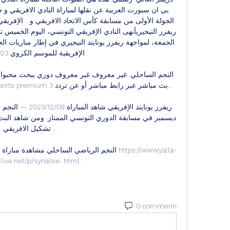
تشكيل الافريقي ...

النجم الرياضي الساحلي مشاهدة مباراة برشلونة وف
live.net/p/syrialive. html.
0 commenti