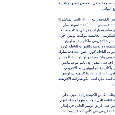
وتحقيق الفوز السابع علي التوالي محليا وافريقيا من اجل تصدر مجموعته في الكونفدرالية والمنافسة 
النهائي. 
[[[البث المباشر<]!!!! ]] ريفرز يونايتد الإفريقي شاهد المباراة⚽ توقع نتيجة مباراة #كأس_الكونفدرالية 
الإفريقية ؟ ريفرز يونايتد #النادي_الإفريقي 🗓️ المباراة: الأحد 10 ديسمبر 2023 (16:00)موعد مباراه 
الافريقي واكاديمية دو لوبيتوفي الكونفدرالية الافريقية تنطلق صافرةمباراة الافريقي واكاديمية دو 
لوبيتو في تمام السادسة بتوقيت مصر ،السابعة بتوقيت مكة المكرمة ،الخامسة بتوقيت تونس. جول 
العرب ماتش الافريقي واكاديمية دو لوبيتو موعد مشاهدة مباراة الافريقي واكاديمية دو لوبيتو 
والقنوات الناقلة يلاشوت موعد مشاهدة مباراة الافريقي واكاديمية دو لوبيتو والقنوات الناقلة كوره 
اونلاين موعد مشاهدة مباراة الافريقي واكاديمية دو لوبيتو والقنوات الناقلة كوره بلس مشاهدة مباراة 
الافريقي واكاديمية دو لوبيتو والقنوات الناقلة موعد مباراه الافريقي واكاديمية دو لوبيتو البث المباشر 
لمباراة الافريقي واكاديمية دو لوبيتو ماتش الافريقي ودريمز اف سي مصر اون تايم موعد ماتش 
الافريقي واكاديمية دو لوبيتو لينك مشاهده مباراه الافريقي واكاديمية دو لوبيتو رابط الافريقي 
واكاديميه دو لوبيتو yalla shoot البث المباشر مباراه الافريقي واكاديمية دو لوبيتو ويعود النادي 
الافريقي للمشاركة القارية هذا العام ولديه طموح كبير في المنافسة علي لقب الكونفدرالية الافريقية 
. 
وينفرد الإفريقي بصدارة المجموعة الثالثة ضمن دور المجموعات لكأس الكونفيدرالية بفوزه على 
مضيفه أكاديميكا لوبيتو الأنغولي بنتيجة (3-1) في مباراة الجولة الثانية التي جمعت بينهما مساء اليوم 
الأحد بالملعب الوطني 11 نوفمبر بالعاصمة لواندا، وقلبها انتصر على فريق دريمز الغاني في إطار 
مباريات الجولة الأولى بنتيجة (2-0). برنامج الجولات القادمة للإفريقي في كأس الكاف يوم 20 