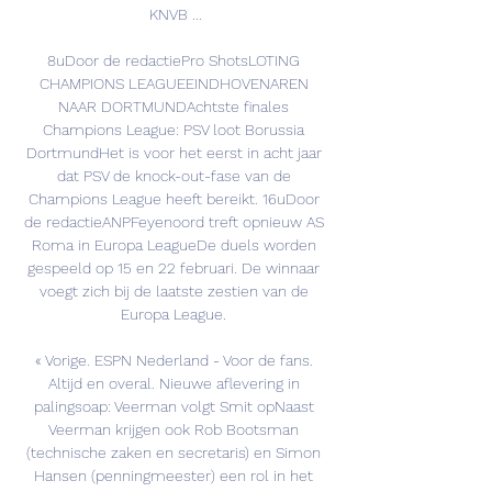
KNVB ...

8uDoor de redactiePro ShotsLOTING 
CHAMPIONS LEAGUEEINDHOVENAREN 
NAAR DORTMUNDAchtste finales 
Champions League: PSV loot Borussia 
DortmundHet is voor het eerst in acht jaar 
dat PSV de knock-out-fase van de 
Champions League heeft bereikt. 16uDoor 
de redactieANPFeyenoord treft opnieuw AS 
Roma in Europa LeagueDe duels worden 
gespeeld op 15 en 22 februari. De winnaar 
voegt zich bij de laatste zestien van de 
Europa League. 

« Vorige. ESPN Nederland - Voor de fans. 
Altijd en overal. Nieuwe aflevering in 
palingsoap: Veerman volgt Smit opNaast 
Veerman krijgen ook Rob Bootsman 
(technische zaken en secretaris) en Simon 
Hansen (penningmeester) een rol in het 