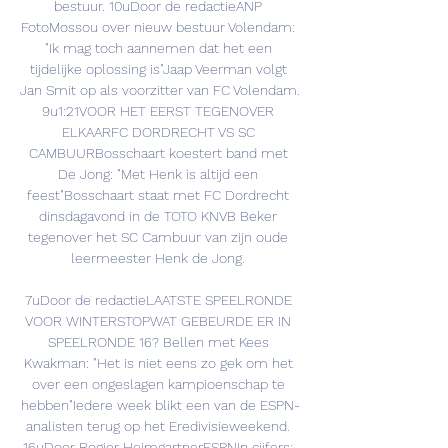
bestuur. 10uDoor de redactieANP 
FotoMossou over nieuw bestuur Volendam: 
"Ik mag toch aannemen dat het een 
tijdelijke oplossing is"Jaap Veerman volgt 
Jan Smit op als voorzitter van FC Volendam. 
9u1:21VOOR HET EERST TEGENOVER 
ELKAARFC DORDRECHT VS SC 
CAMBUURBosschaart koestert band met 
De Jong: "Met Henk is altijd een 
feest"Bosschaart staat met FC Dordrecht 
dinsdagavond in de TOTO KNVB Beker 
tegenover het SC Cambuur van zijn oude 
leermeester Henk de Jong. 

7uDoor de redactieLAATSTE SPEELRONDE 
VOOR WINTERSTOPWAT GEBEURDE ER IN 
SPEELRONDE 16? Bellen met Kees 
Kwakman: "Het is niet eens zo gek om het 
over een ongeslagen kampioenschap te 
hebben"Iedere week blikt een van de ESPN-
analisten terug op het Eredivisieweekend. 
16uDoor Rogier HeimgartnerESPNIn cijfers: 