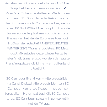
Amsterdam Officiële website van AFC Ajax. 
Bekijk het laatste nieuws over Ajax! ✓ 
Video's ✓ Tickets bestellen ✓ Wedstrijden 
en meer! 15uDoor de redactieAjax neemt 
het in tussenronde Conference League op 
tegen FK Bodø/GlimtAjax hoopt zich via de 
tussenronde te plaatsen voor de achtste 
finales van het derde Europese toernooi. 
14uDoor de redactieTRANSFERUPDATES 
WINTER 23/'24Transferupdates: 'FC Metz 
hoopt Mikautadze deze winter terug te 
halen'In dit transferblog worden de laatste 
transferupdates uit binnen- en buitenland 
uitgelicht. 

SC Cambuur live kijken – Alle wedstrijden 
via Canal Digitaal Alle wedstrijden van SC 
Cambuur kan je tot 7 dagen met gemak 
terugkijken. Helemaal top! Kijk SC Cambuur 
terug. SC Cambuur stream jij gemakkelijk 
met de TV app.
