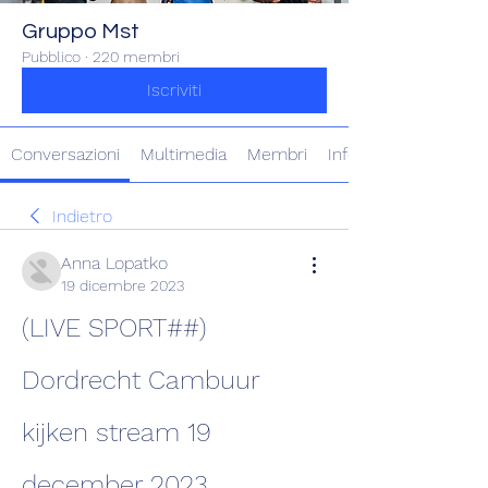
Gruppo Mst
Pubblico
·
220 membri
Iscriviti
Conversazioni
Multimedia
Membri
Info
Indietro
Anna Lopatko
19 dicembre 2023
(LIVE SPORT##) 
Dordrecht Cambuur 
kijken stream 19 
december 2023