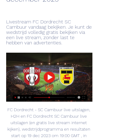
Livestream FC Dordrecht SC 
Cambuur vandaag bekijken. Je kunt de 
wedstrijd volledig gratis bekijken via 
een live stream, zonder last te 
hebben van advertenties.
FC Dordrecht - SC Cambuur live uitslagen, 
H2H en FC Dordrecht SC Cambuur live 
uitslagen (en gratis live stream internet 
kijken), wedstrijdprogramma en resultaten 
start op 19 dec 2023 om 19:00 GMT , in 