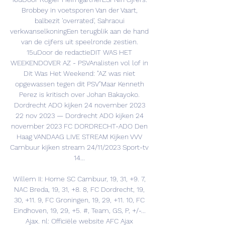
Brobbey in voetsporen Van der Vaart, 
balbezit 'overrated', Sahraoui 
verkwanselkoningEen terugblik aan de hand 
van de cijfers uit speelronde zestien. 
15uDoor de redactieDIT WAS HET 
WEEKENDOVER AZ - PSVAnalisten vol lof in 
Dit Was Het Weekend: "AZ was niet 
opgewassen tegen dit PSV"Maar Kenneth 
Perez is kritisch over Johan Bakayoko. 
Dordrecht ADO kijken 24 november 2023 
22 nov 2023 — Dordrecht ADO kijken 24 
november 2023 FC DORDRECHT-ADO Den 
Haag VANDAAG LIVE STREAM Kijken VVV 
Cambuur kijken stream 24/11/2023 Sport-tv 
14... 

Willem II: Home SC Cambuur, 19, 31, +9. 7, 
NAC Breda, 19, 31, +8. 8, FC Dordrecht, 19, 
30, +11. 9, FC Groningen, 19, 29, +11. 10, FC 
Eindhoven, 19, 29, +5. #, Team, GS, P, +/-... 
Ajax. nl: Officiële website AFC Ajax 