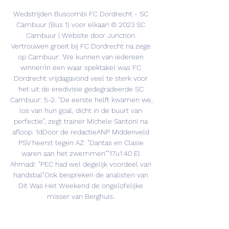
Wedstrijden Buscombi FC Dordrecht - SC 
Cambuur (Bus 1) voor elkaar! © 2023 SC 
Cambuur | Website door Junction. 
Vertrouwen groeit bij FC Dordrecht na zege 
op Cambuur: 'We kunnen van iedereen 
winnen'In een waar spektakel was FC 
Dordrecht vrijdagavond veel te sterk voor 
het uit de eredivisie gedegradeerde SC 
Cambuur: 5-2. "De eerste helft kwamen we, 
los van hun goal, dicht in de buurt van 
perfectie", zegt trainer Michele Santoni na 
afloop. 1dDoor de redactieANP Middenveld 
PSV heerst tegen AZ: "Dantas en Clasie 
waren aan het zwemmen""17u1:40 El 
Ahmadi: "PEC had wel degelijk voordeel van 
handsbal"Ook bespreken de analisten van 
Dit Was Het Weekend de ongelofelijke 
misser van Berghuis. 

SC Cambuur live stream, fixtures on 
TVSporticos - Legal Sports StreamsFollow 