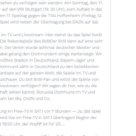
sehen zu verfolgen sein werden. Am Sonntag, den 17. 
auf den VfB Stuttgart (19. 30 Uhr), zum Auftakt in das 
n 17. Spieltag gegen die TSG Hoffenheim (Freitag, 12. 
 Spiel wird neben der Übertragung bei DAZN auf Sat. 

m TV und Livestream: Hier siehst du das Spiel live© 
ie Rekordspiele des BVBDer BVB kann auf eine sehr 
ken. Der Verein wurde achtmal deutscher Meister und 
bei gelang den Dortmundern einige Kantersiege. Wir 
Größtes Stadion in Deutschland, Bayern-Jäger und 
Dortmund zählt in Deutschland zu den beliebtesten 
anbase auf der ganzen Welt, die Spiele im TV und 
uschauer. Du bist BVB-Fan und willst die Spiele von 
estream verfolgen? Wir sagen dir hier, wie du die 
chaft sehen kannst. Borussia Dortmund im TV und 
eam bei Sky, DAZN und Co. 

ng im Free-TV in SAT.1 vor 7 Stunden — Ja, das Spiel 
d live im Free-TV in SAT.1 übertragen! Beginn der 
19:50 Uhr, der Anpfiff ist für 20 ...
