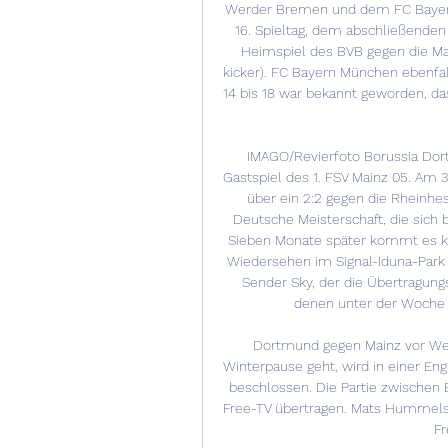
Werder Bremen und dem FC Bayern 
16. Spieltag, dem abschließenden 
Heimspiel des BVB gegen die Main
kicker). FC Bayern München ebenfall
14 bis 18 war bekannt geworden, da
IMAGO/Revierfoto Borussia Dort
Gastspiel des 1. FSV Mainz 05. Am 
über ein 2:2 gegen die Rheinhe
Deutsche Meisterschaft, die sich 
Sieben Monate später kommt es ku
Wiedersehen im Signal-Iduna-Park
Sender Sky, der die Übertragun
denen unter der Woche hä
Dortmund gegen Mainz vor Wei
Winterpause geht, wird in einer En
beschlossen. Die Partie zwischen
Free-TV übertragen. Mats Hummels
Fr