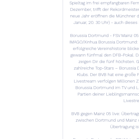
Spieltag im frei empfangbaren Fern
Dezember, trifft der Rekordmeister 
neue Jahr eröffnen die Münchner de
Januar, 20. 30 Uhr) - auch dieses
Borussia Dortmund - FSV Mainz 05 i
IMAGO/Xinhua Borussia Dortmund: D
erfolgreiche Vereinshistorie blic
gewann fünfmal den DFB-Pokal. Da
zeigen Dir die fünf höchsten. 
zahlreiche Top-Stars – Borussia 
Klubs. Der BVB hat eine große F
Livestream verfolgen Millionen Z
Borussia Dortmund im TV und Liv
Partien deiner Lieblingsmanns
Livestr
BVB gegen Mainz 05 live: Übertragu
zwischen Dortmund und Mainz wir
Übertragung ist 