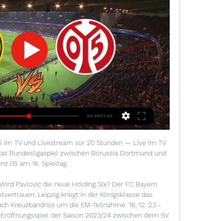
 im TV und Livestream vor 20 Stunden — Live im TV 
das Bundesligaspiel zwischen Borussia Dortmund und 
nz 05 am 16. Spieltag.

ird Pavlovic die neue Holding Six? Der FC Bayern 
vertrauen, Leipzig kriegt in der Königsklasse das 
h Kreuzbandriss um die EM-Teilnahme. 18. 12. 23 - 
s Eröffnungsspiel der Saison 2023/24 zwischen dem SV 