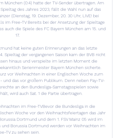
München (0:4) hatte der TV-Sender übertragen. Am 
Spieltag des Jahres 2023, fällt die Wahl nun auf das 
zer (Dienstag, 19. Dezember, 20. 30 Uhr, LIVE! bei 
s im Free-TV Bereits bei der Ansetzung der Spieltage 
ss auch die Spiele des FC Bayern München am 15. und 
17. 

mund hat keine guten Erinnerungen an das letzte 
34. Spieltag der vergangenen Saison kam der BVB nicht 
ssen hinaus und verspielte im letzten Moment die 
bekanntlich Serienmeister Bayern München sicherte. 
rz vor Weihnachten in einer Englischen Woche zum 
 - und das vor großem Publikum. Denn neben Pay-TV-
gsrechte an den Bundesliga-Samstagsspielen sowie 
lt, wird auch Sat. 1 die Partie übertragen. 

hnachten im Free-TVBevor die Bundesliga in die 
glischen Woche vor den Weihnachtsfeiertagen das Jahr 
 Borussia Dortmund und dem 1. FSV Mainz 05 wird im 
 und Borussia Dortmund werden vor Weihnachten im 
ee-TV zu sehen sein. 
