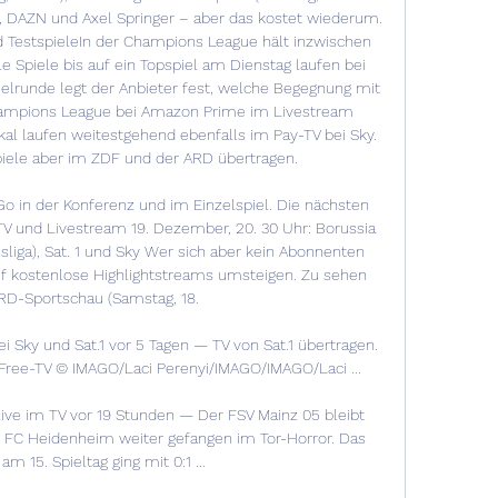
ky, DAZN und Axel Springer – aber das kostet wiederum. 
TestspieleIn der Champions League hält inzwischen 
e Spiele bis auf ein Topspiel am Dienstag laufen bei 
elrunde legt der Anbieter fest, welche Begegnung mit 
hampions League bei Amazon Prime im Livestream 
kal laufen weitestgehend ebenfalls im Pay-TV bei Sky. 
iele aber im ZDF und der ARD übertragen. 

Go in der Konferenz und im Einzelspiel. Die nächsten 
V und Livestream 19. Dezember, 20. 30 Uhr: Borussia 
iga), Sat. 1 und Sky Wer sich aber kein Abonnenten 
auf kostenlose Highlightstreams umsteigen. Zu sehen 
RD-Sportschau (Samstag, 18. 

Sky und Sat.1 vor 5 Tagen — TV von Sat.1 übertragen. 
ree-TV © IMAGO/Laci Perenyi/IMAGO/IMAGO/Laci ...

ive im TV vor 19 Stunden — Der FSV Mainz 05 bleibt 
 FC Heidenheim weiter gefangen im Tor-Horror. Das 
m 15. Spieltag ging mit 0:1 ...
