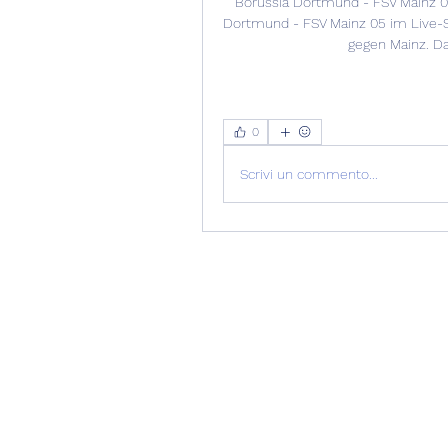
Borussia Dortmund - FSV Mainz 0
Dortmund - FSV Mainz 05 im Live-St
gegen Mainz. Da
0
Scrivi un commento...