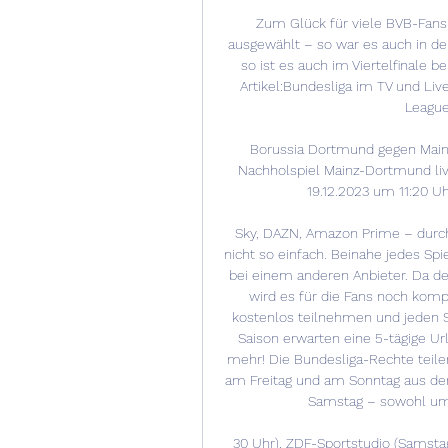
Zum Glück für viele BVB-Fans
ausgewählt – so war es auch in de
so ist es auch im Viertelfinale b
Artikel:Bundesliga im TV und Liv
League
Borussia Dortmund gegen Main
Nachholspiel Mainz-Dortmund liv
19.12.2023 um 11:20 Uhr
Sky, DAZN, Amazon Prime – durch
nicht so einfach. Beinahe jedes Sp
bei einem anderen Anbieter. Da der
wird es für die Fans noch kompli
kostenlos teilnehmen und jeden Sp
Saison erwarten eine 5-tägige Ur
mehr! Die Bundesliga-Rechte teile
am Freitag und am Sonntag aus de
Samstag – sowohl um 1
30 Uhr), ZDF-Sportstudio (Samstag,