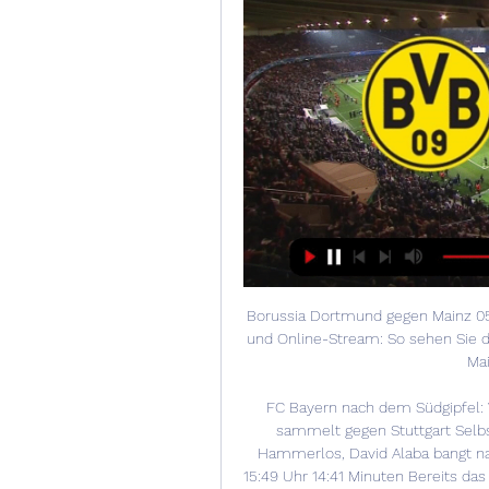
Borussia Dortmund gegen Mainz 05
und Online-Stream: So sehen Sie 
Mai
FC Bayern nach dem Südgipfel: W
sammelt gegen Stuttgart Selbst
Hammerlos, David Alaba bangt nac
15:49 Uhr 14:41 Minuten Bereits da