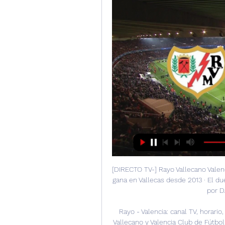
[DIRECTO TV-] Rayo Vallecano Valenc
gana en Vallecas desde 2013 · El du
por D
Rayo - Valencia: canal TV, horari
Vallecano y Valencia Club de Fútbol