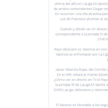
última del año en LaLiga EA Sports. 
de ambos contendientes (llegan em
En resumen: una cita atractiva par
Los de Francisco afrontan el due
Cuándo y dónde ver en directo e
correspondiente a la jornada 31 de L
21:00 h
Rayo Vallecano vs. Valencia en vivo
Valencia se enfrentarán por La Lig
Javier Alberola Rojas, del Comité d
En el VAR, estará al mando Eduardo
¿Cómo ver en directo en TV el Rayo 
la jornada 18 de LaLiga EA Sports s
DAZN LaLiga. Vallecanos y valencian
El balance es favorable a los segu