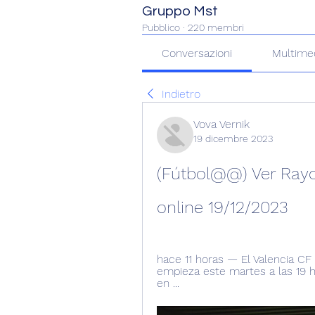
Gruppo Mst
Pubblico
·
220 membri
Conversazioni
Multime
Indietro
Vova Vernik
19 dicembre 2023
(Fútbol@@) Ver Rayo 
online 19/12/2023
hace 11 horas — El Valencia CF 
empieza este martes a las 19 h
en ...