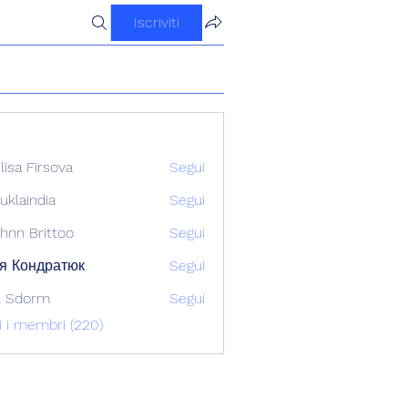
Iscriviti
ilisa Firsova
Segui
uklaindia
Segui
ndia
hnn Brittoo
Segui
я Кондратюк
Segui
l Sdorm
Segui
ti i membri (220)