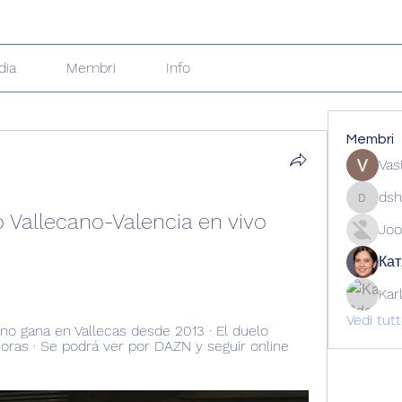
dia
Membri
Info
Membri
Vas
dsh
dshuklai
Vallecano-Valencia en vivo 
Joo
Кат
Kar
Vedi tut
no gana en Vallecas desde 2013 · El duelo 
oras · Se podrá ver por DAZN y seguir online 