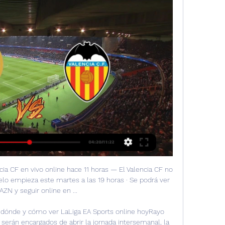
ia CF en vivo online hace 11 horas — El Valencia CF no 
elo empieza este martes a las 19 horas · Se podrá ver 
AZN y seguir online en ...

o, dónde y cómo ver LaLiga EA Sports online hoyRayo 
 serán encargados de abrir la jornada intersemanal, la 