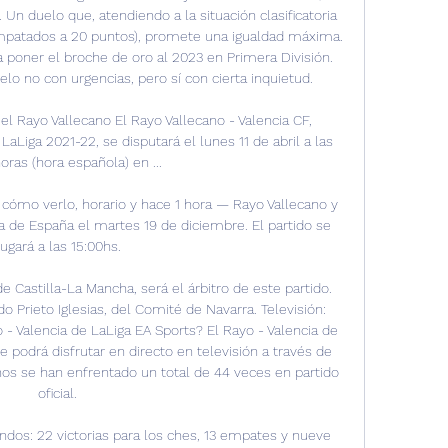
Un duelo que, atendiendo a la situación clasificatoria 
patados a 20 puntos), promete una igualdad máxima. 
a poner el broche de oro al 2023 en Primera División. 
lo no con urgencias, pero sí con cierta inquietud. 

l Rayo Vallecano El Rayo Vallecano - Valencia CF, 
aLiga 2021-22, se disputará el lunes 11 de abril a las 
oras (hora española) en ...

: cómo verlo, horario y hace 1 hora — Rayo Vallecano y 
a de España el martes 19 de diciembre. El partido se 
jugará a las 15:00hs.

e Castilla-La Mancha, será el árbitro de este partido. 
 Prieto Iglesias, del Comité de Navarra. Televisión: 
- Valencia de LaLiga EA Sports? El Rayo - Valencia de 
e podrá disfrutar en directo en televisión a través de 
os se han enfrentado un total de 44 veces en partido 
oficial. 

ndos: 22 victorias para los ches, 13 empates y nueve 