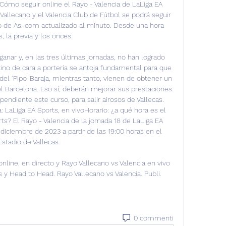
 ¿Cómo seguir online el Rayo - Valencia de LaLiga EA 
Vallecano y el Valencia Club de Fútbol se podrá seguir 
to de As. com actualizado al minuto. Desde una hora 
, la previa y los onces. 

ganar y, en las tres últimas jornadas, no han logrado 
tino de cara a portería se antoja fundamental para que 
del ‘Pipo’ Baraja, mientras tanto, vienen de obtener un 
l Barcelona. Eso sí, deberán mejorar sus prestaciones 
pendiente este curso, para salir airosos de Vallecas. 
: LaLiga EA Sports, en vivoHorario: ¿a qué hora es el 
ts? El Rayo - Valencia de la jornada 18 de LaLiga EA 
diciembre de 2023 a partir de las 19:00 horas en el 
Estadio de Vallecas. 

nline, en directo y Rayo Vallecano vs Valencia en vivo 
s y Head to Head. Rayo Vallecano vs Valencia. Publi.
0 commenti