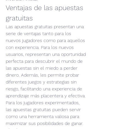
Ventajas de las apuestas 
gratuitas
Las apuestas gratuitas presentan una 
serie de ventajas tanto para los 
nuevos jugadores como para aquellos 
con experiencia. Para los nuevos 
usuarios, representan una oportunidad 
perfecta para descubrir el mundo de 
las apuestas sin el miedo a perder 
dinero. Además, les permite probar 
diferentes juegos y estrategias sin 
riesgo, facilitando una experiencia de 
aprendizaje más placentera y efectiva.
Para los jugadores experimentados, 
las apuestas gratuitas pueden servir 
como una herramienta valiosa para 
maximizar sus posibilidades de ganar. 