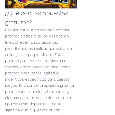
¿Qué son las apuestas 
gratuitas?
Las apuestas gratuitas son ofertas 
promocionales que los casinos en 
línea ofrecen a sus usuarios, 
permitiéndoles realizar apuestas sin 
arriesgar su propio dinero. Estas 
pueden presentarse en diversas 
formas, como bonos de bienvenida, 
promociones por la lealtad o 
incentivos específicos para ciertos 
juegos. El valor de la apuesta gratuita 
puede variar considerablemente, y 
algunas plataformas incluso ofrecen 
apuestas sin depósitos, lo que 
significa que el jugador puede 