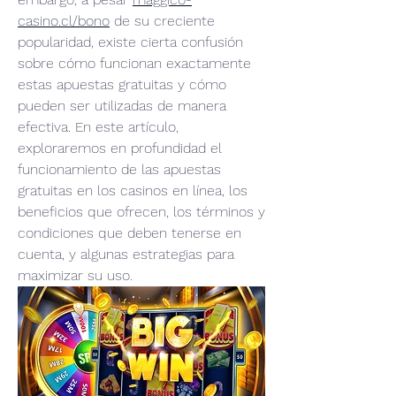
casino.cl/bono
 de su creciente 
popularidad, existe cierta confusión 
sobre cómo funcionan exactamente 
estas apuestas gratuitas y cómo 
pueden ser utilizadas de manera 
efectiva. En este artículo, 
exploraremos en profundidad el 
funcionamiento de las apuestas 
gratuitas en los casinos en línea, los 
beneficios que ofrecen, los términos y 
condiciones que deben tenerse en 
cuenta, y algunas estrategias para 
maximizar su uso.