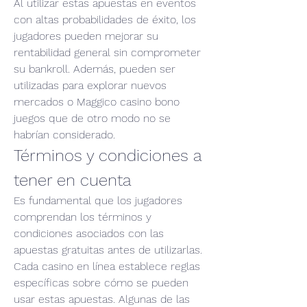
Al utilizar estas apuestas en eventos 
con altas probabilidades de éxito, los 
jugadores pueden mejorar su 
rentabilidad general sin comprometer 
su bankroll. Además, pueden ser 
utilizadas para explorar nuevos 
mercados o Maggico casino bono 
juegos que de otro modo no se 
habrían considerado.
Términos y condiciones a 
tener en cuenta
Es fundamental que los jugadores 
comprendan los términos y 
condiciones asociados con las 
apuestas gratuitas antes de utilizarlas. 
Cada casino en línea establece reglas 
específicas sobre cómo se pueden 
usar estas apuestas. Algunas de las 