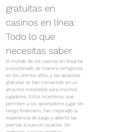
gratuitas en 
casinos en línea: 
Todo lo que 
necesitas saber
El mundo de los casinos en línea ha 
evolucionado de manera vertiginosa 
en los últimos años, y las apuestas 
gratuitas se han convertido en un 
atractivo irresistible para muchos 
jugadores. Estos incentivos, que 
permiten a los apostadores jugar sin 
riesgo financiero, han mejorado la 
experiencia de juego y abierto las 
puertas a nuevos usuarios. Sin 
embargo, a pesar 
maggico-