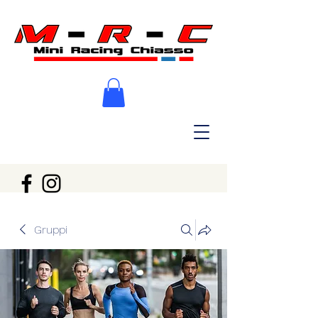
Gruppi