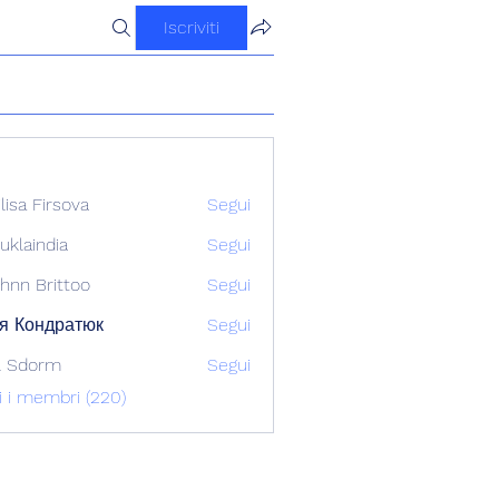
Iscriviti
ilisa Firsova
Segui
uklaindia
Segui
ndia
hnn Brittoo
Segui
я Кондратюк
Segui
l Sdorm
Segui
ti i membri (220)