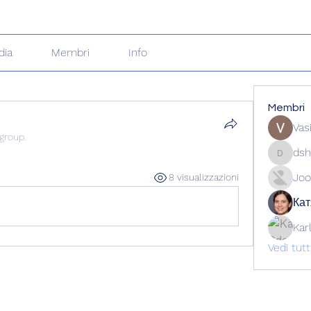
dia
Membri
Info
Membri
Vas
 group.
dsh
dshuklai
Joo
8 visualizzazioni
Кат
Kar
Vedi tut