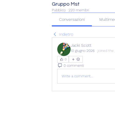
Gruppo Mst
Pubblico
·
220 membri
Conversazioni
Multime
Indietro
Jacki Scott
10 giugno 2026
·
joined the
0
0 commenti
Write a comment...