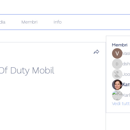
dia
Membri
Info
Membri
Vas
dsh
 Of Duty Mobil
dshuklai
Joo
Кат
Kar
Vedi tut