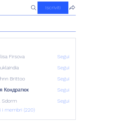
Iscriviti
ilisa Firsova
Segui
uklaindia
Segui
ndia
hnn Brittoo
Segui
я Кондратюк
Segui
l Sdorm
Segui
ti i membri (220)