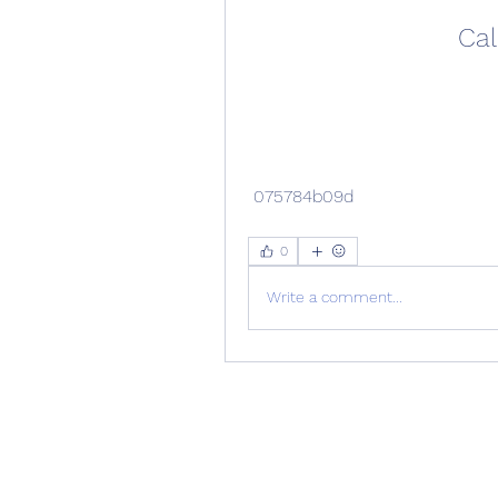
Cal
 075784b09d
0
Write a comment...