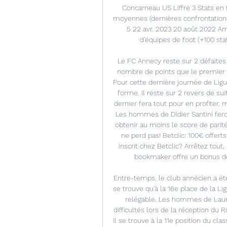
Concarneau US Liffre 3 Stats en
moyennes (dernières confrontations
5 22 avr. 2023 20 août 2022 Amé
d'équipes de foot (+100 stat
Le FC Annecy reste sur 2 défaite
nombre de points que le premier 
Pour cette dernière journée de Lig
forme. Il reste sur 2 revers de sui
dernier fera tout pour en profiter
Les hommes de Didier Santini feront
obtenir au moins le score de parit
ne perd pas! Betclic: 100€ offert
inscrit chez Betclic? Arrêtez tou
bookmaker offre un bonus de
Entre-temps, le club annécien a été s
se trouve qu'à la 16e place de la 
relégable. Les hommes de Laur
difficultés lors de la réception du 
Il se trouve à la 11e position du cl