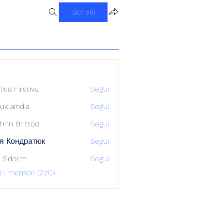
Iscriviti
ilisa Firsova
Segui
uklaindia
Segui
ndia
hnn Brittoo
Segui
я Кондратюк
Segui
l Sdorm
Segui
ti i membri (220)