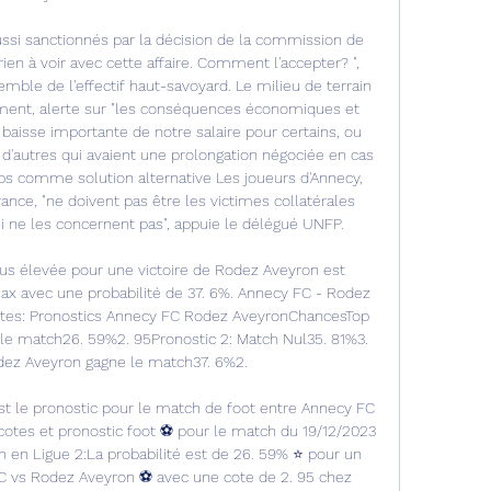
ssi sanctionnés par la décision de la commission de 
ien à voir avec cette affaire. Comment l'accepter? ", 
ble de l'effectif haut-savoyard. Le milieu de terrain 
ment, alerte sur "les conséquences économiques et 
baisse importante de notre salaire pour certains, ou 
d'autres qui avaient une prolongation négociée en cas 
ubs comme solution alternative Les joueurs d'Annecy, 
ance, "ne doivent pas être les victimes collatérales 
 ne les concernent pas", appuie le délégué UNFP. 

us élevée pour une victoire de Rodez Aveyron est 
x avec une probabilité de 37. 6%. Annecy FC - Rodez 
otes: Pronostics Annecy FC Rodez AveyronChancesTop 
le match26. 59%2. 95Pronostic 2: Match Nul35. 81%3. 
dez Aveyron gagne le match37. 6%2. 

st le pronostic pour le match de foot entre Annecy FC 
otes et pronostic foot ⚽️ pour le match du 19/12/2023 
en Ligue 2:La probabilité est de 26. 59% ⭐ pour un 
FC vs Rodez Aveyron ⚽ avec une cote de 2. 95 chez 