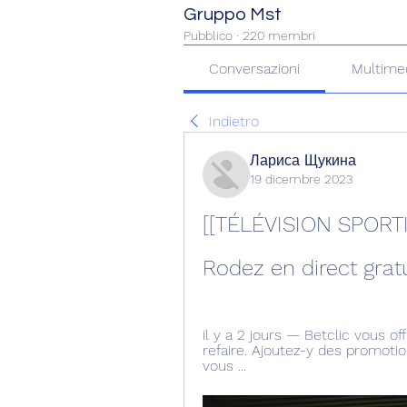
Gruppo Mst
Pubblico
·
220 membri
Conversazioni
Multime
Indietro
Лариса Щукина
19 dicembre 2023
[[TÉLÉVISION SPORTI
Rodez en direct gra
il y a 2 jours — Betclic vous of
refaire. Ajoutez-y des promotio
vous ...