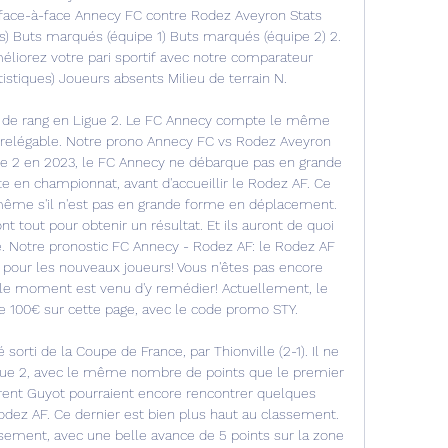
 face-à-face Annecy FC contre Rodez Aveyron Stats 
) Buts marqués (équipe 1) Buts marqués (équipe 2) 2. 
liorez votre pari sportif avec notre comparateur 
istiques) Joueurs absents Milieu de terrain N. 

s de rang en Ligue 2. Le FC Annecy compte le même 
relégable. Notre prono Annecy FC vs Rodez Aveyron 
ue 2 en 2023, le FC Annecy ne débarque pas en grande 
te en championnat, avant d'accueillir le Rodez AF. Ce 
, même s'il n'est pas en grande forme en déplacement. 
 tout pour obtenir un résultat. Et ils auront de quoi 
é. Notre pronostic FC Annecy - Rodez AF: le Rodez AF 
s pour les nouveaux joueurs! Vous n'êtes pas encore 
t, le moment est venu d'y remédier! Actuellement, le 
 100€ sur cette page, avec le code promo STY. 

orti de la Coupe de France, par Thionville (2-1). Il ne 
Ligue 2, avec le même nombre de points que le premier 
ent Guyot pourraient encore rencontrer quelques 
Rodez AF. Ce dernier est bien plus haut au classement. 
assement, avec une belle avance de 5 points sur la zone 