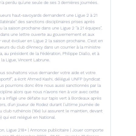
 n'a perdu qu'une seule de ses 3 dernières journées. 

ueurs haut-savoyards demandent une Ligue 2 à 21 
atérale" des sanctions disciplinaires prises après 
 la saison prochaine dans une Ligue 2 "à 21 équipes", 
, dans une lettre ouverte au gouvernement et aux 
 veut évoluer en Ligue 2 la saison prochaine. C'est en 
oueurs du club d'Annecy dans un courrier à la ministre 
au président de la Fédération, Philippe Diallo, et à 
 la Ligue, Vincent Labrune. 

s souhaitons vous demander votre aide et votre 
sportif", a écrit Ahmed Kashi, délégué UNFP (syndicat 
ous pourrions donc être nous aussi sanctionnés par la 
ipline alors que nous n'avons rien à voir avec cette 
 a infligé une défaite sur tapis vert à Bordeaux après 
ers, d'un joueur de Rodez durant l'ultime journée de 
u club ruthénois (16e) lui assurent le maintien, devant 
) qui est relégué en National. 

n, Ligue 218+ | Annonce publicitaire | Jouer comporte 