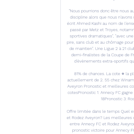
"Nous pourrions donc être nous au
discipline alors que nous n'avons r
écrit Ahmed Kashi au nom de l'ensem
passé par Metz et Troyes, notam
sportives dramatiques", "avec une 
pire, sans club et au chômage pour 
de maintien". Une Ligue 2 à 21 cl
demi-finalistes de la Coupe de Fr
d'évènements extra-sportifs qui
81% de chances. La cote ⭐ la pl
actuellement de 2. 55 chez Winama
Aveyron Pronostic et meilleures c
cotesPronostic 1: Annecy FC gagne 
18Pronostic 3: Ro
Offre limitée dans le temps Quel e
et Rodez Aveyron? Les meilleures c
entre Annecy FC et Rodez Aveyron 
pronostic victoire pour Annecy 