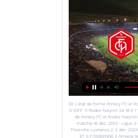
55 L’état de forme Annecy FC et Ro
D DIFF. 11 Rodez Aveyron 24 18 6 1
de Annecy FC et Rodez Aveyron L
matchs) 16 déc. 2023 - Ligue 2 
Thionville Lusitanos 2: 2 déc. 2023
ET S FOSSEENNE 2 Amiens SC 