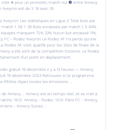
 cote ⭐ pour un pronostic match nul ⚽️ entre Annecy 
 Aveyron est de 3. 18 avec 35. 

 Aveyron: Les statistiques en Ligue 2 Total buts par 
 match 1. 56 1. 39 Buts encaissés par match 1. 5 44% 
2 équipes marquent 72% 33% Aucun but encaissé 11% 
cy FC - Rodez Aveyron Le Rodez AF n'a perdu qu'une 
e Rodez AF s'est qualifié pour les 32es de finale de la 
necy a été sorti de la compétition tricolore. Le Rodez 
rtainement d'un point en déplacement. 

der gratuit 19 décembre il y a 13 heures — Annecy 
tuit 19 décembre 2023 Retrouvez ici le programme 
-Rhône-Alpes toutes les émissions ...

ct de Annecy ... Annecy est en temps réel, et se met à 
chs: 19.12. Annecy - Rodez, 13.01. Paris FC - Annecy, 
 Amiens - Annecy Suivez ...