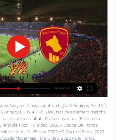
dez Aveyron Classement en Ligue 2 Équipes Pts J V N 
 16 Annecy FC 19 4 7 -5 Résultats des derniers matchs 
es derniers résultats Stats moyennes (6 derniers 
Grenoble Foot 1: 0 9 déc. 2023 - Coupe De France 
 Valenciennes 0: 25 nov. 2023 AC Ajaccio 18 nov. 2023 
Stade Mayennais FC 9 5 déc. 2023 Paris FC US 