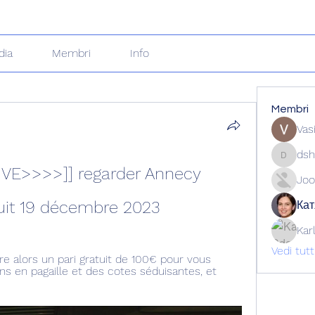
dia
Membri
Info
Membri
Vas
dsh
dshuklai
VE>>>>]] regarder Annecy 
Joo
tuit 19 décembre 2023
Кат
Kar
Vedi tut
fre alors un pari gratuit de 100€ pour vous 
ns en pagaille et des cotes séduisantes, et 