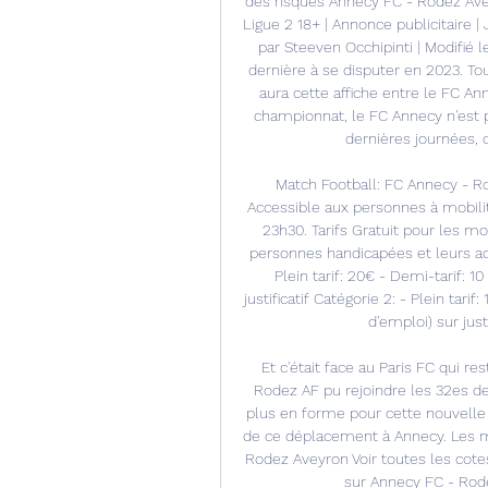
des risques Annecy FC - Rodez Ave
Ligue 2 18+ | Annonce publicitaire |
par Steeven Occhipinti | Modifié l
dernière à se disputer en 2023. Tou
aura cette affiche entre le FC An
championnat, le FC Annecy n'est p
dernières journées, c
Match Football: FC Annecy - Ro
Accessible aux personnes à mobili
23h30. Tarifs Gratuit pour les mo
personnes handicapées et leurs acc
Plein tarif: 20€ - Demi-tarif: 
justificatif Catégorie 2: - Plein tar
d'emploi) sur justi
Et c'était face au Paris FC qui re
Rodez AF pu rejoindre les 32es de
plus en forme pour cette nouvelle j
de ce déplacement à Annecy. Les me
Rodez Aveyron Voir toutes les cote
sur Annecy FC - Rode