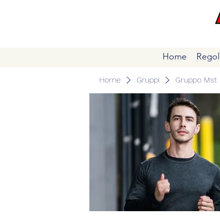
Home
Regol
Home
Gruppi
Gruppo Mst