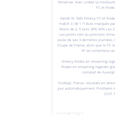
Winamax. Avec Unibet la meilleure
FC et Rodez
Kandil W. Taibi Annecy FC et Rodez
match 3. 06 1. 11 Buts marqués par
Moins de 2, 5 buts 39% 56% Les 
Les points clés du pronostic Anne
seule de ses 3 dernières journées. L
Coupe de France, alors que le FC An
AF se contentera ce
Annecy Rodez en streaming regar
Rodez en streaming regarder gra
complet de Auvergne
Football, France: résultats en dire
jour automatiquement. Prochains mat
23.01.