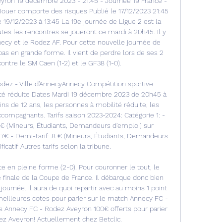
yron 19 décembre 2023 - 21:45 - Journée 19 France - 
 Jouer comporte des risques Publié le 17/12/2023 21:45 
e 19/12/2023 à 13:45 La 19e journée de Ligue 2 est la 
tes les rencontres se joueront ce mardi à 20h45. Il y 
necy et le Rodez AF. Pour cette nouvelle journée de 
as en grande forme. Il vient de perdre lors de ses 2 
ontre le SM Caen (1-2) et le GF38 (1-0). 

dez - Ville d'AnnecyAnnecy Compétition sportive 
té réduite Dates Mardi 19 décembre 2023 de 20h45 à 
ins de 12 ans, les personnes à mobilité réduite, les 
ompagnants. Tarifs saison 2023-2024: Catégorie 1: - 
10 € (Mineurs, Étudiants, Demandeurs d'emploi) sur 
if: 17€ - Demi-tarif: 8 € (Mineurs, Étudiants, Demandeurs 
ficatif Autres tarifs selon la tribune. 

ste en pleine forme (2-0). Pour couronner le tout, le 
 finale de la Coupe de France. Il débarque donc bien 
ournée. Il aura de quoi repartir avec au moins 1 point 
illeures cotes pour parier sur le match Annecy FC - 
s Annecy FC - Rodez Aveyron 100€ offerts pour parier 
z Aveyron! Actuellement chez Betclic. 
