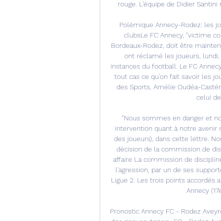
rouge. L'équipe de Didier Santini
Polémique Annecy-Rodez: les jo
clubsLe FC Annecy, "victime coll
Bordeaux-Rodez, doit être maintenu
ont réclamé les joueurs, lundi
instances du football. Le FC Annecy
tout cas ce qu'on fait savoir les j
des Sports, Amélie Oudéa-Castéra, 
celui de
"Nous sommes en danger et nou
intervention quant à notre avenir 
des joueurs), dans cette lettre. N
décision de la commission de disc
affaire La commission de discipline
l'agression, par un de ses support
Ligue 2. Les trois points accordés a
Annecy (17e
Pronostic Annecy FC - Rodez Aveyro