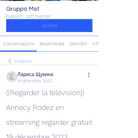
Gruppo Mst
Pubblico
·
220 membri
Iscriviti
Conversazioni
Multimedia
Membri
Info
Indietro
Лариса Щукина
19 dicembre 2023
((Regarder la télévision)) 
Annecy Rodez en 
streaming regarder gratuit 
19 décembre 2023