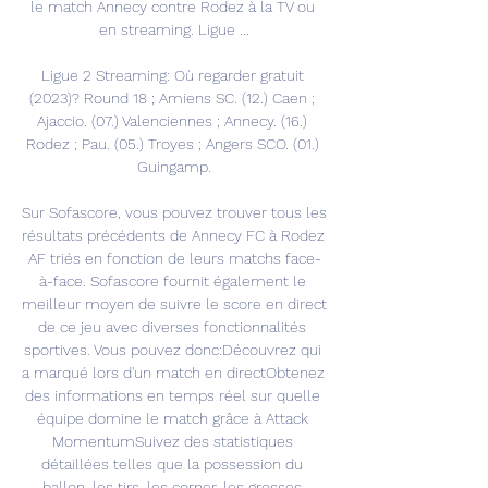
le match Annecy contre Rodez à la TV ou 
en streaming. Ligue ...

Ligue 2 Streaming: Où regarder gratuit 
(2023)? Round 18 ; Amiens SC. (12.) Caen ; 
Ajaccio. (07.) Valenciennes ; Annecy. (16.) 
Rodez ; Pau. (05.) Troyes ; Angers SCO. (01.) 
Guingamp.

Sur Sofascore, vous pouvez trouver tous les 
résultats précédents de Annecy FC à Rodez 
AF triés en fonction de leurs matchs face-
à-face. Sofascore fournit également le 
meilleur moyen de suivre le score en direct 
de ce jeu avec diverses fonctionnalités 
sportives. Vous pouvez donc:Découvrez qui 
a marqué lors d'un match en directObtenez 
des informations en temps réel sur quelle 
équipe domine le match grâce à Attack 
MomentumSuivez des statistiques 
détaillées telles que la possession du 
ballon, les tirs, les corner, les grosses 