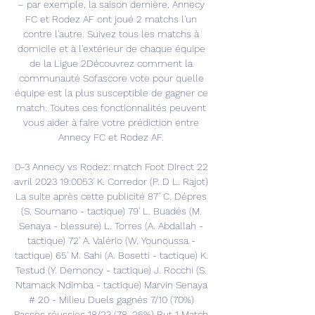
– par exemple, la saison dernière, Annecy 
FC et Rodez AF ont joué 2 matchs l'un 
contre l'autre. Suivez tous les matchs à 
domicile et à l'extérieur de chaque équipe 
de la Ligue 2Découvrez comment la 
communauté Sofascore vote pour quelle 
équipe est la plus susceptible de gagner ce 
match. Toutes ces fonctionnalités peuvent 
vous aider à faire votre prédiction entre 
Annecy FC et Rodez AF. 

0-3 Annecy vs Rodez: match Foot Direct 22 
avril 2023 19:0053' K. Corredor (P. D L. Rajot) 
La suite après cette publicité 87' C. Dépres 
(S. Soumano - tactique) 79' L. Buadés (M. 
Senaya - blessure) L. Torres (A. Abdallah - 
tactique) 72' A. Valério (W. Younoussa - 
tactique) 65' M. Sahi (A. Bosetti - tactique) K. 
Testud (Y. Demoncy - tactique) J. Rocchi (S. 
Ntamack Ndimba - tactique) Marvin Senaya 
# 20 - Milieu Duels gagnés 7/10 (70%) 
Passes réussies 18/23 (78. 26%) But 1 Match 