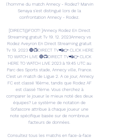
l'homme du match Annecy - Rodez? Marvin 
Senaya s'est distingué lors de la 
confrontation Annecy - Rodez. 

[DIRECT@FOOT! ]Annecy Rodez En Direct 
Streaming gratuit Tv 19. 12. 2023Annecy vs 
Rodez Aveyron En Direct Streaming gratuit 
Tv 19. 2023 🔴📺DIRECT TV📲👉 CLICK HERE 
TO WATCH LIVE 🔴📺DIRECT TV📲👉 CLICK 
HERE TO WATCH LIVE 2023 à 19:45 UTC au 
Parc des Sports stade, Annecy ville, France. 
C'est un match de Ligue 2. A ce jour, Annecy 
FC est classé 16ème, tandis que Rodez AF 
est classé 11ème. Vous cherchez à 
comparer le joueur le mieux noté des deux 
équipes? Le système de notation de 
Sofascore attribue à chaque joueur une 
note spécifique basée sur de nombreux 
facteurs de données. 

Consultez tous les matchs en face-à-face 