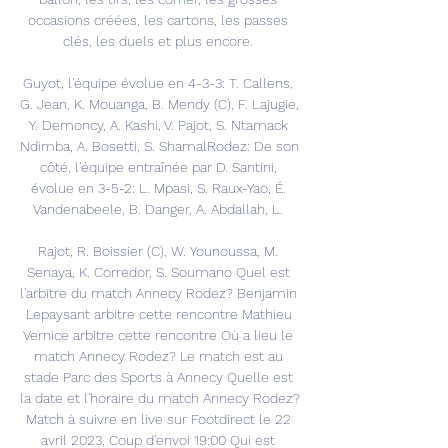
occasions créées, les cartons, les passes 
clés, les duels et plus encore. 

Guyot, l'équipe évolue en 4-3-3: T. Callens, 
G. Jean, K. Mouanga, B. Mendy (C), F. Lajugie, 
Y. Demoncy, A. Kashi, V. Pajot, S. Ntamack 
Ndimba, A. Bosetti, S. ShamalRodez: De son 
côté, l'équipe entraînée par D. Santini, 
évolue en 3-5-2: L. Mpasi, S. Raux-Yao, É. 
Vandenabeele, B. Danger, A. Abdallah, L. 

Rajot, R. Boissier (C), W. Younoussa, M. 
Senaya, K. Corredor, S. Soumano Quel est 
l'arbitre du match Annecy Rodez? Benjamin 
Lepaysant arbitre cette rencontre Mathieu 
Vernice arbitre cette rencontre Où a lieu le 
match Annecy Rodez? Le match est au 
stade Parc des Sports à Annecy Quelle est 
la date et l'horaire du match Annecy Rodez? 
Match à suivre en live sur Footdirect le 22 
avril 2023, Coup d'envoi 19:00 Qui est 