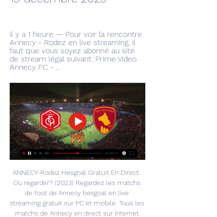
il y a 1 heure — Pour voir la rencontre 
Annecy - Rodez en live streaming, il 
faut que vous soyez abonné au site 
de stream légal suivant: Prime Video. 
Annecy FC - ...
ANNECY-Rodez Hesgoal Gratuit En Direct. 
Où regarder? (2023) Regardez les matchs 
de foot de Annecy hesgoal en live 
streaming gratuit sur PC et mobile. Tous les 
matchs de Annecy en direct sur internet.
