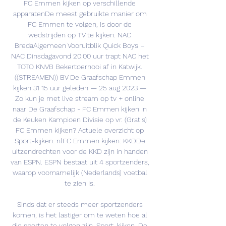
FC Emmen kijken op verschillende 
apparatenDe meest gebruikte manier om 
FC Emmen te volgen, is door de 
wedstrijden op TV te kijken. NAC 
BredaAlgemeen Vooruitblik Quick Boys – 
NAC Dinsdagavond 20:00 uur trapt NAC het 
TOTO KNVB Bekertoernooi af in Katwijk. 
((STREAMEN)) BV De Graafschap Emmen 
kijken 31 15 uur geleden — 25 aug 2023 — 
Zo kun je met live stream op tv + online 
naar De Graafschap - FC Emmen kijken in 
de Keuken Kampioen Divisie op vr. (Gratis) 
FC Emmen kijken? Actuele overzicht op 
Sport-kijken. nlFC Emmen kijken: KKDDe 
uitzendrechten voor de KKD zijn in handen 
van ESPN. ESPN bestaat uit 4 sportzenders, 
waarop voornamelijk (Nederlands) voetbal 
te zien is. 

Sinds dat er steeds meer sportzenders 
komen, is het lastiger om te weten hoe al 
die sporten te volgen zijn. Sport-kijken. De 