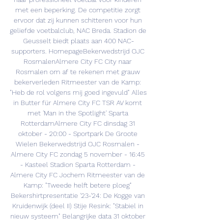
met een beperking. De competitie zorgt 
ervoor dat zij kunnen schitteren voor hun 
geliefde voetbalclub, NAC Breda. Stadion de 
Geusselt biedt plaats aan 400 NAC-
supporters. HomepageBekerwedstrijd OJC 
RosmalenAlmere City FC City naar 
Rosmalen om af te rekenen met grauw 
bekerverleden Ritmeester van de Kamp: 
"Heb de rol volgens mij goed ingevuld" Alles 
in Butter für Almere City FC TSR AV komt 
met 'Man in the Spotlight' Sparta 
RotterdamAlmere City FC dinsdag 31 
oktober - 20:00 - Sportpark De Groote 
Wielen Bekerwedstrijd OJC Rosmalen - 
Almere City FC zondag 5 november - 16:45 
- Kasteel Stadion Sparta Rotterdam - 
Almere City FC Jochem Ritmeester van de 
Kamp: "Tweede helft betere ploeg" 
Bekershirtpresentatie '23-'24: De Kogge van 
Kruidenwijk (deel II) Stije Resink: "Stabiel in 
nieuw systeem" Belangrijke data 31 oktober 