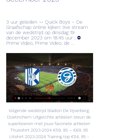
3 uur geleden — Quick Boys – De 
Graafschap online kijken: live stream 
van de wedstrijd op dinsdag 19 
december 2023 om 18:45 uur ; ⛔️ 
Prime Video, Prime Video, de ...
Volgende wedstrijd Stadion De Vijverberg, 
Doetinchem Uitgelichte artikelen steun de 
superboeren met jouw favoriete artikelen 
Thuisshirt 2023-2024 €59, 95 – €69, 95 
Uitshirt 2023-2024 Training top €54, 95 - 