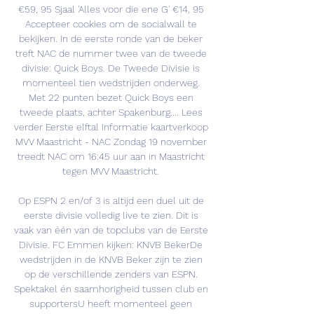
€59, 95 Sjaal 'Alles voor die ene G' €14, 95 
Accepteer cookies om de socialwall te 
bekijken. In de eerste ronde van de beker 
treft NAC de nummer twee van de tweede 
divisie: Quick Boys. De Tweede Divisie is 
momenteel tien wedstrijden onderweg. 
Met 22 punten bezet Quick Boys een 
tweede plaats, achter Spakenburg.... Lees 
verder Eerste elftal Informatie kaartverkoop 
MVV Maastricht - NAC Zondag 19 november 
treedt NAC om 16:45 uur aan in Maastricht 
tegen MVV Maastricht. 

Op ESPN 2 en/of 3 is altijd een duel uit de 
eerste divisie volledig live te zien. Dit is 
vaak van één van de topclubs van de Eerste 
Divisie. FC Emmen kijken: KNVB BekerDe 
wedstrijden in de KNVB Beker zijn te zien 
op de verschillende zenders van ESPN. 
Spektakel én saamhorigheid tussen club en 
supportersU heeft momenteel geen 