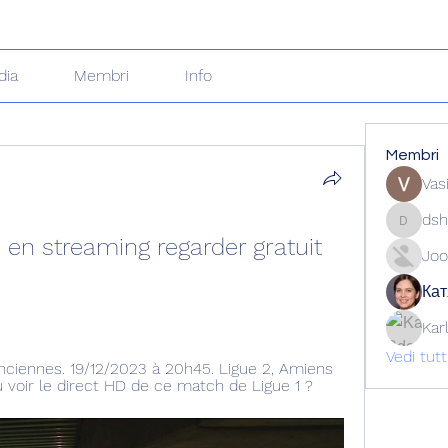
dia
Membri
Info
Membri
Vas
dsh
dshuklai
 en streaming regarder gratuit 
Joo
Кат
Kar
Vedi tut
enciennes. 19/12/2023 à 20h45. Ligue 2, Amiens 
où voir le direct HD de ce match de Ligue 1 ?