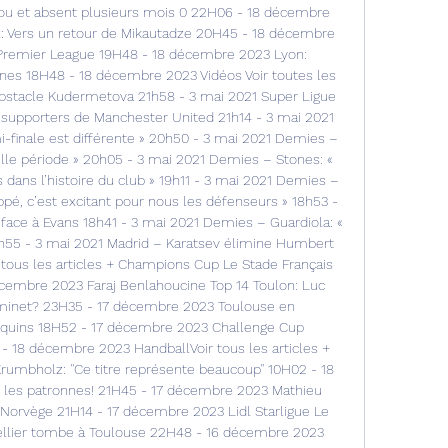
ou et absent plusieurs mois 0 22H06 - 18 décembre 
: Vers un retour de Mikautadze 20H45 - 18 décembre 
 Premier League 19H48 - 18 décembre 2023 Lyon: 
ones 18H48 - 18 décembre 2023 Vidéos Voir toutes les 
obstacle Kudermetova 21h58 - 3 mai 2021 Super Ligue 
supporters de Manchester United 21h14 - 3 mai 2021 
finale est différente » 20h50 - 3 mai 2021 Demies – 
lle période » 20h05 - 3 mai 2021 Demies – Stones: « 
ans l’histoire du club » 19h11 - 3 mai 2021 Demies – 
pé, c’est excitant pour nous les défenseurs » 18h53 - 
face à Evans 18h41 - 3 mai 2021 Demies – Guardiola: « 
h55 - 3 mai 2021 Madrid – Karatsev élimine Humbert 
r tous les articles + Champions Cup Le Stade Français 
cembre 2023 Faraj Benlahoucine Top 14 Toulon: Luc 
aminet? 23H35 - 17 décembre 2023 Toulouse en 
equins 18H52 - 17 décembre 2023 Challenge Cup 
 - 18 décembre 2023 HandballVoir tous les articles + 
bholz: ''Ce titre représente beaucoup'' 10H02 - 18 
les patronnes! 21H45 - 17 décembre 2023 Mathieu 
- Norvège 21H14 - 17 décembre 2023 Lidl Starligue Le 
ellier tombe à Toulouse 22H48 - 16 décembre 2023 