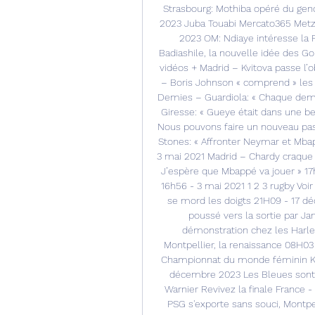
Strasbourg: Mothiba opéré du gen
2023 Juba Touabi Mercato365 Metz
2023 OM: Ndiaye intéresse la
Badiashile, la nouvelle idée des G
vidéos + Madrid – Kvitova passe l’
– Boris Johnson « comprend » les 
Demies – Guardiola: « Chaque demi-
Giresse: « Gueye était dans une be
Nous pouvons faire un nouveau pas d
Stones: « Affronter Neymar et Mbap
3 mai 2021 Madrid – Chardy craque 
J’espère que Mbappé va jouer » 17
16h56 - 3 mai 2021 1 2 3 rugby Voi
se mord les doigts 21H09 - 17 dé
poussé vers la sortie par J
démonstration chez les Harl
Montpellier, la renaissance 08H03
Championnat du monde féminin Krum
décembre 2023 Les Bleues sont 
Warnier Revivez la finale France 
PSG s'exporte sans souci, Montp