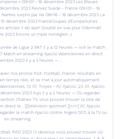
écompense » 00H01 - 16 décembre 2023 Les Bleues 
 décembre 2023 Revivez Suède - France 00H33 - 16 
antes surpris par Aix 08H16 - 16 décembre 2023 La 
 - 15 décembre 2023 FranceCoupes d'EuropeAutres 
les articles + ski alpin Doublé en vue pour Odermatt 
 2023 Encore un triplé norvégien, J. 

ournée de Ligue 2 BKT il y a 12 heures — voir le match 
? Match en streaming Ajaccio Valenciennes en direct 
cembre 2023 il y a 3 heures — ...

avec nos pronos foot. Football, France: résultats en 
st en temps réel, et se met à jour automatiquement. 
lenciennes, 13. 01. Troyes - AC Ajaccio, 23. 01. Ajaccio 
9 décembre 2023 Aujo il y a 2 heures — Où regarder 
section Chaînes TV, vous pouvez trouver la liste de 
direct le... [[[télévision sportive!! ]]>>>] AC Ajaccio 
egarder le match Ajaccio contre Angers SCO à la TV ou 
en streaming. 

otball 1h50 2023 Ci-dessous vous pouvez trouver où 
jaccio en ligne au Royaume-Uni. Valenciennes, 1, 8, 8, 