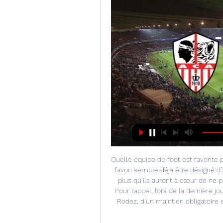
Quelle équipe de foot est favorite 
favori semble déjà être désigné d’
plus qu’ils auront à cœur de ne pa
Pour rappel, lors de la dernière j
Rodez, d’un maintien obligatoire e