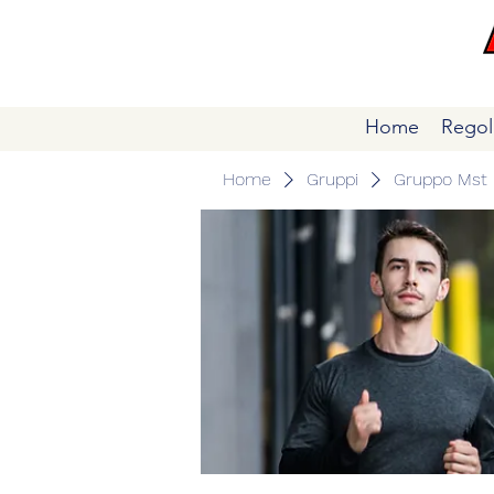
Home
Regol
Home
Gruppi
Gruppo Mst