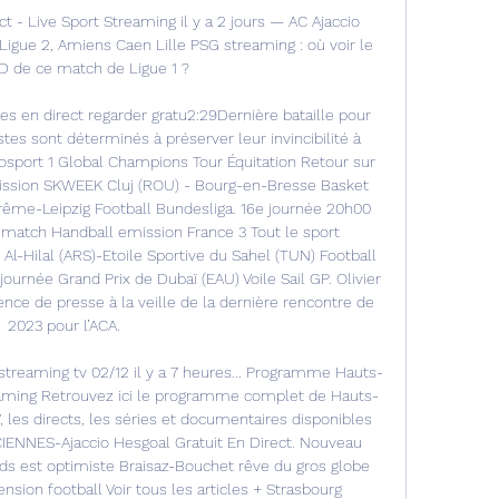
t - Live Sport Streaming il y a 2 jours — AC Ajaccio 
Ligue 2, Amiens Caen Lille PSG streaming : où voir le 
D de ce match de Ligue 1 ?

s en direct regarder gratu2:29Dernière bataille pour 
tes sont déterminés à préserver leur invincibilité à 
urosport 1 Global Champions Tour Équitation Retour sur 
mission SKWEEK Cluj (ROU) - Bourg-en-Bresse Basket 
ême-Leipzig Football Bundesliga. 16e journée 20h00 
-match Handball emission France 3 Tout le sport 
Al-Hilal (ARS)-Etoile Sportive du Sahel (TUN) Football 
urnée Grand Prix de Dubaï (EAU) Voile Sail GP. Olivier 
nce de presse à la veille de la dernière rencontre de 
2023 pour l’ACA. 

streaming tv 02/12 il y a 7 heures... Programme Hauts-
reaming Retrouvez ici le programme complet de Hauts-
 les directs, les séries et documentaires disponibles 
CIENNES-Ajaccio Hesgoal Gratuit En Direct. Nouveau 
s est optimiste Braisaz-Bouchet rêve du gros globe 
ion football Voir tous les articles + Strasbourg 