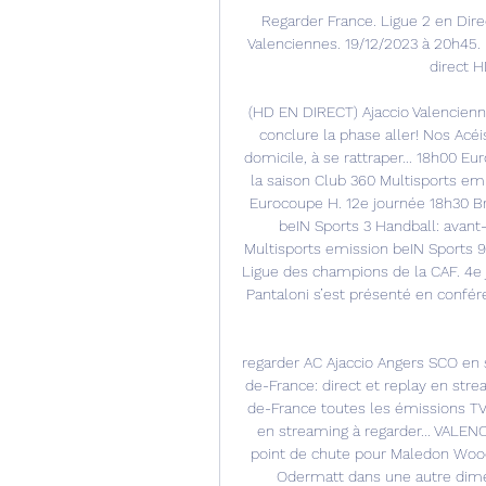
Regarder France. Ligue 2 en Direc
Valenciennes. 19/12/2023 à 20h45. 
direct H
(HD EN DIRECT) Ajaccio Valencienne
conclure la phase aller! Nos Acéis
domicile, à se rattraper... 18h00 E
la saison Club 360 Multisports e
Eurocoupe H. 12e journée 18h30 Br
beIN Sports 3 Handball: avant
Multisports emission beIN Sports 9 
Ligue des champions de la CAF. 4e jo
Pantaloni s’est présenté en confére
regarder AC Ajaccio Angers SCO en 
de-France: direct et replay en st
de-France toutes les émissions TV,
en streaming à regarder... VALEN
point de chute pour Maledon Wood
Odermatt dans une autre dimens