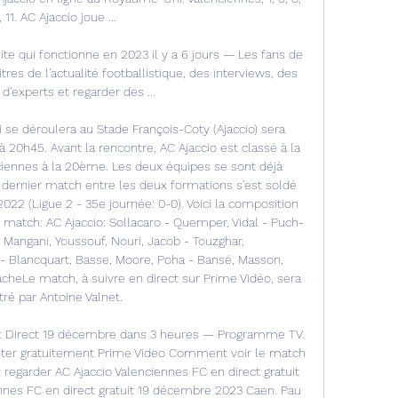
, 11. AC Ajaccio joue ...

ite qui fonctionne en 2023 il y a 6 jours — Les fans de 
tres de l'actualité footballistique, des interviews, des 
d'experts et regarder des ...

 se déroulera au Stade François-Coty (Ajaccio) sera 
20h45. Avant la rencontre, AC Ajaccio est classé à la 
iennes à la 20ème. Les deux équipes se sont déjà 
e dernier match entre les deux formations s'est soldé 
022 (Ligue 2 - 35e journée: 0-0). Voici la composition 
match: AC Ajaccio: Sollacaro - Quemper, Vidal - Puch-
, Mangani, Youssouf, Nouri, Jacob - Touzghar, 
Blancquart, Basse, Moore, Poha - Bansé, Masson, 
heLe match, à suivre en direct sur Prime Vidéo, sera 
tré par Antoine Valnet. 

ot Direct 19 décembre dans 3 heures — Programme TV. 
ester gratuitement Prime Video Comment voir le match 
regarder AC Ajaccio Valenciennes FC en direct gratuit 
nnes FC en direct gratuit 19 décembre 2023 Caen. Pau 