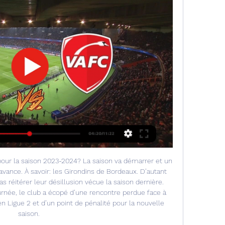
pour la saison 2023-2024? La saison va démarrer et un 
avance. À savoir: les Girondins de Bordeaux. D’autant 
s réitérer leur désillusion vécue la saison dernière. 
ournée, le club a écopé d’une rencontre perdue face à 
n Ligue 2 et d’un point de pénalité pour la nouvelle 
saison. 
