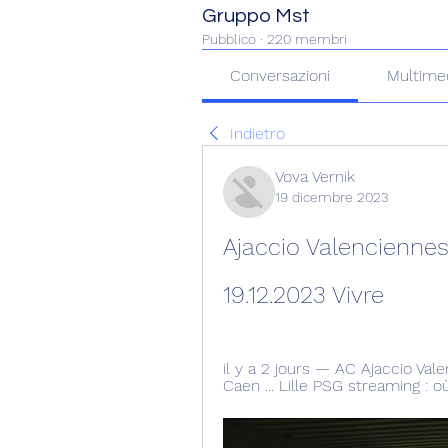
Gruppo Mst
Pubblico
·
220 membri
Conversazioni
Multime
Indietro
Vova Vernik
19 dicembre 2023
Ajaccio Valenciennes
19.12.2023 Vivre
il y a 2 jours — AC Ajaccio Val
Caen ... Lille PSG streaming : 