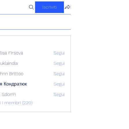
Iscriviti
ilisa Firsova
Segui
uklaindia
Segui
ndia
hnn Brittoo
Segui
я Кондратюк
Segui
l Sdorm
Segui
ti i membri (220)