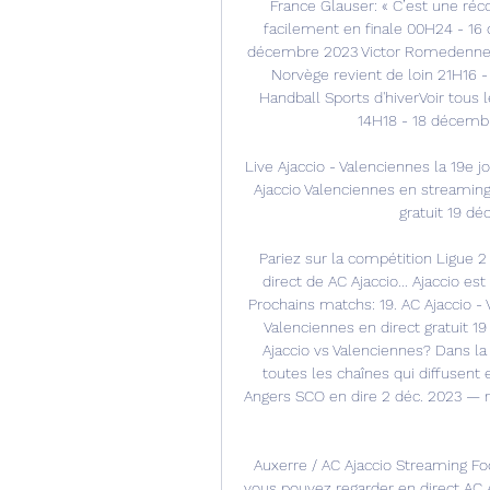
France Glauser: « C’est une r
facilement en finale 00H24 - 16
décembre 2023 Victor Romedenne N
Norvège revient de loin 21H16
Handball Sports d'hiverVoir tous 
14H18 - 18 décembre
Live Ajaccio - Valenciennes la 19e j
Ajaccio Valenciennes en streaming
gratuit 19 dé
Pariez sur la compétition Ligue 2 
direct de AC Ajaccio... Ajaccio e
Prochains matchs: 19. AC Ajaccio - Va
Valenciennes en direct gratuit 1
Ajaccio vs Valenciennes? Dans la 
toutes les chaînes qui diffusent en 
Angers SCO en dire 2 déc. 2023 — r
Auxerre / AC Ajaccio Streaming Fo
vous pouvez regarder en direct AC A