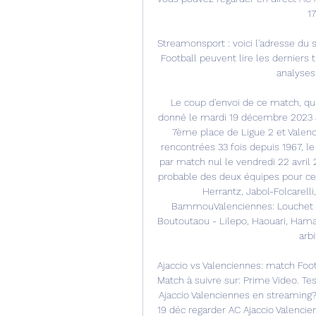
17
Streamonsport : voici l'adresse du s
Football peuvent lire les derniers ti
analyses 
Le coup d'envoi de ce match, qui
donné le mardi 19 décembre 2023 à 
7ème place de Ligue 2 et Valenc
rencontrées 33 fois depuis 1967, l
par match nul le vendredi 22 avril 2
probable des deux équipes pour ce 
Herrantz, Jabol-Folcarelli
BammouValenciennes: Louchet - 
Boutoutaou - Lilepo, Haouari, Hamac
arbi
Ajaccio vs Valenciennes: match Fo
Match à suivre sur: Prime Video. T
Ajaccio Valenciennes en streaming? 
19 déc regarder AC Ajaccio Valencie