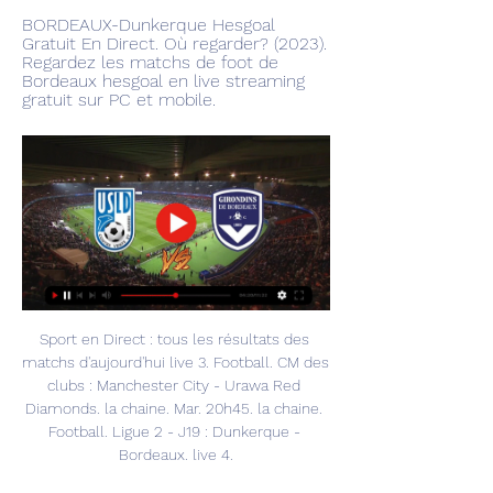
BORDEAUX-Dunkerque Hesgoal 
Gratuit En Direct. Où regarder? (2023). 
Regardez les matchs de foot de 
Bordeaux hesgoal en live streaming 
gratuit sur PC et mobile.
Sport en Direct : tous les résultats des 
matchs d'aujourd'hui live 3. Football. CM des 
clubs : Manchester City - Urawa Red 
Diamonds. la chaine. Mar. 20h45. la chaine. 
Football. Ligue 2 - J19 : Dunkerque - 
Bordeaux. live 4.
