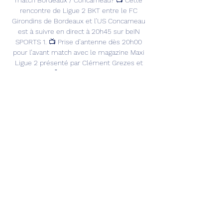
match Bordeaux / Concarneau? 📺 Cette 
rencontre de Ligue 2 BKT entre le FC 
Girondins de Bordeaux et l’US Concarneau 
est à suivre en direct à 20h45 sur beIN 
SPORTS 1. 📺 Prise d’antenne dès 20h00 
pour l’avant match avec le magazine Maxi 
Ligue 2 présenté par Clément Grezes et 
Robert Malm 🎙️ Tous les lundis à 20h45 sur 
beIN SPORTS 1, François Rabiller 
accompagné d’un consultant beIN SPORTS 
commentent sur place la deuxième affiche 
premium lors de chaque journée de Ligue 2 
BKT. 

Comment suivre le match Dunkerque-
Bordeaux ce mardi soir il y a 20 heures — 
Comment suivre le match Dunkerque-
Bordeaux ce mardi soir ? 18/12 - 08 
FCNhisto.fr Football stream Asse Live RC 
Lens Smcaen Actu PSG Ligue ...

Girondins de Bordeaux: live streaming & TV | 