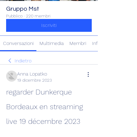
Gruppo Mst
Pubblico
·
220 membri
Iscriviti
Conversazioni
Multimedia
Membri
Info
Indietro
Anna Lopatko
19 dicembre 2023
regarder Dunkerque 
Bordeaux en streaming 
live 19 décembre 2023