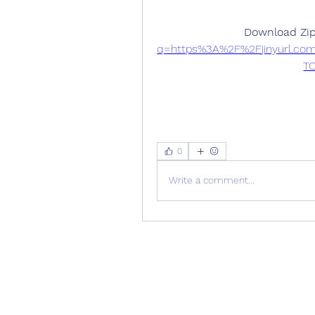
Download Zip
q=https%3A%2F%2Fjinyurl.co
T
0
Write a comment...