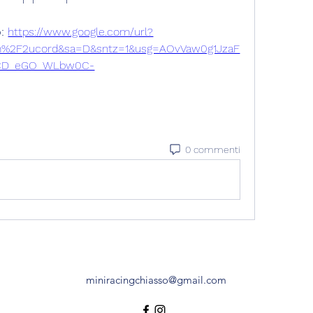
: 
https://www.google.com/url?
m%2F2ucord&sa=D&sntz=1&usg=AOvVaw0g1JzaF
CD_eGO_WLbw0C-
0 commenti
miniracingchiasso@gmail.com