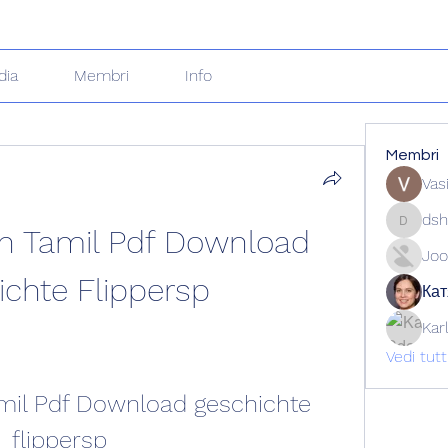
dia
Membri
Info
Membri
Vas
dsh
n Tamil Pdf Download 
dshuklai
Joo
chte Flippersp
Кат
Kar
Vedi tut
il Pdf Download geschichte 
flippersp