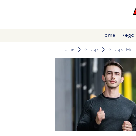
Home
Regol
Home
Gruppi
Gruppo Mst