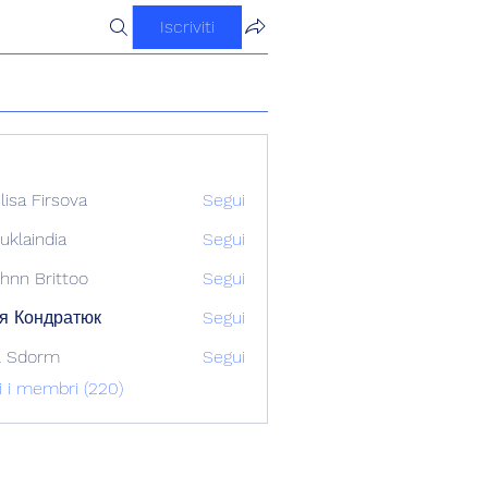
Iscriviti
ilisa Firsova
Segui
uklaindia
Segui
ndia
hnn Brittoo
Segui
я Кондратюк
Segui
l Sdorm
Segui
ti i membri (220)