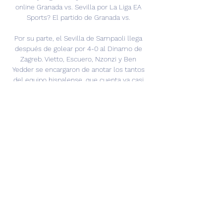
online Granada vs. Sevilla por La Liga EA 
Sports? El partido de Granada vs. 

Por su parte, el Sevilla de Sampaoli llega 
después de golear por 4-0 al Dinamo de 
Zagreb. Vietto, Escuero, Nzonzi y Ben 
Yedder se encargaron de anotar los tantos 
del equipo hispalense, que cuenta ya casi 
con la clasificación para la siguiente ronda. 
Es primero con 10 puntos, dos más que la 
Juventus, y seis más que el Olympique de 
Lyon, tercero. Restan sólo dos partidos y 
aún tendrá que viajar a Francia. Cabe 
recordar que el pasado fin de semana, los 
sevillistas no pasaron del empate en su 
visita a El Molinón de Gijón. Se adelantaron 
en el marcador gracias a una obra magistral 
de Vietto, pero Moi Gómez consiguió la 
igualada para los de Abelardo. Un empate 
que les privó de hacerse con la tercera 
plaza en solitario. Al arranque de esta fecha 