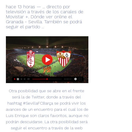
hace 13 horas — ... directo por 
televisión a través de los canales de 
Movistar +. Dónde ver online el 
Granada - Sevilla. También se podrá 
seguir el partido ...
Otra posibilidad que se abre en el frente 
será la de Twitter, donde a través del 
hashtag #SevillaFCBarça se podrá vivir los 
avances de un encuentro para el cual los de 
Luis Enrique son claros favoritos, aunque no 
podrán descuidarse. La otra posibilidad será 
seguir el encuentro a través de la web 