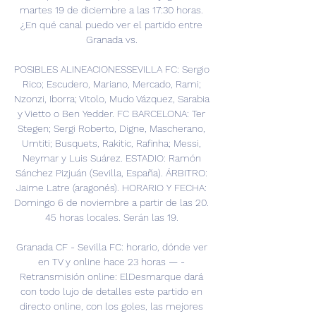
martes 19 de diciembre a las 17:30 horas. 
¿En qué canal puedo ver el partido entre 
Granada vs. 

POSIBLES ALINEACIONESSEVILLA FC: Sergio 
Rico; Escudero, Mariano, Mercado, Rami; 
Nzonzi, Iborra; Vitolo, Mudo Vázquez, Sarabia 
y Vietto o Ben Yedder. FC BARCELONA: Ter 
Stegen; Sergi Roberto, Digne, Mascherano, 
Umtiti; Busquets, Rakitic, Rafinha; Messi, 
Neymar y Luis Suárez. ESTADIO: Ramón 
Sánchez Pizjuán (Sevilla, España). ÁRBITRO: 
Jaime Latre (aragonés). HORARIO Y FECHA: 
Domingo 6 de noviembre a partir de las 20. 
45 horas locales. Serán las 19. 

Granada CF - Sevilla FC: horario, dónde ver 
en TV y online hace 23 horas — - 
Retransmisión online: ElDesmarque dará 
con todo lujo de detalles este partido en 
directo online, con los goles, las mejores 