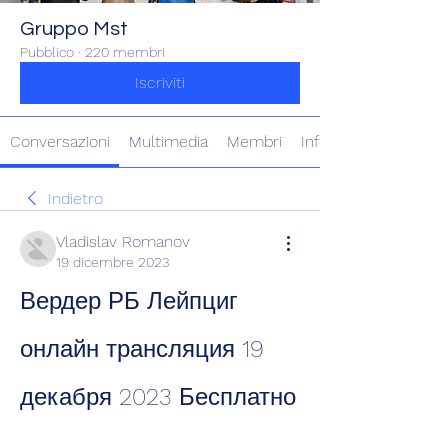
Gruppo Mst
Pubblico
·
220 membri
Iscriviti
Conversazioni
Multimedia
Membri
Info
Indietro
Vladislav Romanov
19 dicembre 2023
Вердер РБ Лейпциг 
онлайн трансляция 19 
декабря 2023 Бесплатно