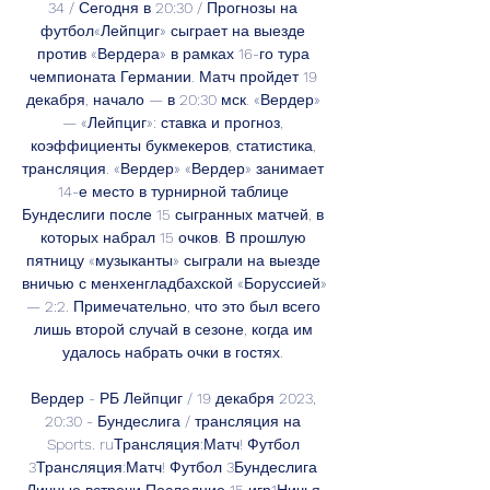
34 / Сегодня в 20:30 / Прогнозы на 
футбол«Лейпциг» сыграет на выезде 
против «Вердера» в рамках 16-го тура 
чемпионата Германии. Матч пройдет 19 
декабря, начало — в 20:30 мск. «Вердер» 
— «Лейпциг»: ставка и прогноз, 
коэффициенты букмекеров, статистика, 
трансляция. «Вердер» «Вердер» занимает 
14-е место в турнирной таблице 
Бундеслиги после 15 сыгранных матчей, в 
которых набрал 15 очков. В прошлую 
пятницу «музыканты» сыграли на выезде 
вничью с менхенгладбахской «Боруссией» 
— 2:2. Примечательно, что это был всего 
лишь второй случай в сезоне, когда им 
удалось набрать очки в гостях. 

Вердер - РБ Лейпциг / 19 декабря 2023, 
20:30 - Бундеслига / трансляция на 
Sports. ruТрансляция:Матч! Футбол 
3Трансляция:Матч! Футбол 3Бундеслига 