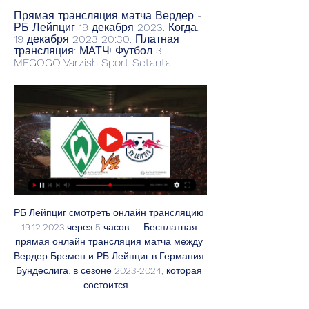
Прямая трансляция матча Вердер - 
РБ Лейпциг 19 декабря 2023. Когда: 
19 декабря 2023 20:30. Платная 
трансляция: МАТЧ! Футбол 3 
MEGOGO Varzish Sport Setanta ...
РБ Лейпциг смотреть онлайн трансляцию 
19.12.2023 через 5 часов — Бесплатная 
прямая онлайн трансляция матча между 
Вердер Бремен и РБ Лейпциг в Германия. 
Бундеслига. в сезоне 2023-2024, которая 
состоится ...
