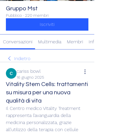
Gruppo Mst
Pubblico
·
220 membri
Iscriviti
Conversazioni
Multimedia
Membri
Info
Indietro
cariss bowl
16 giugno 2025
Vitality Stem Cells: trattamenti
su misura per una nuova
qualità di vita
Il Centro medico Vitality Treatment 
rappresenta l’avanguardia della 
medicina personalizzata, grazie 
all’utilizzo della terapia con cellule 