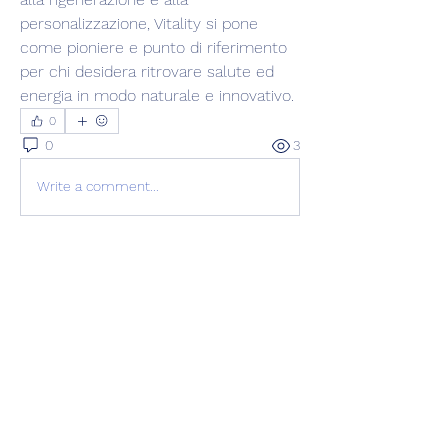
personalizzazione, Vitality si pone 
come pioniere e punto di riferimento 
per chi desidera ritrovare salute ed 
energia in modo naturale e innovativo.
0
0
3
Write a comment...
Info
Ti diamo il benvenuto nel gruppo! Qui
puoi fare amicizia con
...
Continua a Leggere
Membri
Vasilisa Firsova
Segui