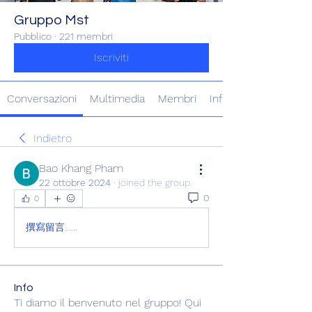
Gruppo Mst
Pubblico
·
221 membri
Iscriviti
Conversazioni
Multimedia
Membri
Info
Indietro
Bao Khang Pham
22 ottobre 2024
·
joined the group.
0
0
撰寫留言......
Info
Ti diamo il benvenuto nel gruppo! Qui