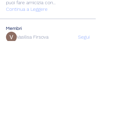
puoi fare amicizia con
...
Continua a Leggere
Membri
Vasilisa Firsova
Segui
dshuklaindia
Segui
dshuklaindia
Joohnn Brittoo
Segui
Катя Кондратюк
Segui
Karl Sdorm
Segui
Vedi tutti i membri (221)
miniracingchiasso@gmail.com