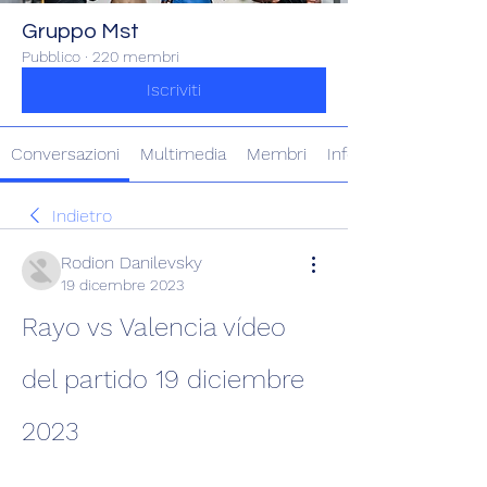
Gruppo Mst
Pubblico
·
220 membri
Iscriviti
Conversazioni
Multimedia
Membri
Info
Indietro
Rodion Danilevsky
19 dicembre 2023
Rayo vs Valencia vídeo 
del partido 19 diciembre 
2023