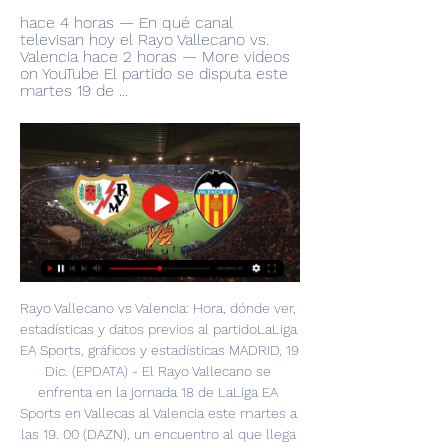
hace 4 horas — En qué canal 
televisan hoy el Rayo Vallecano vs. 
Valencia hace 2 horas — More videos 
on YouTube El partido se disputa este 
martes 19 de ...
Rayo Vallecano vs Valencia: Hora, dónde ver, 
estadísticas y datos previos al partidoLaLiga 
EA Sports, gráficos y estadísticas MADRID, 19 
Dic. (EPDATA) - El Rayo Vallecano se 
enfrenta en la jornada 18 de LaLiga EA 
Sports en Vallecas al Valencia este martes a 
las 19. 00 (DAZN), un encuentro al que llega 