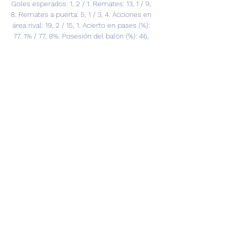
Goles esperados: 1, 2 / 1. Remates: 13, 1 / 9, 
8. Remates a puerta: 5, 1 / 3, 4. Acciones en 
área rival: 19, 2 / 15, 1. Acierto en pases (%): 
77, 1% / 77, 8%. Posesión del balón (%): 46, 
6% / 44, 7%. Pases por posesión: 3 / 3, 1. 
Centros: 16, 9 / 14, 2. ESTADÍSTICAS 
DEFENSIVAS En el panorama defensivo, el 
Valencia supera Rayo Vallecano en duelos 
ganados (48, 3% frente a 46, 6%). Además, 
en el caso concreto de los duelos aéreos, 
el Rayo se impone en el 48% de ellos, 
frente al 49% de los 'che'. 

Rayo Vallecano vs Valencia: Hora, dónde ver, 
estadísticas hace 11 horas — En el 
panorama ofensivo, el Valencia mejora los 
registros del Rayo Vallecano en goles por 
partido, con 1,1 goles por encuentro del 
primero ...