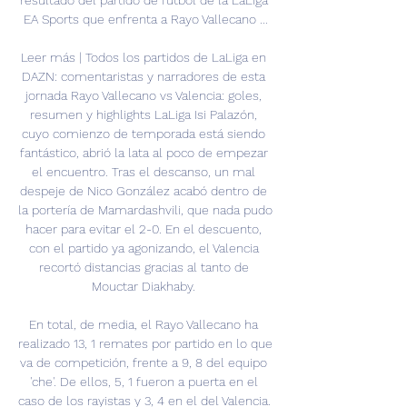
resultado del partido de fútbol de la LaLiga 
EA Sports que enfrenta a Rayo Vallecano ...

Leer más | Todos los partidos de LaLiga en 
DAZN: comentaristas y narradores de esta 
jornada Rayo Vallecano vs Valencia: goles, 
resumen y highlights LaLiga Isi Palazón, 
cuyo comienzo de temporada está siendo 
fantástico, abrió la lata al poco de empezar 
el encuentro. Tras el descanso, un mal 
despeje de Nico González acabó dentro de 
la portería de Mamardashvili, que nada pudo 
hacer para evitar el 2-0. En el descuento, 
con el partido ya agonizando, el Valencia 
recortó distancias gracias al tanto de 
Mouctar Diakhaby. 

En total, de media, el Rayo Vallecano ha 
realizado 13, 1 remates por partido en lo que 
va de competición, frente a 9, 8 del equipo 
'che'. De ellos, 5, 1 fueron a puerta en el 
caso de los rayistas y 3, 4 en el del Valencia. 