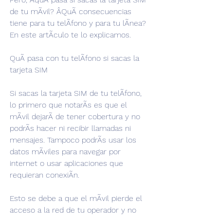
de tu mÃvil? ÂQuÃ consecuencias 
tiene para tu telÃfono y para tu lÃnea? 
En este artÃculo te lo explicamos.
QuÃ pasa con tu telÃfono si sacas la 
tarjeta SIM
Si sacas la tarjeta SIM de tu telÃfono, 
lo primero que notarÃs es que el 
mÃvil dejarÃ de tener cobertura y no 
podrÃs hacer ni recibir llamadas ni 
mensajes. Tampoco podrÃs usar los 
datos mÃviles para navegar por 
internet o usar aplicaciones que 
requieran conexiÃn.
Esto se debe a que el mÃvil pierde el 
acceso a la red de tu operador y no 