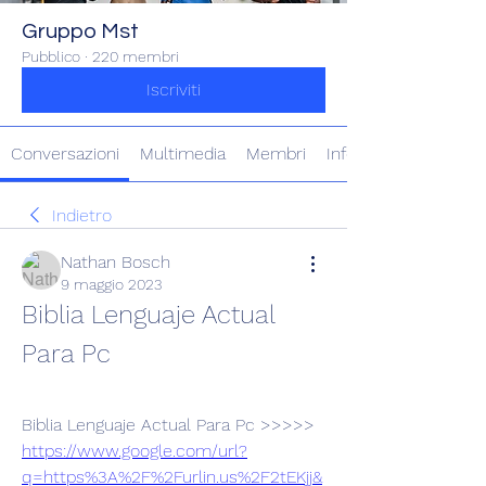
Gruppo Mst
Pubblico
·
220 membri
Iscriviti
Conversazioni
Multimedia
Membri
Info
Indietro
Nathan Bosch
9 maggio 2023
Biblia Lenguaje Actual 
Para Pc
Biblia Lenguaje Actual Para Pc >>>>> 
https://www.google.com/url?
q=https%3A%2F%2Furlin.us%2F2tEKjj&