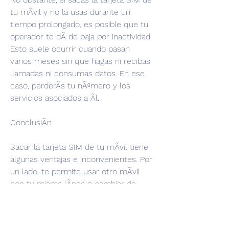
tu mÃvil y no la usas durante un 
tiempo prolongado, es posible que tu 
operador te dÃ de baja por inactividad. 
Esto suele ocurrir cuando pasan 
varios meses sin que hagas ni recibas 
llamadas ni consumas datos. En ese 
caso, perderÃs tu nÃºmero y los 
servicios asociados a Ãl.
ConclusiÃn
Sacar la tarjeta SIM de tu mÃvil tiene 
algunas ventajas e inconvenientes. Por 
un lado, te permite usar otro mÃvil 
con tu misma lÃnea o cambiar de 
operador sin perder tu nÃºmero. Por 
otro lado, te impide usar los servicios 
de telefonÃa mÃvil y puede suponer 