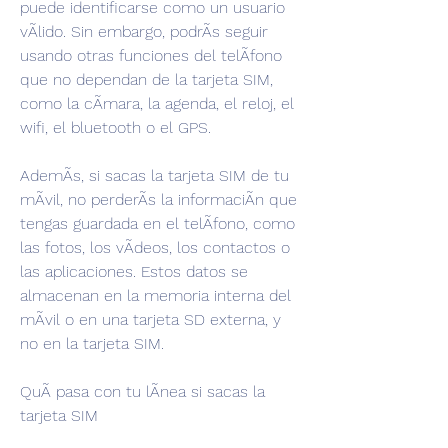
puede identificarse como un usuario 
vÃlido. Sin embargo, podrÃs seguir 
usando otras funciones del telÃfono 
que no dependan de la tarjeta SIM, 
como la cÃmara, la agenda, el reloj, el 
wifi, el bluetooth o el GPS.
AdemÃs, si sacas la tarjeta SIM de tu 
mÃvil, no perderÃs la informaciÃn que 
tengas guardada en el telÃfono, como 
las fotos, los vÃdeos, los contactos o 
las aplicaciones. Estos datos se 
almacenan en la memoria interna del 
mÃvil o en una tarjeta SD externa, y 
no en la tarjeta SIM.
QuÃ pasa con tu lÃnea si sacas la 
tarjeta SIM