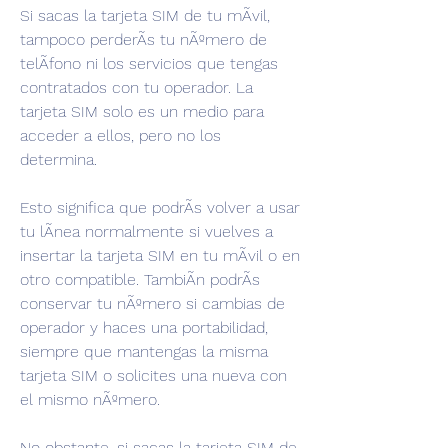
Si sacas la tarjeta SIM de tu mÃvil, 
tampoco perderÃs tu nÃºmero de 
telÃfono ni los servicios que tengas 
contratados con tu operador. La 
tarjeta SIM solo es un medio para 
acceder a ellos, pero no los 
determina.
Esto significa que podrÃs volver a usar 
tu lÃnea normalmente si vuelves a 
insertar la tarjeta SIM en tu mÃvil o en 
otro compatible. TambiÃn podrÃs 
conservar tu nÃºmero si cambias de 
operador y haces una portabilidad, 
siempre que mantengas la misma 
tarjeta SIM o solicites una nueva con 
el mismo nÃºmero.
No obstante, si sacas la tarjeta SIM de 