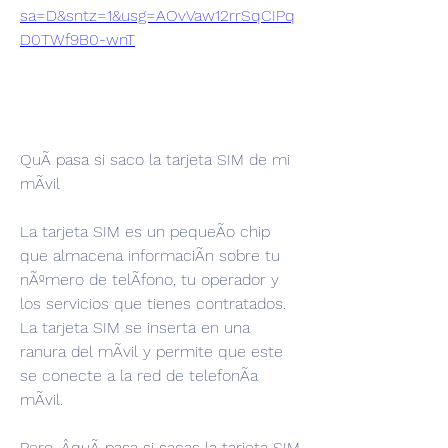
sa=D&sntz=1&usg=AOvVaw12rrSqCIPq
D0TWf9B0-wnT
QuÃ pasa si saco la tarjeta SIM de mi 
mÃvil
La tarjeta SIM es un pequeÃo chip 
que almacena informaciÃn sobre tu 
nÃºmero de telÃfono, tu operador y 
los servicios que tienes contratados. 
La tarjeta SIM se inserta en una 
ranura del mÃvil y permite que este 
se conecte a la red de telefonÃa 
mÃvil.
Pero, ÂquÃ pasa si sacas la tarjeta SIM 