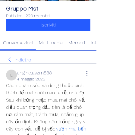
Gruppo Mst
Pubblico
·
220 membri
Iscriviti
Conversazioni
Multimedia
Membri
Info
Indietro
engine.aszm888
engine.aszm888
4 maggio 2025
Cách chăm sóc và dùng thuốc kích 
thích để mai phôi mau ra rễ, nhú đọt
Sau khi bứng hoặc mua mai phôi về, 
điều quan trọng đầu tiên là để phôi 
nơi râm mát, tránh mưa, nhằm giúp 
cây ổn định. Không nên trồng ngay vì 
cây còn yếu, dễ bị sốc.
vườn mai bến 