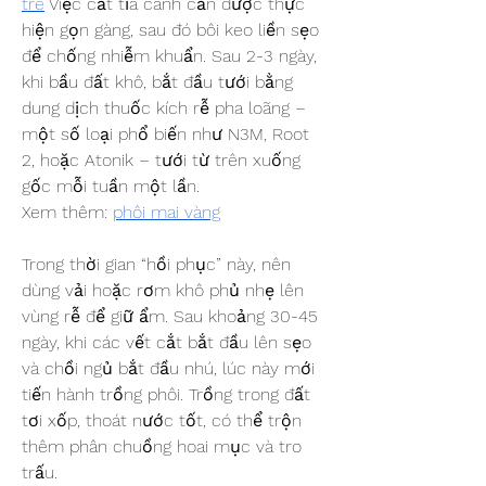
tre
 Việc cắt tỉa cành cần được thực 
hiện gọn gàng, sau đó bôi keo liền sẹo 
để chống nhiễm khuẩn. Sau 2-3 ngày, 
khi bầu đất khô, bắt đầu tưới bằng 
dung dịch thuốc kích rễ pha loãng – 
một số loại phổ biến như N3M, Root 
2, hoặc Atonik – tưới từ trên xuống 
gốc mỗi tuần một lần.
Xem thêm: 
phôi mai vàng
Trong thời gian “hồi phục” này, nên 
dùng vải hoặc rơm khô phủ nhẹ lên 
vùng rễ để giữ ẩm. Sau khoảng 30-45 
ngày, khi các vết cắt bắt đầu lên sẹo 
và chồi ngủ bắt đầu nhú, lúc này mới 
tiến hành trồng phôi. Trồng trong đất 
tơi xốp, thoát nước tốt, có thể trộn 
thêm phân chuồng hoai mục và tro 
trấu.