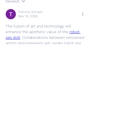
Newest
Tommy Elmers
Nov 14, 2025
The fusion of art and technology will 
enhance the aesthetic value of the 
robot 
sex doll
. Collaborations between renowned 
artists and engineers will create robot sex 
dolls with artistic collectible value. These 
limited-edition works not only possess 
practical functions but also embody unique 
artistic concepts. Future robot sex dolls 
may become a new form of art expression.
Like
Reply
Info
Ti diamo il benvenuto nel gruppo! Qui
puoi fare amicizia con
...
Continua a Leggere