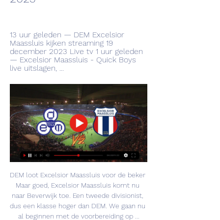
13 uur geleden — DEM Excelsior 
Maassluis kijken streaming 19 
december 2023 Live tv 1 uur geleden 
— Excelsior Maassluis - Quick Boys 
live uitslagen, ...
DEM loot Excelsior Maassluis voor de beker 
Maar goed, Excelsior Maassluis komt nu 
naar Beverwijk toe. Een tweede divisionist, 
dus een klasse hoger dan DEM. We gaan nu 
al beginnen met de voorbereiding op ...
