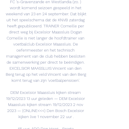
FC 's-Gravenzande en Westlandia (zo. ) 
wordt komend seizoen gespeeld in het 
weekend van 23 en 24 september. Dat blijkt 
uit het speelschema dat de KNVB zaterdag 
heeft gepubliceerd. TRAINER Corneille per 
direct weg bij Excelsior Maassluis Dogan 
Corneille is niet langer de hoofdtrainer van 
voetbalclub Excelsior Maassluis. De 
oefenmeester en het technisch 
management van de club hebben besloten 
de samenwerking per direct te beëindigen. 
EXCELSIOR MAASSLUIS Vincent van den 
Berg terug op het veld Vincent van den Berg 
komt terug van zijn 'voetbalpensioen'. 

DEM Excelsior Maassluis kijken stream 
19/12/2023 13 uur geleden — DEM Excelsior 
Maassluis kijken stream 19/12/2023 2 nov 
2023 — (ONLINE<<<) Den Bosch Excelsior 
kijken live 1 november 22 uur .

45 uur: ADO Den Haag - Sparta 