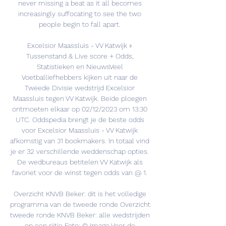
never missing a beat as it all becomes 
increasingly suffocating to see the two 
people begin to fall apart. 

Excelsior Maassluis - VV Katwijk » 
Tussenstand & Live score + Odds, 
Statistieken en NieuwsVeel 
Voetballiefhebbers kijken uit naar de 
Tweede Divisie wedstrijd Excelsior 
Maassluis tegen VV Katwijk. Beide ploegen 
ontmoeten elkaar op 02/12/2023 om 13:30 
UTC. Oddspedia brengt je de beste odds 
voor Excelsior Maassluis - VV Katwijk 
afkomstig van 31 bookmakers. In totaal vind 
je er 32 verschillende weddenschap opties. 
De wedbureaus betitelen VV Katwijk als 
favoriet voor de winst tegen odds van @ 1. 

Overzicht KNVB Beker: dit is het volledige 
programma van de tweede ronde﻿ Overzicht 
tweede ronde KNVB Beker: alle wedstrijden 
op een rijtje Foto: © Imago Voor de 