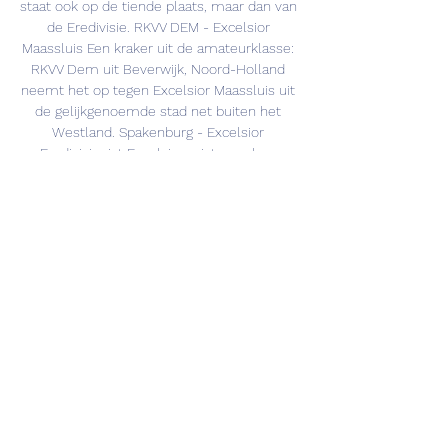
staat ook op de tiende plaats, maar dan van 
de Eredivisie. RKVV DEM - Excelsior 
Maassluis Een kraker uit de amateurklasse: 
RKVV Dem uit Beverwijk, Noord-Holland 
neemt het op tegen Excelsior Maassluis uit 
de gelijkgenoemde stad net buiten het 
Westland. Spakenburg - Excelsior 
Eredivisionist Excelsior reist voor hun 
tweede ronde wedstrijd af naar Spakenburg 
voor het duel tegen de 'blauwen' uit het 
vissersdorp: Spakenburg. De roden uit het 
dorp verloren in de eerste ronde met 2-0 
van Sparta en doen dus niet meer mee. 

Overal KNVB Beker 2023 live kijken 6 uur 
geleden — Wil je online KNVB 
Bekerwedstrijden kijken? Dit kan via ESPN 
Watch DEM – Excelsior Maassluis/FC 
Volendam. Dinsdag 19 december, 20:00 
uur ...

Tv-gids KNVB Beker: hier zie je de 