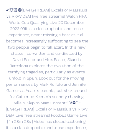
✔💥🧬🟢[Live@sTREAM] Excelsior Maassluis 
vs RKVV DEM live free streams! Watch FIFA 
World Cup Qualifying Live 20 December 
2023 09It is a claustrophobic and tense 
experience, never missing a beat as it all 
becomes increasingly suffocating to see the 
two people begin to fall apart. In this new 
chapter, co-written and co-directed by 
David Pastor and Àlex Pastor, Skanda 
Barcelona explores the evolution of the 
terrifying tragedies, particularly as events 
unfold in Spain. Look out for the moving 
performances by Mark Ruffalo and Jennifer 
Garner as Adam’s parents, but stick around 
for Catherine Keener’s scenery chewing 
villain. Skip to Main Content~""√♻️""~
[Live@sTREAM] Excelsior Maassluis vs RKVV 
DEM Live free streams! Football Game Live 
| 1h 28m 28s | Video has closed captioning. 
It is a claustrophobic and tense experience, 