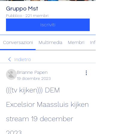
Gruppo Mst
Pubblico
·
221 membri
Iscriviti
Conversazioni
Multimedia
Membri
Info
Indietro
Brianne Papen
19 dicembre 2023
(((tv kijken))) DEM 
Excelsior Maassluis kijken 
stream 19 december 
2023