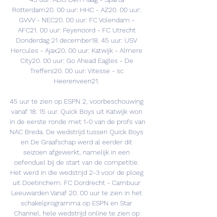
Rotterdam20. 00 uur: HHC - AZ20. 00 uur: 
GVVV - NEC20. 00 uur: FC Volendam - 
AFC21. 00 uur: Feyenoord - FC Utrecht 
Donderdag 21 december18. 45 uur: USV 
Hercules - Ajax20. 00 uur: Katwijk - Almere 
City20. 00 uur: Go Ahead Eagles - De 
Treffers20. 00 uur: Vitesse - sc 
Heerenveen21. 

45 uur te zien op ESPN 2, voorbeschouwing 
vanaf 18. 15 uur. Quick Boys uit Katwijk won 
in de eerste ronde met 1-0 van de profs van 
NAC Breda. De wedstrijd tussen Quick Boys 
en De Graafschap werd al eerder dit 
seizoen afgewerkt, namelijk in een 
oefenduel bij de start van de competitie. 
Het werd in die wedstrijd 2-3 voor de ploeg 
uit Doetinchem. FC Dordrecht - Cambuur 
Leeuwarden Vanaf 20. 00 uur te zien in het 
schakelprogramma op ESPN en Star 
Channel, hele wedstrijd online te zien op 