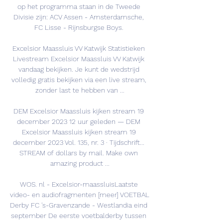
op het programma staan in de Tweede 
Divisie zijn: ACV Assen - Amsterdamsche, 
FC Lisse - Rijnsburgse Boys. 

Excelsior Maassluis VV Katwijk Statistieken 
Livestream Excelsior Maassluis VV Katwijk 
vandaag bekijken. Je kunt de wedstrijd 
volledig gratis bekijken via een live stream, 
zonder last te hebben van ...

DEM Excelsior Maassluis kijken stream 19 
december 2023 12 uur geleden — DEM 
Excelsior Maassluis kijken stream 19 
december 2023 Vol. 135, nr. 3 · ‎Tijdschrift... 
STREAM of dollars by mail. Make own 
amazing product ...

WOS. nl - Excelsior-maassluisLaatste 
video- en audiofragmenten [meer] VOETBAL 
Derby FC 's-Gravenzande - Westlandia eind 
september De eerste voetbalderby tussen 