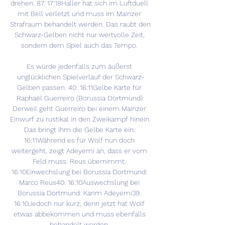
drehen. 87. 17:18Haller hat sich im Luftduell 
mit Bell verletzt und muss im Mainzer 
Strafraum behandelt werden. Das raubt den 
Schwarz-Gelben nicht nur wertvolle Zeit, 
sondern dem Spiel auch das Tempo. 

Es würde jedenfalls zum äußerst 
unglücklichen Spielverlauf der Schwarz-
Gelben passen. 40. 16:11Gelbe Karte für 
Raphaël Guerreiro (Borussia Dortmund) 
Derweil geht Guerreiro bei einem Mainzer 
Einwurf zu rustikal in den Zweikampf hinein. 
Das bringt ihm die Gelbe Karte ein. 
16:11Während es für Wolf nun doch 
weitergeht, zeigt Adeyemi an, dass er vom 
Feld muss. Reus übernimmt. 
16:10Einwechslung bei Borussia Dortmund: 
Marco Reus40. 16:10Auswechslung bei 
Borussia Dortmund: Karim Adeyemi39. 
16:10Jedoch nur kurz, denn jetzt hat Wolf 
etwas abbekommen und muss ebenfalls 
behandelt werden. 
