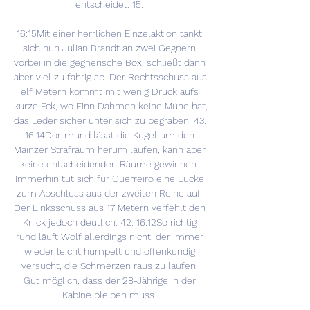
entscheidet. 15. 

16:15Mit einer herrlichen Einzelaktion tankt 
sich nun Julian Brandt an zwei Gegnern 
vorbei in die gegnerische Box, schließt dann 
aber viel zu fahrig ab. Der Rechtsschuss aus 
elf Metern kommt mit wenig Druck aufs 
kurze Eck, wo Finn Dahmen keine Mühe hat, 
das Leder sicher unter sich zu begraben. 43. 
16:14Dortmund lässt die Kugel um den 
Mainzer Strafraum herum laufen, kann aber 
keine entscheidenden Räume gewinnen. 
Immerhin tut sich für Guerreiro eine Lücke 
zum Abschluss aus der zweiten Reihe auf. 
Der Linksschuss aus 17 Metern verfehlt den 
Knick jedoch deutlich. 42. 16:12So richtig 
rund läuft Wolf allerdings nicht, der immer 
wieder leicht humpelt und offenkundig 
versucht, die Schmerzen raus zu laufen. 
Gut möglich, dass der 28-Jährige in der 
Kabine bleiben muss. 
