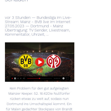
vor 3 Stunden — Bundesliga im Live-
Stream: Mainz - BVB live im Internet 
27.05.2023 — Dortmund - Mainz 
Übertragung: TV Sender, Livestream, 
Kommentator, Uhrzeit, ...
Kein Problem für den gut aufgelegten 
Mainzer Keeper. 52. 16:42Die Nullfünfer 
rücken etwas zu weit auf, sodass nun 
Dortmund ins Umschaltspiel kommt. Ein 
für Malen gedachter Steckpass von Brandt 