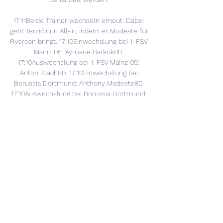
17:11Beide Trainer wechseln erneut. Dabei 
geht Terzić nun All-In, indem er Modeste für 
Ryerson bringt. 17:10Einwechslung bei 1. FSV 
Mainz 05: Aymane Barkok80. 
17:10Auswechslung bei 1. FSV Mainz 05: 
Anton Stach80. 17:10Einwechslung bei 
Borussia Dortmund: Anthony Modeste80. 
17:10Auswechslung bei Borussia Dortmund: 
Julian Ryerson78. 17:09Reyna hat im 
Zentrum Platz und kann nach Flanke von 
rechts aus sechs Metern per Kopf 
abschließen. Auch hier fehlen jedoch Druck 
und Präzision. 

Dahmen schätzt die Situation aber korrekt 
ein und pflückt den Ball sicher aus der Luft. 
12. 15:43Über Adeyemi kommt die Borussia 
ins Umschaltspiel. Der flinke Flügelflitzer 
wird jedoch von Barreiro gelegt. Das ist eng 
an der Grenze zum taktischen Foul. Der 