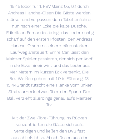
15:45Tooor für 1. FSV Mainz 05, 0:1 durch 
Andreas Hanche-Olsen Die Gäste werden 
stärker und verpassen dem Tabellenführer 
nun nach einer Ecke die kalte Dusche. 
Edimilson Fernandes bringt das Leder richtig 
scharf auf den ersten Pfosten, den Andreas 
Hanche-Olsen mit einem bärenstarken 
Laufweg ansteuert. Emre Can lässt den 
Mainzer Spieler passieren, der sich per Kopf 
in die Ecke hineinwirft und das Leder aus 
vier Metern im kurzen Eck versenkt. Die 
Rot-Weißen gehen mit 1:0 in Führung. 13. 
15:44Brandt rutscht eine Flanke vom linken 
Strafraumeck etwas über den Spann. Der 
Ball verzieht allerdings genau aufs Mainzer 
Tor. 

Mit der Zwei-Tore-Führung im Rücken 
konzentrierten die Gäste sich aufs 
Verteidigen und ließen den BVB fast 
ausschließlich zu Abschlüssen aus der 