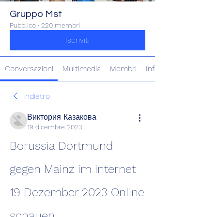
Gruppo Mst
Pubblico
·
220 membri
Iscriviti
Conversazioni
Multimedia
Membri
Info
Indietro
Виктория Казакова
19 dicembre 2023
Borussia Dortmund 
gegen Mainz im internet 
19 Dezember 2023 Online 
schauen