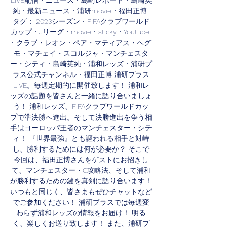
LIVE配信 • ニュース • 島崎レポート • 島崎英
純 • 最新ニュース • 浦研movie • 福田正博 
タグ： 2023シーズン • FIFAクラブワールド
カップ • Jリーグ • movie • sticky • Youtube 
• クラブ・レオン • ペア・マティアス・ヘグ
モ • マチェイ・スコルジャ • マンチェスタ
ー・シティ • 島崎英純 • 浦和レッズ • 浦研プ
ラス公式チャンネル • 福田正博 浦研プラス
LIVE。毎週定期的に開催致します！ 浦和レ
ッズの話題を皆さんと一緒に語り合いましょ
う！ 浦和レッズ、FIFAクラブワールドカッ
プで準決勝へ進出。そして決勝進出を争う相
手はヨーロッパ王者のマンチェスター・シテ
ィ！ 『世界最強』とも謳われる相手と対峙
し、勝利するためには何が必要か？ そこで
今回は、福田正博さんをゲストにお招きし
て、マンチェスター・C攻略法、そして浦和
が勝利するための鍵を真剣に語り合います！ 
いつもと同じく、皆さまもぜひチャットなど
でご参加ください！ 浦研プラスでは毎週変
わらず浦和レッズの情報をお届け！ 明る
く、楽しくお送り致します！ また、浦研プ