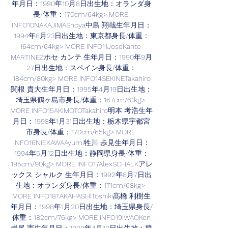
年月日：1990年10月8日出生地：オランダ身
長/体重：170cm/64kg> MORE 
INFO10NAKAJIMAShoya中島 翔哉生年月日：
1994年8月23日出生地：東京都身長/体重：
164cm/64kg> MORE INFO11JoseKante 
MARTINEZホセ カンテ 生年月日：1990年9月
27日出生地：スペイン身長/体重：
184cm/80kg> MORE INFO14SEKINETakahiro
関根 貴大生年月日：1995年4月19日出生地：
埼玉県鶴ヶ島市身長/体重：167cm/61kg> 
MORE INFO15AKIMOTOTakahiro明本 考浩生年
月日：1998年1月31日出生地：栃木県宇都宮
市身長/体重：170cm/65kg> MORE 
INFO16NIEKAWAAyumi牲川 歩見生年月日：
1994年5月12日出生地：静岡県身長/体重：
195cm/90kg> MORE INFO17AlexSCHALKアレ
ックス シャルク 生年月日：1992年8月7日出
生地：オランダ身長/体重：171cm/68kg> 
MORE INFO18TAKAHASHIToshiki髙橋 利樹生
年月日：1998年1月20日出生地：埼玉県身長/
体重：182cm/76kg> MORE INFO19IWAOKen