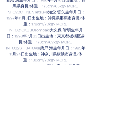
岩尾 憲生年月日：1988年4月18日出生地：群
馬県身長/体重：175cm/65kg> MORE 
INFO20CHINENTetsuya知念 哲矢生年月日：
1997年11月8日出生地：沖縄県那覇市身長/体
重：178cm/70kg> MORE 
INFO21OKUBOTomoaki大久保 智明生年月
日：1998年7月23日出生地：東京都板橋区身
長/体重：170cm/62kg> MORE 
INFO22SHIBATOKai柴戸 海生年月日：1995年
11月24日出生地：神奈川県横浜市身長/体
重：180cm/70kg> MORE 
INFO24MIYAMOTOYuta宮本 優太生年月日：
1999年12月15日出生地：東京都身長/体重：
170cm/70kg> MORE INFO25YASUIKaito安居 
海渡生年月日：2000年2月9日出生地：埼玉
県身長/体重：174cm/69kg> MORE 
INFO26OGIWARATakuya荻原 拓也生年月日：
1999年11月23日出生地：埼玉県川越市身長/
体重：175cm/73kg> MORE 
INFO27EkanitPANYAエカニット パンヤ 生年
月日：1999年10月21日出生地：タイ身長/体
重：168cm/68kg> MORE 