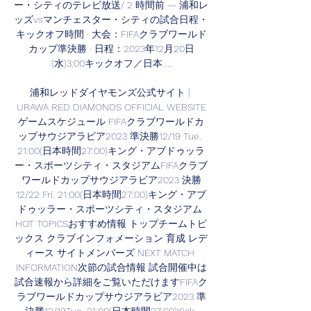
ー・シティのテレビ放送/ 2 時間前 — 浦和レ
ッズvsマンチェスター・シティの試合日程・
キックオフ時間 · 大会：FIFAクラブワールド
カップ準決勝 · 日程：2023年12月20日
(水)3:00キックオフ／日本 ...

浦和レッドダイヤモンズ公式サイト | 
URAWA RED DIAMONDS OFFICIAL WEBSITE
ゲームスケジュール FIFAクラブワールドカ
ップサウジアラビア2023 準決勝12/19 Tue. 
21:00(日本時間27:00)キング・アブドゥッラ
ー・スポーツシティ・スタジアムFIFAクラブ
ワールドカップサウジアラビア2023 決勝
12/22 Fri. 21:00(日本時間27:00)キング・アブ
ドゥッラー・スポーツシティ・スタジアム 
HOT TOPICSおすすめ情報 トップチームトピ
ックス クラブインフォメーション 育成 レデ
ィース サイトメンバーズ NEXT MATCH 
INFORMATION次節の試合情報 試合開催中は
試合速報から詳細をご覧いただけますFIFAク
ラブワールドカップサウジアラビア2023 準