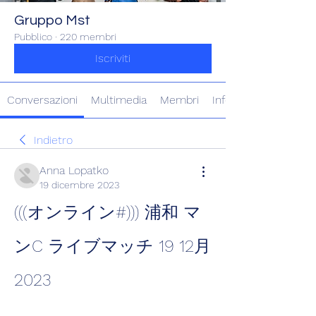
Gruppo Mst
Pubblico
·
220 membri
Iscriviti
Conversazioni
Multimedia
Membri
Info
Indietro
Anna Lopatko
19 dicembre 2023
(((オンライン#))) 浦和 マ
ンC ライブマッチ 19 12月 
2023