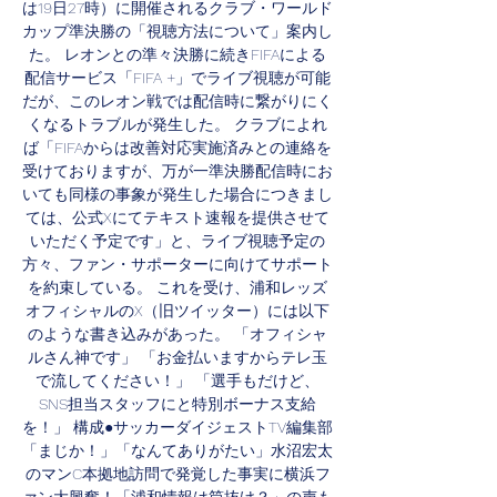
は19日27時）に開催されるクラブ・ワールド
カップ準決勝の「視聴方法について」案内し
た。 レオンとの準々決勝に続きFIFAによる
配信サービス「FIFA +」でライブ視聴が可能
だが、このレオン戦では配信時に繋がりにく
くなるトラブルが発生した。 クラブによれ
ば「FIFAからは改善対応実施済みとの連絡を
受けておりますが、万が一準決勝配信時にお
いても同様の事象が発生した場合につきまし
ては、公式Xにてテキスト速報を提供させて
いただく予定です」と、ライブ視聴予定の
方々、ファン・サポーターに向けてサポート
を約束している。 これを受け、浦和レッズ
オフィシャルのX（旧ツイッター）には以下
のような書き込みがあった。 「オフィシャ
ルさん神です」 「お金払いますからテレ玉
で流してください！」 「選手もだけど、
SNS担当スタッフにと特別ボーナス支給
を！」 構成●サッカーダイジェストTV編集部 
「まじか！」「なんてありがたい」水沼宏太
のマンC本拠地訪問で発覚した事実に横浜フ