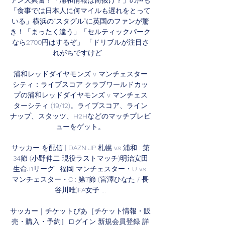
ァン大興奮！「浦和情報は筒抜け？」の声も 
「食事では日本人に何マイルも遅れをとって
いる」横浜の“スタグル”に英国のファンが驚
き！「まったく違う」「セルティックパーク
なら2700円はするぞ」 「ドリブルが注目さ
れがちですけど... 

浦和レッドダイヤモンズ v マンチェスター
シティ：ライブスコア クラブワールドカッ
プの浦和レッドダイヤモンズ v マンチェス
ターシティ (19/12)。ライブスコア、ライン
ナップ、スタッツ、H2Hなどのマッチプレビ
ューをゲット。

サッカー を配信 | DAZN JP 札幌 vs 浦和 : 第
34節 (小野伸二 現役ラストマッチ)明治安田
生命J1リーグ · 福岡 マンチェスター・U vs 
マンチェスター・C : 第7節 (宮澤ひなた / 長
谷川唯)FA女子 ...

サッカー｜チケットぴあ［チケット情報・販
売・購入・予約］ログイン 新規会員登録 詳