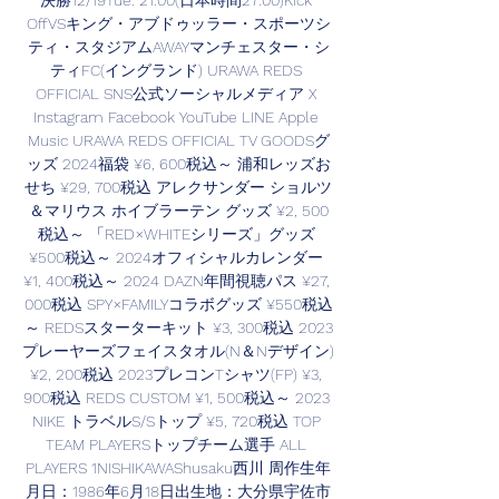
決勝12/19Tue. 21:00(日本時間27:00)Kick 
OffVSキング・アブドゥッラー・スポーツシ
ティ・スタジアムAWAYマンチェスター・シ
ティFC(イングランド) URAWA REDS 
OFFICIAL SNS公式ソーシャルメディア X 
Instagram Facebook YouTube LINE Apple 
Music URAWA REDS OFFICIAL TV GOODSグ
ッズ 2024福袋 ¥6, 600税込～ 浦和レッズお
せち ¥29, 700税込 アレクサンダー ショルツ
＆マリウス ホイブラーテン グッズ ¥2, 500
税込～ 「RED×WHITEシリーズ」グッズ 
¥500税込～ 2024オフィシャルカレンダー 
¥1, 400税込～ 2024 DAZN年間視聴パス ¥27, 
000税込 SPY×FAMILYコラボグッズ ¥550税込
～ REDSスターターキット ¥3, 300税込 2023
プレーヤーズフェイスタオル(N＆Nデザイン) 
¥2, 200税込 2023プレコンTシャツ(FP) ¥3, 
900税込 REDS CUSTOM ¥1, 500税込～ 2023 
NIKE トラベルS/Sトップ ¥5, 720税込 TOP 
TEAM PLAYERSトップチーム選手 ALL 
PLAYERS 1NISHIKAWAShusaku西川 周作生年
月日：1986年6月18日出生地：大分県宇佐市