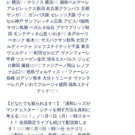
レ 横浜F・マリノス 横浜FC 湘南ベルマーレ 
アルビレックス新潟 名古屋グランパス 京都
サンガF. C. ガンバ大阪 セレッソ大阪 ヴィッ
セル神戸 サンフレッチェ広島 アビスパ福岡 
サガン鳥栖 ベガルタ仙台 ブラウブリッツ秋
田 モンテディオ山形 いわきFC 水戸ホーリ
ーホック 栃木SC ザスパクサツ群馬 大宮ア
ルディージャ ジェフユナイテッド千葉 東京
ヴェルディ FC町田ゼルビア ヴァンフォーレ
甲府 ツエーゲン金沢 清水エスパルス ジュビ
ロ磐田 藤枝MYFC ファジアーノ岡山 レノフ
ァ山口FC 徳島ヴォルティス V・ファーレン
長崎 ロアッソ熊本 大分トリニータ ヴァンラ
ーレ八戸 いわてグルージャ盛岡 福島ユナイ
テッドFC Y. 

【どなたでも観られます！】『浦和レッズが
マンチェスター・シティを倒す方法を真剣に
考える LIVE！』／12月18日（月）21時スター
ト！ 会員限定ライブも続けて配信致しま
す！2023年12月18日 10時56分 カテゴリ： 