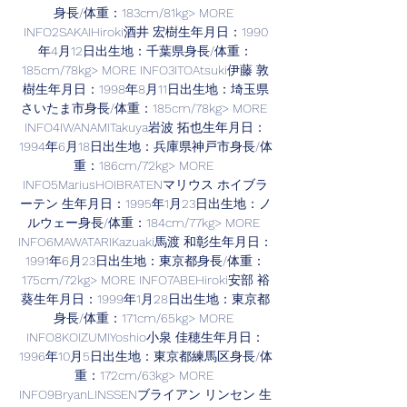
身長/体重：183cm/81kg> MORE 
INFO2SAKAIHiroki酒井 宏樹生年月日：1990
年4月12日出生地：千葉県身長/体重：
185cm/78kg> MORE INFO3ITOAtsuki伊藤 敦
樹生年月日：1998年8月11日出生地：埼玉県
さいたま市身長/体重：185cm/78kg> MORE 
INFO4IWANAMITakuya岩波 拓也生年月日：
1994年6月18日出生地：兵庫県神戸市身長/体
重：186cm/72kg> MORE 
INFO5MariusHOIBRATENマリウス ホイブラ
ーテン 生年月日：1995年1月23日出生地：ノ
ルウェー身長/体重：184cm/77kg> MORE 
INFO6MAWATARIKazuaki馬渡 和彰生年月日：
1991年6月23日出生地：東京都身長/体重：
175cm/72kg> MORE INFO7ABEHiroki安部 裕
葵生年月日：1999年1月28日出生地：東京都
身長/体重：171cm/65kg> MORE 
INFO8KOIZUMIYoshio小泉 佳穂生年月日：
1996年10月5日出生地：東京都練馬区身長/体
重：172cm/63kg> MORE 
INFO9BryanLINSSENブライアン リンセン 生