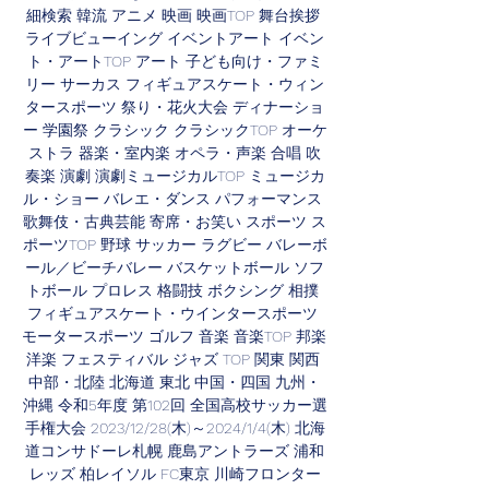
細検索 韓流 アニメ 映画 映画TOP 舞台挨拶 
ライブビューイング イベントアート イベン
ト・アートTOP アート 子ども向け・ファミ
リー サーカス フィギュアスケート・ウィン
タースポーツ 祭り・花火大会 ディナーショ
ー 学園祭 クラシック クラシックTOP オーケ
ストラ 器楽・室内楽 オペラ・声楽 合唱 吹
奏楽 演劇 演劇ミュージカルTOP ミュージカ
ル・ショー バレエ・ダンス パフォーマンス 
歌舞伎・古典芸能 寄席・お笑い スポーツ ス
ポーツTOP 野球 サッカー ラグビー バレーボ
ール／ビーチバレー バスケットボール ソフ
トボール プロレス 格闘技 ボクシング 相撲 
フィギュアスケート・ウインタースポーツ 
モータースポーツ ゴルフ 音楽 音楽TOP 邦楽 
洋楽 フェスティバル ジャズ TOP 関東 関西 
中部・北陸 北海道 東北 中国・四国 九州・
沖縄 令和5年度 第102回 全国高校サッカー選
手権大会 2023/12/28(木)～2024/1/4(木) 北海
道コンサドーレ札幌 鹿島アントラーズ 浦和
レッズ 柏レイソル FC東京 川崎フロンター