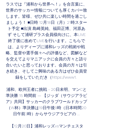
ラスでは『浦和から世界へ！』を合言葉に、
世界のサッカー情報についても厚くカバー致
します。皆様、ぜひ共に楽しい時間を過ごし
ましょう！ ■日時 12月18日（月）21時スター
ト予定 ■出演 島崎英純、福田正博、河原あ
ず そして浦研プラス会員様向けに、本LIVE
終了後に改めてLIVEを行います。こちらで
は、よりディープに浦和レッズの戦術や戦
略、監督や選手個々への評価など、図解など
を交えてよりマニアックに会員の方々と語り
合いたいと思っております。会員の方々は引
き続き、そしてご興味のある方はぜひ会員登
録をしていただき（https://www1. 

浦和、欧州王者に挑戦 - 20日未明、マンCと
準決勝 15 時間前 — 【ジッダ（サウジアラビ
ア）共同】サッカーのクラブワールドカップ
（W杯）準決勝は19日午後9時（日本時間20
日午前3時）からサウジアラビアの ...

【12月20日】浦和レッズvsマンチェスタ