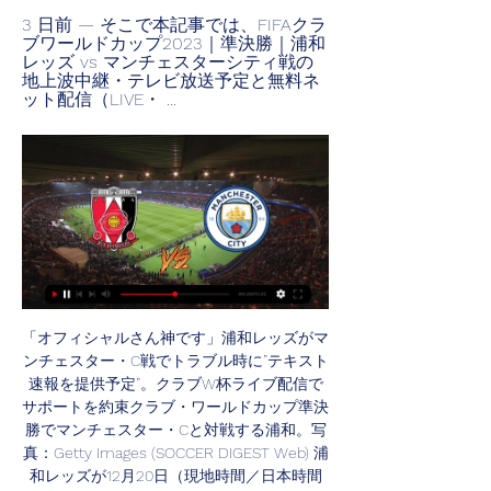
3 日前 — そこで本記事では、FIFAクラ
ブワールドカップ2023｜準決勝｜浦和
レッズ vs マンチェスターシティ戦の
地上波中継・テレビ放送予定と無料ネ
ット配信（LIVE・ ...
「オフィシャルさん神です」浦和レッズがマ
ンチェスター・C戦でトラブル時に”テキスト
速報を提供予定”。クラブW杯ライブ配信で
サポートを約束クラブ・ワールドカップ準決
勝でマンチェスター・Cと対戦する浦和。写
真：Getty Images (SOCCER DIGEST Web) 浦
和レッズが12月20日（現地時間／日本時間