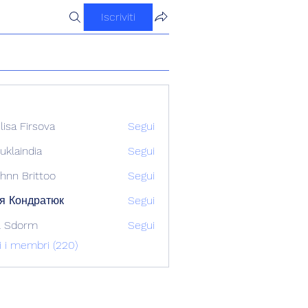
Iscriviti
ilisa Firsova
Segui
uklaindia
Segui
ndia
hnn Brittoo
Segui
я Кондратюк
Segui
l Sdorm
Segui
ti i membri (220)