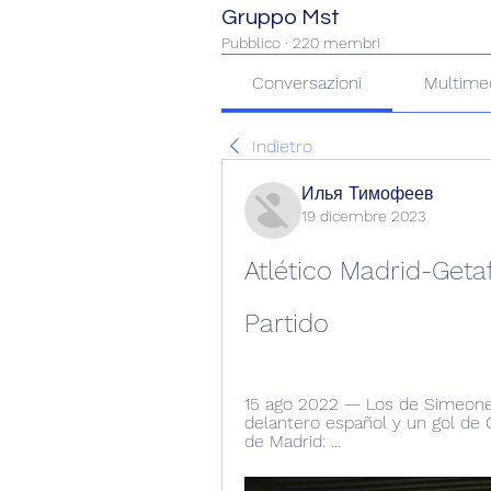
Gruppo Mst
Pubblico
·
220 membri
Conversazioni
Multime
Indietro
Илья Тимофеев
19 dicembre 2023
Atlético Madrid-Getaf
Partido
15 ago 2022 — Los de Simeone l
delantero español y un gol de G
de Madrid: ...