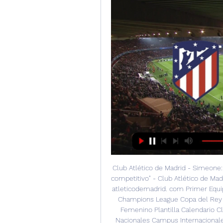
Club Atlético de Madrid - Simeone:﻿ Simeone: "El Getafe siempre ha sido un equipo muy competitivo" - Club Atlético de Madrid · Web oficial FUNDACIÓN ATLÉTICO DE MADRID Ir a atleticodemadrid. com Primer Equipo Plantilla y estadísticas Calendario completo LaLiga Champions League Copa del Rey Noticias Fotogalerías Vídeos Archivo Patrocinadores Femenino Plantilla Calendario Clasificación Especiales Academia ¿Qué es? Campus Nacionales Campus Internacionales Escuelas de Tecnificación Clinics de Navidad Clínic Alto Rendimiento Navidad Experiencias internacionales Equipos masculinos Equipos femeninos Entradas Primer equipo Parking Territorio Atleti Fans Socios Mi Atleti (área de socios) Peñas Normativa Neptuno-Atlético de Madrid Premium Aplicación móvil para iOS App móvil Android Alta de socio + 'Welcome Pack' Tienda Madrid Online Tienda privada para socios Club Historia Consejo de Administración Organigrama Cívitas Metropolitano Leyendas Atlético de Madrid Voluntarios Senado Sede electrónica Transparencia Ética y Cumplimiento Sostenibilidad Contacto y horarios Trabaja con nosotros El fútbol que queremos 中文 Hazte socio VIP y Eventos Experiencia túnel Tour y Museo Universidad ATM Fundación eSports English Tienda online Tour + Museo 18 de diciembre, 2023 - 16:14 MÁS VÍDEOS 16 de diciembre, 2023 - 23:03 Resumen del Athletic Club 2-0 Atlético de Madrid 16 de diciembre, 2023 - 19:25 Koke: "Tenemos que aprender de estos partidos" 16 de diciembre, 2023 - 19:24 Simeone: "Toca recuperarse lo antes posible para preparar el partido del martes con tranquilidad" 15 de diciembre, 2023 - 12:29 Simeone: "El Athletic es un equipo muy completo" 14 de diciembre, 2023 - 0:56 Las palabras de los protagonistas tras el Atleti-Lazio 13 de diciembre, 2023 - 23:31 Simeone: "Hemos mejorado en el ritmo de juego y en la dinámica de presión" 12 de diciembre, 2023 - 13:03 Simeone: “La afición cuando está fuerte y cerca del equipo se siente y los necesitamos” 10 de diciembre, 2023 - 23:07 Las mejores acciones del Atlético de Madrid 2-1 Almería 10 de diciembre, 2023 - 16:51 Griezmann, Savic y Morata analizan las claves del triunfo ante el Almería 10 de diciembre, 2023 - 16:19 Simeone: "Me voy contento con los 35 minutos iniciales y los 10 finales" 9 de diciembre, 2023 - 12:43 Simeone: "El equipo está trabajando muy bien y ojalá lo podamos representar con hechos en el campo" 8 de diciembre, 2023 - 10:04 Griezmann: "Queremos hacer un buen partido frente al Almería y disfrutar todos juntos" 7 de diciembre, 2023 - 13:07 Vuelven Pantomima Full y Tanqueray 0. 

Aunque sabemos de su talento y lo que aporta al equipo". San Mamés: "No logramos hacer el partido que planteamos. El tiempo en el campo no nos permite entrenar lo que queremos, pero en imágenes vemos lo que debemos seguir haciendo, lo que hacemos bien y lo que debemos mejorar". Getafe: "Es un equipo que ha crecido en los últimos meses desde el juego y proyectándose en área rival. Es un equipo cuyo trabajo es innegable". Reinildo Mandava: "Trabaja con mucho entusiasmo, pero tiene compañeros delante que tienen continuidad. No hemos podido darle minutos, pero está logrando entrenar bien y ojalá podamos brindarle lo que se merece". Tranquilidad: "Yo siempre escucho que cuando el equipo no gana, es por el aspecto físico. 

Sigue después de este anuncio Estas son las respuestas de Diego Pablo Simeone Inter de Milán: "Sabemos que la Champions siempre es compleja y difícil. Todos los rivales tienen sus dificultades. El año pasado, demostraron competir bien y tengo un gran afecto por Simone (Inzaghi) y Javier Zanetti, más sumado a todo lo que me tocó vivir allí como jugador. Será un partido difícil". Antoine Griezmann: "El equipo debe comportarse de la mejor manera. Debe estar más allá de las posibilidades de jugar para Griezmann. Como ocurrió frente a la Lazio, cuando Griezmann no estuvo. 

Goles y resumen del Atlético Madrid 1-1 Getafe en LaLiga 4 feb 2023 — Your browser can't play this video