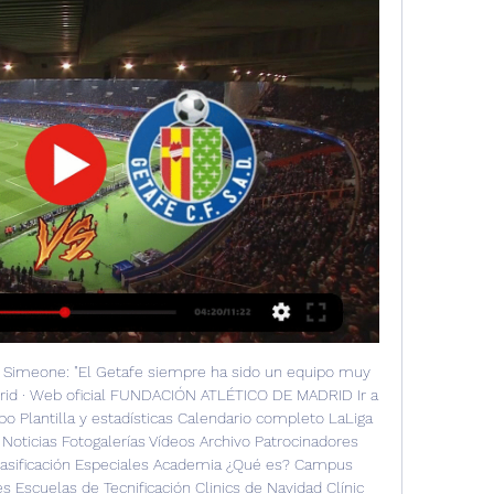
. Esta es la hora de inicio del partido Atlético Madrid vs Getafe del 4 de febrero del 2023 en varios países ...

Atlético de Madrid - Getafe CF (LALIGA EA SPORTS) hace 4 días — El conjunto rojiblanco recibe la visita del cuadro azulón para disputar un derbi emocionante. Disfruta del partido en el Área VIP del ...

UEFA Champions League3 mins¡Autogol de Santi Giménez que sepulta al Feyenoord! UEFA Champions League1:15¡La que te perdiste Santi! Era el empate del FeyenoordUEFA Champions League0:46¿Llegó el grito prohibido a la cancha del Feyenoord? UEFA Champions League0:26¿Era penal para el Atlético? Morata reclama un jalónUEFA Champions League0:46¡Se salva el Feyenoord! Bijlow le roba el gol a MorataUEFA Champions League0:58Diego Simeone le lanza flores a Santi Giménez previo a su dueloUEFA Champions League0:41Rendimiento de Santi ante Atlético podría “forzar” su fichajeFútbol1:02Actuación de Santi Giménez ante Atlético podría “forzar su transferencia”En Países Bajos reportan que el duelo de Champions será crucial para que el mexicano convenza al 'Cholo' Simeone. 

Getafe vs Atlético de Madrid - LA LIGA 15 may 2024 — Mantente informado con las últimas noticias, videos y fotos de Getafe vs Atlético de Madrid que te brinda Univision | TUDN. partido de la ...

Atlético de Madrid | Diego Simeone ensalza al GetafeDespués de verse desbordado por un ciclón llamado Athletic de Bilbao, el Atlético de Madrid tiene una reválida liguera en la jornada entre semana. En concreto, recibirá la visita de un Getafe que viene de pasar por encima del Sevilla. Diego Pablo Simeone, técnico colchonero, ha atendido a los medios en la previa de este derbi. Unas declaraciones de las que se hace eco el diario As. 

(Photo by Gonzalo Arroyo Moreno/Getty Images) El Atlético de Madrid ha conseguido la victoria 0-2 al Getafe en el Coliseum Alfonso Pérez, alejando al conjunto azulón de Europa y afirmándose en el tercer puesto de LaLiga. Anotaron Marcos Llorente y Thomas Partey para los de Diego Simeone. Atletico Madrid’s Spanish midfielder Marcos Llorente (L) scores during the Spanish League football match between Getafe CF and Club Atletico de Madrid at the Col. Alfonso Perez stadium in Getafe on July 16, 2020. 

(Photo by PIERRE-PHILIPPE MARCOU / AFP) (Photo by PIERRE-PHILIPPE MARCOU/AFP via Getty Images) El vídeo que acercaría a Parejo al Atlético de Madrid Realizó el conjunto getafense un gran primer tiempo, pero no estuvo acertado de cara al gol en un mal que arrastra desde el reinicio de la competición. Ghana Soccernet: Thomas tiene ya la decisión tomada Perdonaron los de Bordalás y en la segunda parte, con un Atlético que dio un claro paso al frente, lo acabó pagando. Los colchoneros se reivindicaron como uno de los equipos más en forma de la competición y prácticamente certifica de forma matemática su tercera posición en la tabla, ya con la plaza asegurada para la próxima edición de la Liga de Campeones. El fichaje del ‘9’ de Simeone está en LaLiga Santander El Getafe, por su parte, tendrá que seguir peleando en el último partido de liga para tratar de ingresar en la Europa League. Partido contra el Levante. 

Highlights Getafe CF vs Atlético de Madrid (0-3) - YouTube YouTube YouTube 2:53 YouTube LALIGA EA Sports 15 ago 2022 15 ago 2022

La Liga2 minsJoao Félix sentencia la victoria de Barcelona ante el Atlético de Madrid El único gol del partido autoría del delantero portugués relegó a los Colchoneros al cuarto lugar de LaLiga. La Liga2 minsEl Barça se entrena con dos bajas antes de medirse al AtléticoLa Liga0:57Barcelona se entrena con dos bajas antes de medirse al AtléticoEl portero Marc-André ter Stegen sigue con lumbalgia, mientras que Marcos Alonso se quedó en el gimnasio por unas molestias. La Liga1 minsMás NoticiasAtlético de Madrid llega en gran momento para enfrentar al BarcelonaFútbol1:45Resumen | Las Palmas vence al Getafe con una gran actuación de Julián AraujoFútbol11:17Seguimiento | ¡Noche de pesadilla! Santi sufre autogol, falla y eliminaciónUEFA Champions League2:15¿Será? Suena el grito prohibido en el Feyenoord vs AtletiFútbol1:23Atlético de Madrid 'condena' al Feyenoord a la Europa LeagueSanti Giménez marcó un autogol en una derrota que manda a los neerlandeses a jugar la UEFA Europa League. 

Atlético - Getafe: resultado, resumen y goles | LaLiga 4 feb 2023 — Así hemos vivido el partido de fútbol correspondiente a la Jornada 20, de LaLiga Santander, que ha enfrentado al Atlético de Madrid y al ...

Resumen Getafe - Atlético de Madrid: vídeo de los goles - TODOATLETI. COMDisfruta aquí del resumen, en vídeo, del partido que jugaron el Getafe CF y el Atlético de Madrid (0-2) a la jornada 37 de LaLiga Santander. El Atlético de Madrid se impuso por 0-2 al Getafe en el Coliséum Alfonso Pérez, con goles en la segunda parte de Marcos Llorente y el ghanés Thomas Partey, que le permiten sumar dos puntos de ventaja para el tercer puesto, mientras que el Getafe mantiene sus opciones de jugar la próxima Liga Europa. GETAFE, SPAIN – JULY 16: Marcos Llorente of Atletico de Madrid celebrates scoring their opening goal with teammates during the Liga match between Getafe CF and Club Atletico de Madrid at Coliseum Alfonso Perez on July 16, 2020 in Getafe, Spain. 

Getafe - Atlético de Madrid | Resultado, goles y resumen 15 ago 2022 — Los de Simeone liquidan al Getafe con un doblete del delantero español y un gol de Griezmann. 22:22 ⏭️   Próximo partido | Atlético de Madrid: ...

Al fútbol se juega con una pelota y para ganar, hay que tener un posicionamiento bueno, una buena interpretación del juego y no se pierde por lo físico". Memphis Depay: "No hay mucha diferencia de la pregunta que hubo hace cuatro días. Está jugando bien, está creciendo, pero tiene menos participación de lo que a él le gustaría. Tiene herramientas para ayudarnos y debe aportar al equipo". Exigencia del calendario: "No es fácil. Lo primero que intento es poner a los que mejor van a ayudar al equipo. 

Getafe vs Atlético de MadridSpanish La LigaLa Ligamié, 15 maypreviaJ