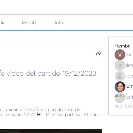
dia
Membri
Info
Membri
Vas
dsh
dshuklai
e vídeo del partido 19/12/2023 
Joo
Кат
Kar
Vedi tut
iquidan al Getafe con un doblete del 
riezmann. 22:22 ⏭️   Próximo partido | Atlético 