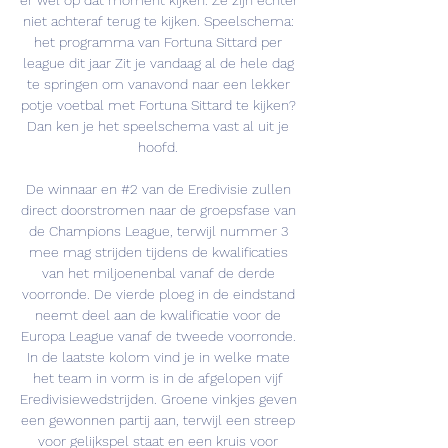
er wel op dat moment kijken. Ze zijn echter 
niet achteraf terug te kijken. Speelschema: 
het programma van Fortuna Sittard per 
league dit jaar Zit je vandaag al de hele dag 
te springen om vanavond naar een lekker 
potje voetbal met Fortuna Sittard te kijken? 
Dan ken je het speelschema vast al uit je 
hoofd. 

De winnaar en #2 van de Eredivisie zullen 
direct doorstromen naar de groepsfase van 
de Champions League, terwijl nummer 3 
mee mag strijden tijdens de kwalificaties 
van het miljoenenbal vanaf de derde 
voorronde. De vierde ploeg in de eindstand 
neemt deel aan de kwalificatie voor de 
Europa League vanaf de tweede voorronde. 
In de laatste kolom vind je in welke mate 
het team in vorm is in de afgelopen vijf 
Eredivisiewedstrijden. Groene vinkjes geven 
een gewonnen partij aan, terwijl een streep 
voor gelijkspel staat en een kruis voor 