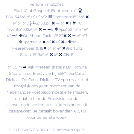
verloren matches. 
PlaatsClubGespeeldPuntenVorm1 🏆
PSV1545✅ ✅ ✅ ✅ ✅2 🏁Feyenoord1535✅ ❌ 
✅ ✅ ✅3 🏳️AZ1533✅ ❌ ➖ ✅ ❌4 🏴FC 
Twente1533✅ ✅ ❌ ➖ ➖5 🔶Ajax1524✅ ✅ ✅ 
✅ ➖6 🔶Go Ahead Eagles1522❌ ❌ ➖ ✅ ✅7 
🔶Sparta1521❌ ✅ ❌ ✅ ❌8 🔶sc 
Heerenveen1519❌ ✅ ✅ ✅ ❌9Fortuna 
Sittard1519✅ ✅ ❌ ✅ ❌10N. E. 

✅ ESPN➡️ Kijk meteen gratis naar Fortuna 
Sittard in de Eredivisie bij ESPN via Canal 
Digitaal. De Canal Digitaal TV App maakt het 
mogelijk om geen moment van de 
Nederlandse voetbalcompetitie te missen, 
omdat je hier de Eredivisie zonder 
aanvullende kosten kunt kijken binnen elk 
basispakket. Je betaalt bovendien €0, 00 
voor de eerste week. 

FORTUNA SITTARD-FC Eindhoven Op TV 