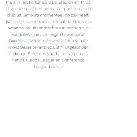
thuis in het Fortuna Sittard Stadion en 17 uit) 
al gespeeld zijn en het aantal punten dat de 
club uit Limburg momenteel op zak heeft. 
Natuurlijk kennen we allemaal de Eredivisie, 
waarvan de uitzendrechten in handen zijn 
van ESPN (met vier eigen tv-zenders). 
Daarnaast worden de wedstrijden van de 
KNVB Beker tevens op ESPN uitgezonden 
en kun je Europees voetbal er volgen als 
het de Europa League en Conference 
League betreft. 

➕ Ziggo GOBekijk nu ESPN via Ziggo GO. Je 
vindt hier een gratis zender met een 
selectie van wedstrijden en programma’s, 
maar ook het complete aanbod van alle 
Fortuna Sittard wedstrijden uit de Eredivisie 
en nog veel meer sport bij ESPN Compleet. 
Voetbal op tv vandaag en dit weekend: 
ESPN, Ziggo Sport 8 dagen geleden — ESPN: 
Eredivisie & Keuken Kampioen Divisie. 