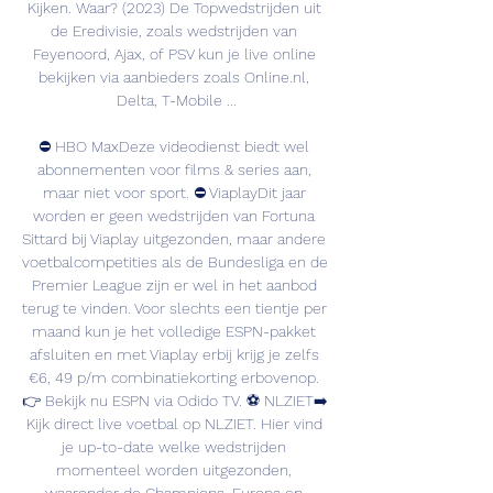
Kijken. Waar? (2023) De Topwedstrijden uit 
de Eredivisie, zoals wedstrijden van 
Feyenoord, Ajax, of PSV kun je live online 
bekijken via aanbieders zoals Online.nl, 
Delta, T-Mobile ...

⛔️ HBO MaxDeze videodienst biedt wel 
abonnementen voor films & series aan, 
maar niet voor sport. ⛔️ ViaplayDit jaar 
worden er geen wedstrijden van Fortuna 
Sittard bij Viaplay uitgezonden, maar andere 
voetbalcompetities als de Bundesliga en de 
Premier League zijn er wel in het aanbod 
terug te vinden. Voor slechts een tientje per 
maand kun je het volledige ESPN-pakket 
afsluiten en met Viaplay erbij krijg je zelfs 
€6, 49 p/m combinatiekorting erbovenop. 
👉 Bekijk nu ESPN via Odido TV. ⚽️ NLZIET➡️ 
Kijk direct live voetbal op NLZIET. Hier vind 
je up-to-date welke wedstrijden 
momenteel worden uitgezonden, 