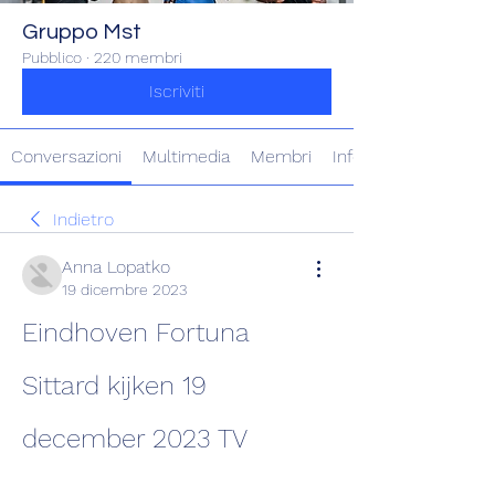
Gruppo Mst
Pubblico
·
220 membri
Iscriviti
Conversazioni
Multimedia
Membri
Info
Indietro
Anna Lopatko
19 dicembre 2023
Eindhoven Fortuna 
Sittard kijken 19 
december 2023 TV