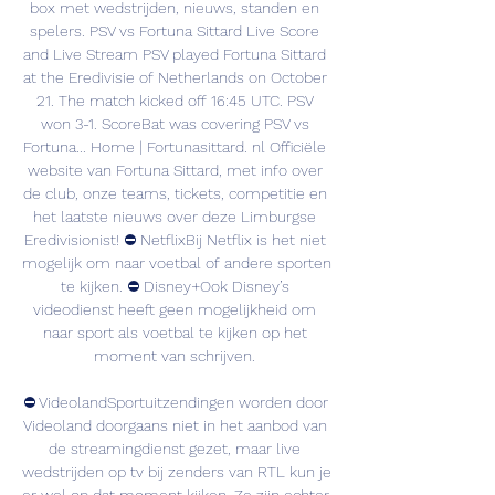
box met wedstrijden, nieuws, standen en 
spelers. PSV vs Fortuna Sittard Live Score 
and Live Stream PSV played Fortuna Sittard 
at the Eredivisie of Netherlands on October 
21. The match kicked off 16:45 UTC. PSV 
won 3-1. ScoreBat was covering PSV vs 
Fortuna... Home | Fortunasittard. nl Officiële 
website van Fortuna Sittard, met info over 
de club, onze teams, tickets, competitie en 
het laatste nieuws over deze Limburgse 
Eredivisionist! ⛔️ NetflixBij Netflix is het niet 
mogelijk om naar voetbal of andere sporten 
te kijken. ⛔️ Disney+Ook Disney’s 
videodienst heeft geen mogelijkheid om 
naar sport als voetbal te kijken op het 
moment van schrijven. 

⛔️ VideolandSportuitzendingen worden door 
Videoland doorgaans niet in het aanbod van 
de streamingdienst gezet, maar live 
wedstrijden op tv bij zenders van RTL kun je 