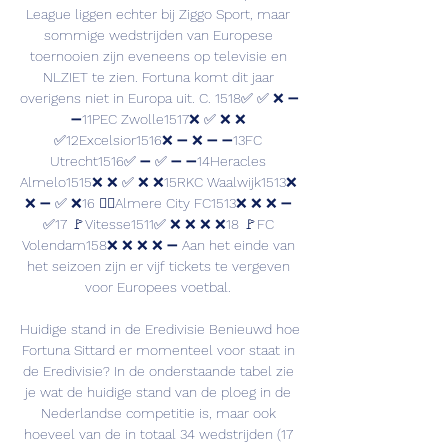
League liggen echter bij Ziggo Sport, maar 
sommige wedstrijden van Europese 
toernooien zijn eveneens op televisie en 
NLZIET te zien. Fortuna komt dit jaar 
overigens niet in Europa uit. C. 1518✅ ✅ ❌ ➖ 
➖11PEC Zwolle1517❌ ✅ ❌ ❌ 
✅12Excelsior1516❌ ➖ ❌ ➖ ➖13FC 
Utrecht1516✅ ➖ ✅ ➖ ➖14Heracles 
Almelo1515❌ ❌ ✅ ❌ ❌15RKC Waalwijk1513❌ 
❌ ➖ ✅ ❌16 🏴‍☠️Almere City FC1513❌ ❌ ❌ ➖ 
✅17 🚩Vitesse1511✅ ❌ ❌ ❌ ❌18 🚩FC 
Volendam158❌ ❌ ❌ ❌ ➖ Aan het einde van 
het seizoen zijn er vijf tickets te vergeven 
voor Europees voetbal. 

Huidige stand in de Eredivisie Benieuwd hoe 
Fortuna Sittard er momenteel voor staat in 
de Eredivisie? In de onderstaande tabel zie 
je wat de huidige stand van de ploeg in de 
Nederlandse competitie is, maar ook 
hoeveel van de in totaal 34 wedstrijden (17 