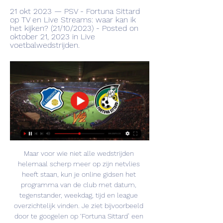
21 okt 2023 — PSV - Fortuna Sittard 
op TV en Live Streams: waar kan ik 
het kijken? (21/10/2023) - Posted on 
oktober 21, 2023 in Live 
voetbalwedstrijden.
Maar voor wie niet alle wedstrijden 
helemaal scherp meer op zijn netvlies 
heeft staan, kun je online gidsen het 
programma van de club met datum, 
tegenstander, weekdag, tijd en league 
overzichtelijk vinden. Je ziet bijvoorbeeld 
door te googelen op ‘Fortuna Sittard’ een 