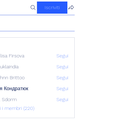
Iscriviti
ilisa Firsova
Segui
uklaindia
Segui
ndia
hnn Brittoo
Segui
я Кондратюк
Segui
l Sdorm
Segui
ti i membri (220)