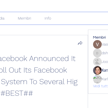
dia
Membri
Info
Membri
Vas
dsh
acebook Announced It 
dshuklai
Joo
ll Out Its Facebook 
Кат
Kar
System To Several Hig 
Vedi tut
##BEST##