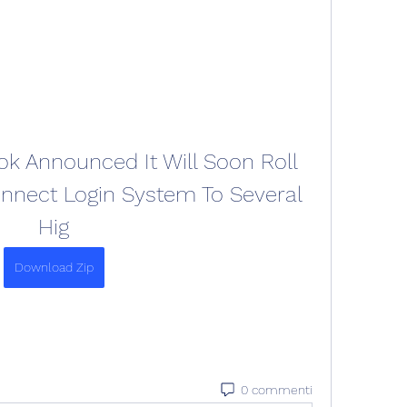
 Announced It Will Soon Roll 
nnect Login System To Several 
Hig
Download Zip
0 commenti