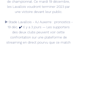
de championnat. Ce mardi 19 décembre, 
les Lavallois voudront terminer 2023 par 
une victoire devant leur public. 

ᐉ Stade Lavallois - AJ Auxerre : pronostics - 
19 déc. ✔️ il y a 3 jours — Les supporters 
des deux clubs peuvent voir cette 
confrontation sur une plateforme de 
streaming en direct pourvu que ce match 
soit inclus dans le ...

Les deux équipes se sont déjà rencontrées 
29 fois depuis 1980, le dernier match entre 
les deux formations s'est soldé par match 
nul le vendredi 10 mars 2017 (Ligue 2 - 29e 
journée: 0-0). Après un très beau début de 
saison, la bande à Olivier Frapolli cale 
légèrement en championnat (3 nuls et 3 
défaites lors des 8 derniers matches). 

En l’absence d’une assignation à 
comparaître, d’une conformité volontaire 