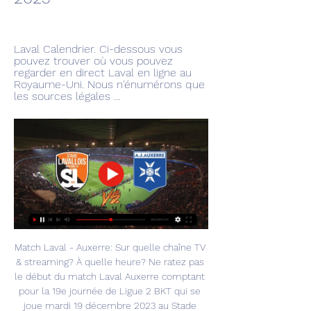
Laval Calendrier. Ci-dessous vous 
pouvez trouver où vous pouvez 
regarder en direct Laval en ligne au 
Royaume-Uni. Nous n'énumérons que 
les sources légales ...
Match Laval - Auxerre: Sur quelle chaîne TV 
& streaming? À quelle heure? Ne ratez pas 
le début du match Laval Auxerre comptant 
pour la 19e journée de Ligue 2 BKT qui se 
joue mardi 19 décembre 2023 au Stade 