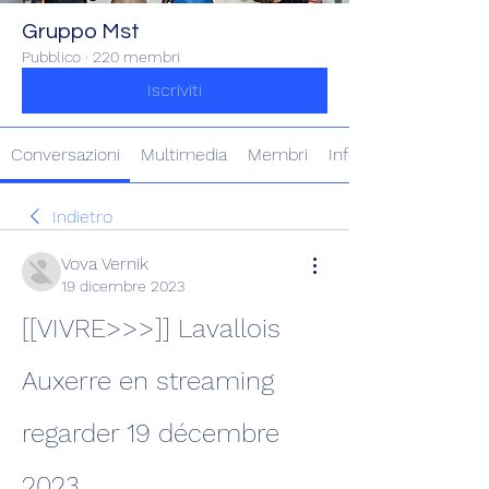
Gruppo Mst
Pubblico
·
220 membri
Iscriviti
Conversazioni
Multimedia
Membri
Info
Indietro
Vova Vernik
19 dicembre 2023
[[VIVRE>>>]] Lavallois 
Auxerre en streaming 
regarder 19 décembre 
2023