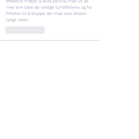
effektive måten å reise på hvis man vil se 
mer enn bare de vanlige turistfellene og ha 
friheten til å stoppe der man selv ønsker 
langs veien.
Like
Reply
Info
Ti diamo il benvenuto nel gruppo! Qui
puoi fare amicizia con
...
Continua a Leggere
Membri
Vasilisa Firsova
Segui
dshuklaindia
Segui
dshuklaindia
Joohnn Brittoo
Segui
Катя Кондратюк
Segui