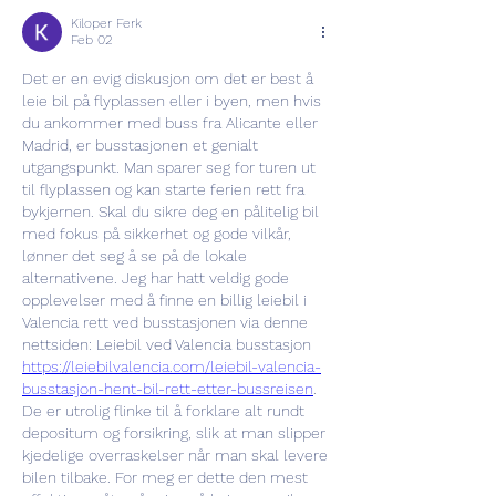
Kiloper Ferk
Feb 02
Det er en evig diskusjon om det er best å 
leie bil på flyplassen eller i byen, men hvis 
du ankommer med buss fra Alicante eller 
Madrid, er busstasjonen et genialt 
utgangspunkt. Man sparer seg for turen ut 
til flyplassen og kan starte ferien rett fra 
bykjernen. Skal du sikre deg en pålitelig bil 
med fokus på sikkerhet og gode vilkår, 
lønner det seg å se på de lokale 
alternativene. Jeg har hatt veldig gode 
opplevelser med å finne en billig leiebil i 
Valencia rett ved busstasjonen via denne 
nettsiden: Leiebil ved Valencia busstasjon 
https://leiebilvalencia.com/leiebil-valencia-
busstasjon-hent-bil-rett-etter-bussreisen
. 
De er utrolig flinke til å forklare alt rundt 
depositum og forsikring, slik at man slipper 
kjedelige overraskelser når man skal levere 
bilen tilbake. For meg er dette den mest 