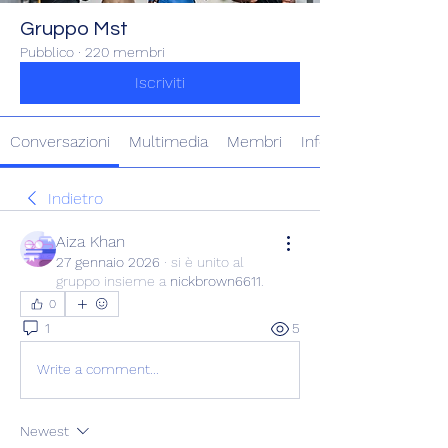
Gruppo Mst
Pubblico
·
220 membri
Iscriviti
Conversazioni
Multimedia
Membri
Info
Indietro
Aiza Khan
27 gennaio 2026
·
si è unito al
gruppo insieme a
nickbrown6611
.
0
1
5
Write a comment...
Newest