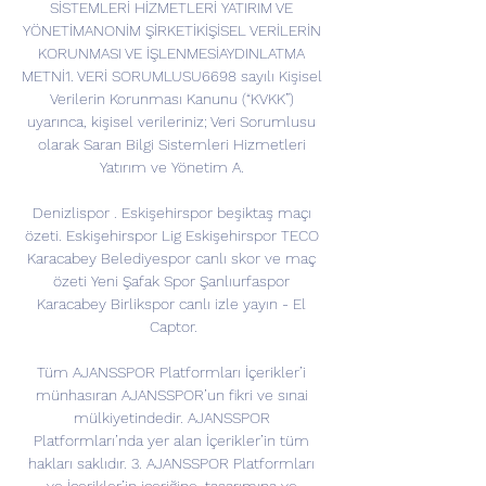
SİSTEMLERİ HİZMETLERİ YATIRIM VE 
YÖNETİMANONİM ŞİRKETİKİŞİSEL VERİLERİN 
KORUNMASI VE İŞLENMESİAYDINLATMA 
METNİ1. VERİ SORUMLUSU6698 sayılı Kişisel 
Verilerin Korunması Kanunu (“KVKK”) 
uyarınca, kişisel verileriniz; Veri Sorumlusu 
olarak Saran Bilgi Sistemleri Hizmetleri 
Yatırım ve Yönetim A. 

Denizlispor . Eskişehirspor beşiktaş maçı 
özeti. Eskişehirspor Lig Eskişehirspor TECO 
Karacabey Belediyespor canlı skor ve maç 
özeti Yeni Şafak Spor Şanlıurfaspor 
Karacabey Birlikspor canlı izle yayın - El 
Captor.

Tüm AJANSSPOR Platformları İçerikler’i 
münhasıran AJANSSPOR’un fikri ve sınai 
mülkiyetindedir. AJANSSPOR 
Platformları’nda yer alan İçerikler’in tüm 
hakları saklıdır. 3. AJANSSPOR Platformları 