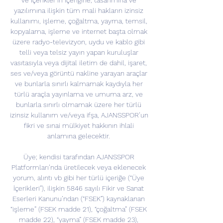
ve İçerikler’in içeriğine, tasarımına ve 
yazılımına ilişkin tüm mali hakların izinsiz 
kullanımı, işleme, çoğaltma, yayma, temsil, 
kopyalama, işleme ve internet başta olmak 
üzere radyo-televizyon, uydu ve kablo gibi 
telli veya telsiz yayın yapan kuruluşlar 
vasıtasıyla veya dijital iletim de dahil, işaret, 
ses ve/veya görüntü nakline yarayan araçlar 
ve bunlarla sınırlı kalmamak kaydıyla her 
türlü araçla yayınlama ve umuma arz, ve 
bunlarla sınırlı olmamak üzere her türlü 
izinsiz kullanım ve/veya ifşa, AJANSSPOR’un 
fikri ve sınai mülkiyet hakkının ihlali 
anlamına gelecektir. 

Üye; kendisi tarafından AJANSSPOR 
Platformları’nda üretilecek veya eklenecek 
yorum, alıntı vb gibi her türlü içeriğe (“Üye 
İçerikleri”), ilişkin 5846 sayılı Fikir ve Sanat 
Eserleri Kanunu’ndan (“FSEK”) kaynaklanan 
“işleme” (FSEK madde 21), “çoğaltma” (FSEK 
madde 22), “yayma” (FSEK madde 23), 