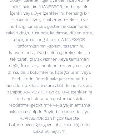
dolaylı zararları ilgili Üye’den talep etme 
hakkı saklıdır. AJANSSPOR, herhangi bir 
İçerik’i veya Üye İçerikleri’ni, herhangi bir 
zamanda Üye’ye haber vermeksizin ve 
herhangi bir sebep göstermeksizin kendi 
takdiri doğrultusunda, kaldırma, düzenleme, 
değiştirme, engelleme, AJANSSPOR 
Platformları’nın yapısını, tasarımını, 
kapsamını Üye’ye bildirim gerekmeksizin 
tek taraflı olarak kısmen veya tamamen 
değiştirme veya sonlandırma veya askıya 
alma, belli bölümlerini, kategorilerini veya 
özelliklerini ücretli hale getirme ve bu 
ücretleri tek taraflı olarak belirleme hakkına 
sahiptir. AJANSSPOR ayrıca; Üye İçerikleri’ni 
herhangi bir sebep göstermeksizin 
reddetme, geciktirme veya yayınlamama 
haklarına sahiptir. Böyle bir durumda Üye, 
AJANSSPOR’dan hiçbir talepte 
bulunmayacağını gayrikabili rücu biçimde 
kabul etmiştir. 11. 
