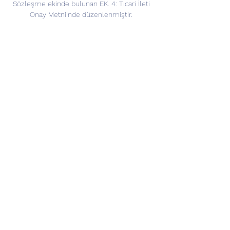
Sözleşme ekinde bulunan EK. 4: Ticari İleti 
Onay Metni’nde düzenlenmiştir. 
AJANSSPOR, tarafından gönderilecek ticari 
elektronik iletiler Üye’ye push/web push 
(anlık) bildirim ile iletilebilecektir. Üye, 
AJANSSPOR tarafından kendisine reklam, 
pazarlama vb. konularla ilgili gönderilecek 
her türlü ticari elektronik iletinin 
gönderimini sona erdirmek için, AJANSSPOR 
Platformları’ndaki Hesabına giriş yaparak, 
Hesabım bölümünden “Ticari İleti Almak 
İstiyorum” seçimini kaldırabilir. 

İşbu Sözleşme, metninde değinilmiş olan 
diğer belgeler ve EKLER ile birlikte 
Sözleşme’nin bütününü teşkil eder ve 
Taraflar arasında önceden işbu Sözleşme 
konusuyla ilgili olarak yapılmış olan tüm 
yazılı ya da sözlü her türlü mutabakatın 
yerine geçer. İşbu Sözleşme’nin herhangi bir 
maddesinin kısmen ya da tamamen yetkili 