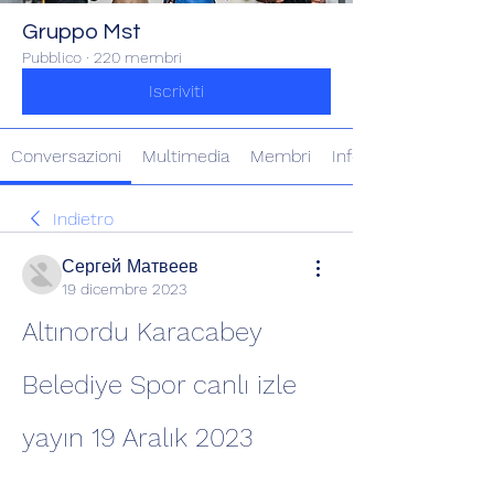
Gruppo Mst
Pubblico
·
220 membri
Iscriviti
Conversazioni
Multimedia
Membri
Info
Indietro
Сергей Матвеев
19 dicembre 2023
Altınordu Karacabey 
Belediye Spor canlı izle 
yayın 19 Aralık 2023