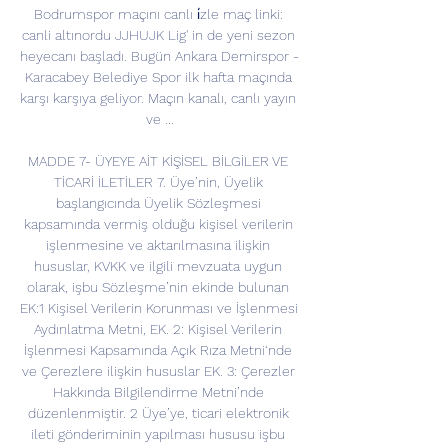
Bodrumspor maçını canlı i̇zle maç linki: 
canli altınordu JJHUJK Lig' in de yeni sezon 
heyecanı başladı. Bugün Ankara Demirspor - 
Karacabey Belediye Spor ilk hafta maçında 
karşı karşıya geliyor. Maçın kanalı, canlı yayın 
ve ...

MADDE 7- ÜYEYE AİT KİŞİSEL BİLGİLER VE 
TİCARİ İLETİLER 7. Üye’nin, Üyelik 
başlangıcında Üyelik Sözleşmesi 
kapsamında vermiş olduğu kişisel verilerin 
işlenmesine ve aktarılmasına ilişkin 
hususlar, KVKK ve ilgili mevzuata uygun 
olarak, işbu Sözleşme’nin ekinde bulunan 
EK:1 Kişisel Verilerin Korunması ve İşlenmesi 
Aydınlatma Metni, EK. 2: Kişisel Verilerin 
İşlenmesi Kapsamında Açık Rıza Metni‘nde 
ve Çerezlere ilişkin hususlar EK. 3: Çerezler 
Hakkında Bilgilendirme Metni’nde 
düzenlenmiştir. 2 Üye’ye, ticari elektronik 
ileti gönderiminin yapılması hususu işbu 