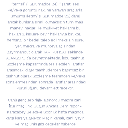
“temsil” (FSEK madde 24), “işaret, ses 
ve/veya görüntü nakline yarayan araçlarla 
umuma iletim” (FSEK madde 25) dahil 
ancak bunlarla sınırlı olmaksızın tüm mali 
manevi hakları ile mülkiyet haklarını bu 
hakları 3. kişilere devir haklarıyla birlikte, 
herhangi bir bedel talep edilmeksizin süre, 
yer, mecra ve muhteva açısından 
gayrimahdut olarak TAM RUHSAT şeklinde 
AJANSSPOR’a devretmektedir. İşbu taahhüt 
Sözleşme kapsamında tesis edilen Taraflar 
arasındaki diğer taahhütlerden bağımsız bir 
taahhüt olarak Sözleşme feshinden ve/veya 
sona ermesinden sonrada Taraflar arasındaki 
yürürlüğünü devam ettirecektir. 

Canli gençlerbirliği- altınordu maçını canlı 
i̇zle maç linki Bugün Ankara Demirspor - 
Karacabey Belediye Spor ilk hafta maçında 
karşı karşıya geliyor. Maçın kanalı, canlı yayın 
ve maç linki gibi detaylar haberde.
