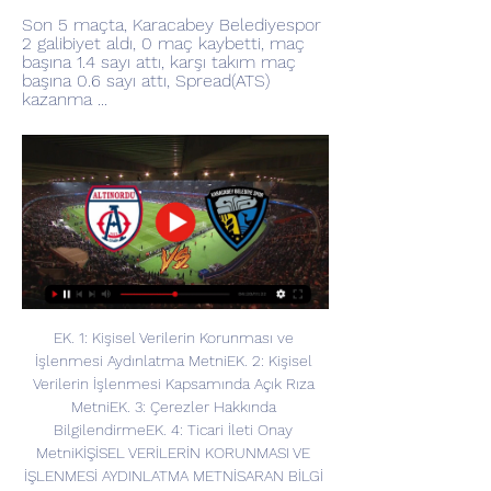
Son 5 maçta, Karacabey Belediyespor 
2 galibiyet aldı, 0 maç kaybetti, maç 
başına 1.4 sayı attı, karşı takım maç 
başına 0.6 sayı attı, Spread(ATS) 
kazanma ...
EK. 1: Kişisel Verilerin Korunması ve 
İşlenmesi Aydınlatma MetniEK. 2: Kişisel 
Verilerin İşlenmesi Kapsamında Açık Rıza 
MetniEK. 3: Çerezler Hakkında 
BilgilendirmeEK. 4: Ticari İleti Onay 
MetniKİŞİSEL VERİLERİN KORUNMASI VE 
İŞLENMESİ AYDINLATMA METNİSARAN BİLGİ 