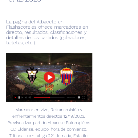
La página del Albacete en 
Flashscore.es ofrece marcadores en 
directo, resultados, clasificaciones y 
detalles de los partidos (goleadores, 
tarjetas, etc.).
Marcador en vivo, Retransmisión y 
enfrentamientos directos 12/19/2023. 
Previsualizar partido Albacete Balompié vs 
CD Eldense, equipo, hora de comienzo. 
Tribuna. comLaLiga 221 Jornada, Estadio: 