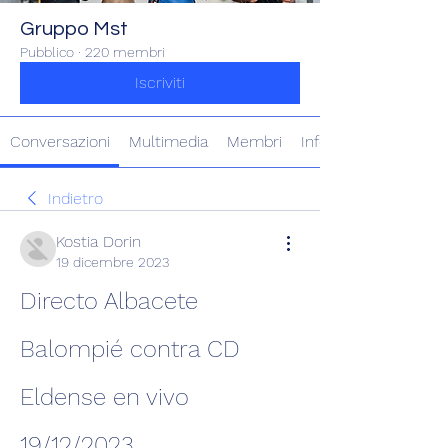
Gruppo Mst
Pubblico
·
220 membri
Iscriviti
Conversazioni
Multimedia
Membri
Info
Indietro
Kostia Dorin
19 dicembre 2023
Directo Albacete 
Balompié contra CD 
Eldense en vivo 
19/12/2023