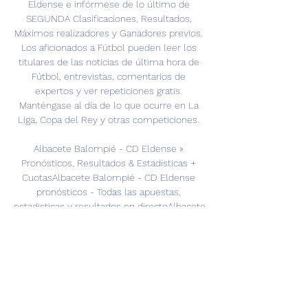
Eldense e infórmese de lo último de 
SEGUNDA Clasificaciones, Resultados, 
Máximos realizadores y Ganadores previos. 
Los aficionados a Fútbol pueden leer los 
titulares de las noticias de última hora de 
Fútbol, entrevistas, comentarios de 
expertos y ver repeticiones gratis. 
Manténgase al día de lo que ocurre en La 
Liga, Copa del Rey y otras competiciones. 

Albacete Balompié - CD Eldense » 
Pronósticos, Resultados & Estadísticas + 
CuotasAlbacete Balompié - CD Eldense 
pronósticos - Todas las apuestas, 
estadisticas y resultados en directoAlbacete 
Balompié y CD Eldense jugarán en LaLiga 
Hypermotion el 19/12/2023 a las 18:00. Aquí 
en Oddspedia puedes rastrear fácilmente 
los resultados en directo y comentarios en 
vivo, así como las cuotas de todas las casas 
de apuestas y todos los mercados 
cubiertos en pre-partido y en directo. 