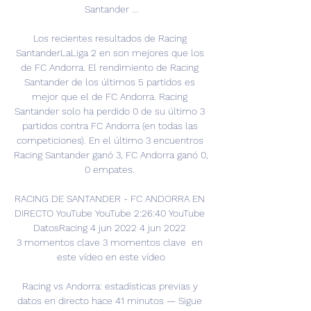
Santander ...

Los recientes resultados de Racing 
SantanderLaLiga 2 en son mejores que los 
de FC Andorra. El rendimiento de Racing 
Santander de los últimos 5 partidos es 
mejor que el de FC Andorra. Racing 
Santander solo ha perdido 0 de su último 3 
partidos contra FC Andorra (en todas las 
competiciones). En el último 3 encuentros 
Racing Santander ganó 3, FC Andorra ganó 0, 
0 empates. 

RACING DE SANTANDER - FC ANDORRA EN 
DIRECTO YouTube YouTube 2:26:40 YouTube 
DatosRacing 4 jun 2022 4 jun 2022 
3 momentos clave 3 momentos clave  en 
este vídeo en este vídeo

Racing vs Andorra: estadísticas previas y 
datos en directo hace 41 minutos — Sigue 