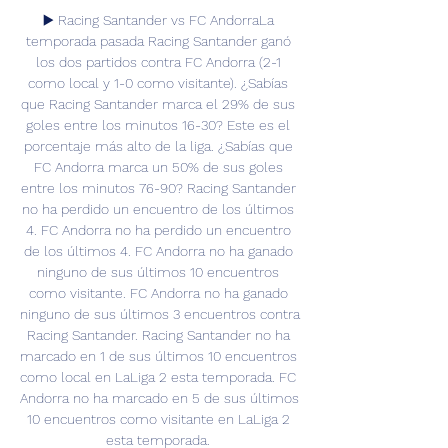
▶️ Racing Santander vs FC AndorraLa 
temporada pasada Racing Santander ganó 
los dos partidos contra FC Andorra (2-1 
como local y 1-0 como visitante). ¿Sabías 
que Racing Santander marca el 29% de sus 
goles entre los minutos 16-30? Este es el 
porcentaje más alto de la liga. ¿Sabías que 
FC Andorra marca un 50% de sus goles 
entre los minutos 76-90? Racing Santander 
no ha perdido un encuentro de los últimos 
4. FC Andorra no ha perdido un encuentro 
de los últimos 4. FC Andorra no ha ganado 
ninguno de sus últimos 10 encuentros 
como visitante. FC Andorra no ha ganado 
ninguno de sus últimos 3 encuentros contra 
Racing Santander. Racing Santander no ha 
marcado en 1 de sus últimos 10 encuentros 
como local en LaLiga 2 esta temporada. FC 
Andorra no ha marcado en 5 de sus últimos 
10 encuentros como visitante en LaLiga 2 
esta temporada. 
