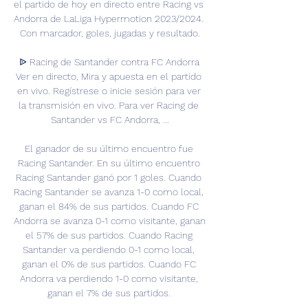
el partido de hoy en directo entre Racing vs 
Andorra de LaLiga Hypermotion 2023/2024. 
Con marcador, goles, jugadas y resultado.

ᐉ Racing de Santander contra FC Andorra 
Ver en directo, Mira y apuesta en el partido 
en vivo. Regístrese o inicie sesión para ver 
la transmisión en vivo. Para ver Racing de 
Santander vs FC Andorra, ...

El ganador de su último encuentro fue 
Racing Santander. En su último encuentro 
Racing Santander ganó por 1 goles. Cuando 
Racing Santander se avanza 1-0 como local, 
ganan el 84% de sus partidos. Cuando FC 
Andorra se avanza 0-1 como visitante, ganan 
el 57% de sus partidos. Cuando Racing 
Santander va perdiendo 0-1 como local, 
ganan el 0% de sus partidos. Cuando FC 
Andorra va perdiendo 1-0 como visitante, 
ganan el 7% de sus partidos. 
