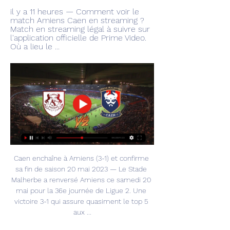
il y a 11 heures — Comment voir le 
match Amiens Caen en streaming ? 
Match en streaming légal à suivre sur 
l'application officielle de Prime Video. 
Où a lieu le ...
Caen enchaîne à Amiens (3-1) et confirme 
sa fin de saison 20 mai 2023 — Le Stade 
Malherbe a renversé Amiens ce samedi 20 
mai pour la 36e journée de Ligue 2. Une 
victoire 3-1 qui assure quasiment le top 5 
aux ...
