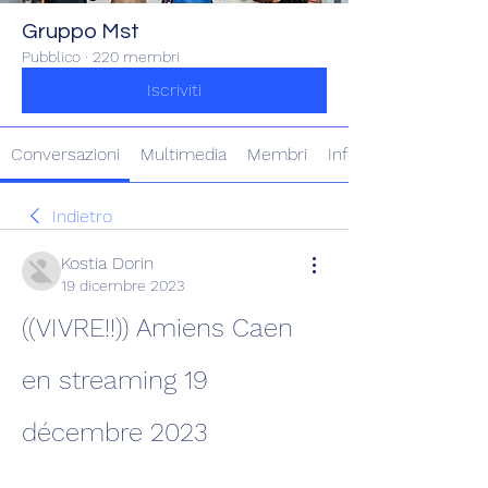
Gruppo Mst
Pubblico
·
220 membri
Iscriviti
Conversazioni
Multimedia
Membri
Info
Indietro
Kostia Dorin
19 dicembre 2023
((VIVRE!!)) Amiens Caen 
en streaming 19 
décembre 2023