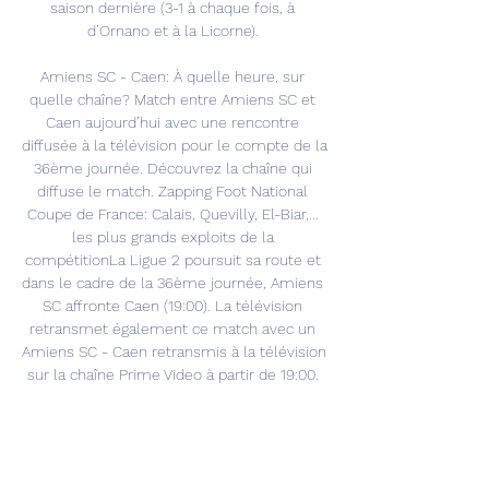
saison dernière (3-1 à chaque fois, à 
d’Ornano et à la Licorne). 

Amiens SC - Caen: À quelle heure, sur 
quelle chaîne? Match entre Amiens SC et 
Caen aujourd’hui avec une rencontre 
diffusée à la télévision pour le compte de la 
36ème journée. Découvrez la chaîne qui 
diffuse le match. Zapping Foot National 
Coupe de France: Calais, Quevilly, El-Biar,... 
les plus grands exploits de la 
compétitionLa Ligue 2 poursuit sa route et 
dans le cadre de la 36ème journée, Amiens 
SC affronte Caen (19:00). La télévision 
retransmet également ce match avec un 
Amiens SC - Caen retransmis à la télévision 
sur la chaîne Prime Video à partir de 19:00. 

Amiens SC - Caen est à suivre sur le direct 
Ligue 2 à partir de 19:00Comment suivre le 
match sur Prime VidéoRegarder le match 