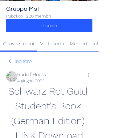
Gruppo Mst
Pubblico
·
220 membri
Iscriviti
Conversazioni
Multimedia
Membri
Info
Indietro
Rudolf Horns
4 giugno 2023
Schwarz Rot Gold 
Student's Book 
(German Edition) 
LINK Download